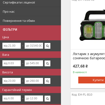
Сертифікати і ліцензії
Про нас
Повернення та обмін
ФІЛЬТРИ
Ціна
Ліхтарик з акумуля
Вага
сонячною батареєю
427,68 ₴
Висота
В наявності
Купити
Гарантійний термін
EH-FL-B10