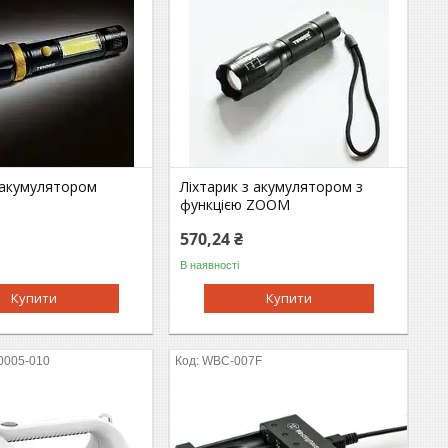
з акумулятором
Ліхтарик з акумулятором з
функцією ZOOM
570,24 ₴
В наявності
Купити
Купити
0005-010
WBC-007F