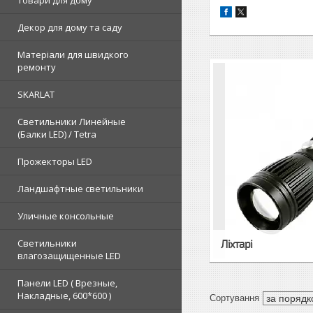
Товари для дому
Декор для дому та саду
Матеріали для швидкого
ремонту
SKARLAT
Светильники Линейные
(Балки LED) / Tetra
Прожекторы LED
Ландшафтные светильники
Уличные консольные
Светильники
Ліхтарі
влагозащищенные LED
Панели LED ( Врезные,
Накладные, 600*600 )