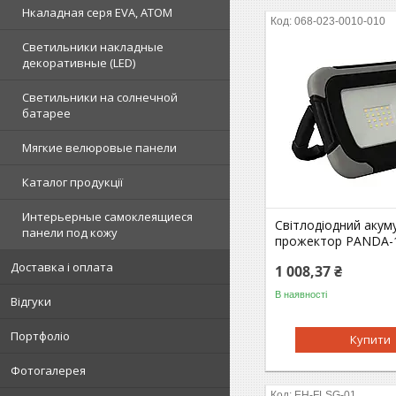
Нкаладная серя EVA, ATOM
068-023-0010-010
Светильники накладные
декоративные (LED)
Светильники на солнечной
батарее
Мягкие велюровые панели
Каталог продукції
Интерьерные самоклеящиеся
Світлодіодний акум
панели под кожу
прожектор PANDA-
Доставка і оплата
1 008,37 ₴
В наявності
Відгуки
Портфоліо
Купити
Фотогалерея
EH-FLSG-01