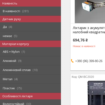
Наявність
В наявності
281
Датчик руху
Да
4
Ліхтарик з акумуля
налобний квадратн
немає
5
694,76 ₴
Матеріал корпусу
Немає в наявності
ABS + Nylon
1
Алюміній
9
+380 (96) 399-80-26
Алюмінієвий сплав
10
QM-BC2020
Метал
4
Пластик
75
Особливості ліхтаря
Вологостійкий
30