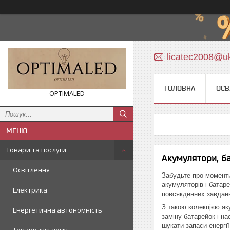
licatec2008@uk
ГОЛОВНА
ОСВ
OPTIMALED
Товари та послуги
Акумулятори, б
Освітлення
Забудьте про моменти
акумуляторів і батаре
Електрика
повсякденних завдань
З такою колекцією ак
Енергетична автономність
заміну батарейок і н
шукати запаси енергії