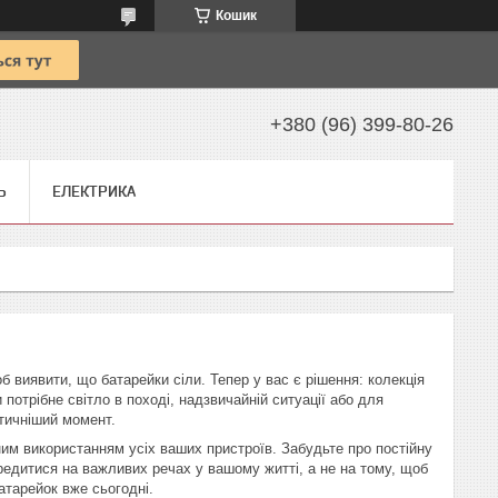
Кошик
+380 (96) 399-80-26
Ь
ЕЛЕКТРИКА
 виявити, що батарейки сіли. Тепер у вас є рішення: колекція
и потрібне світло в поході, надзвичайній ситуації або для
итичніший момент.
ним використанням усіх ваших пристроїв. Забудьте про постійну
редитися на важливих речах у вашому житті, а не на тому, щоб
батарейок вже сьогодні.