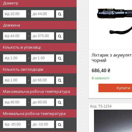
Діаметр
Довжина
Кількість в упаковці
Ліхтарик з акумуля
Чорний
Кількість світлодіодів
686,40 ₴
В наявності
Купити
Максимальна робоча температура
TS-1154
Мінімальна робоча температура