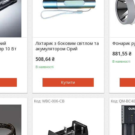
ний
Ліхтарик з боковим світлом та
Фонарик р
ар 10 Вт
акумулятором Сірий
881,55 ₴
508,64 ₴
В наявності
В наявності
Купити
WBC-006-CB
QM-BC4