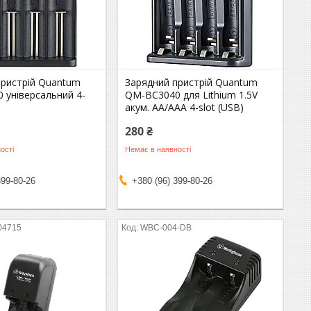
пристрій Quantum
Зарядний пристрій Quantum
 універсальний 4-
QM-BC3040 для Lithium 1.5V
акум. AA/AAA 4-slot (USB)
280 ₴
ості
Немає в наявності
399-80-26
+380 (96) 399-80-26
04715
WBC-004-DB