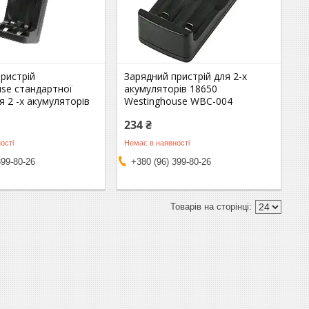
ристрій
Зарядний пристрій для 2-х
usе стандартної
акумуляторів 18650
я 2 -х акумуляторів
Westinghouse WBC-004
234 ₴
ості
Немає в наявності
399-80-26
+380 (96) 399-80-26