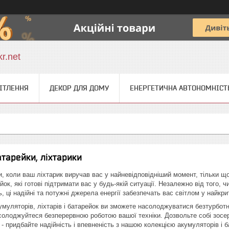
r.net
ІТЛЕННЯ
ДЕКОР ДЛЯ ДОМУ
ЕНЕРГЕТИЧНА АВТОНОМНІСТ
атарейки, ліхтарики
, коли ваш ліхтарик виручав вас у найневідповідніший момент, тільки щоб
йок, які готові підтримати вас у будь-якій ситуації. Незалежно від того, ч
, ці надійні та потужні джерела енергії забезпечать вас світлом у найкр
умуляторів, ліхтарів і батарейок ви зможете насолоджуватися безтурбот
асолоджуйтеся безперервною роботою вашої техніки. Дозвольте собі зосе
 - придбайте надійність і впевненість з нашою колекцією акумуляторів і 