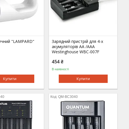
учний "LAMPARD"
Зарядний пристрій для 4-х
акумуляторів АA /AAA
Westinghouse WBC-007F
454 ₴
В наявності
Купити
Купити
040
QM-BC3040