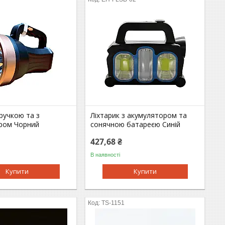
 ручкою та з
Ліхтарик з акумулятором та
ром Чорний
сонячною батареєю Синій
427,68 ₴
В наявності
Купити
Купити
TS-1151