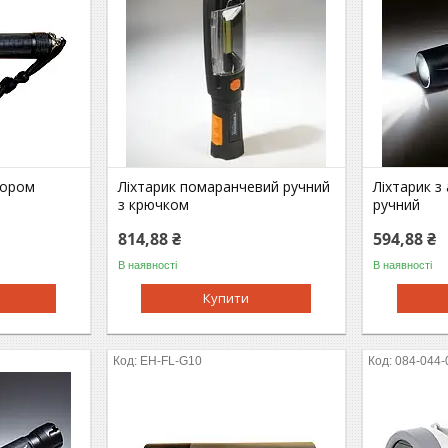
тором
Ліхтарик помаранчевий ручний
Ліхтарик 
з крючком
ручний
814,88 ₴
594,88 ₴
В наявності
В наявності
Купити
EH-FL-G10
084-044-