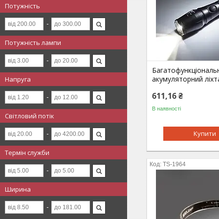
Потужність
Потужність лампи
Багатофункціональ
акумуляторний ліхт
Напруга
611,16 ₴
В наявності
Світловий потік
Купити
Термін служби
TS-1964
Ширина