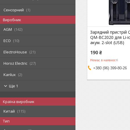
Сенсорний
1
Виробник
AGM
142
Зарядний пристрій
QM-BC2020 для Li-io
ECO
10
акум. 2-slot (USB)
190 ₴
ElectroHouse
21
Немає в наявності
Horoz Electric
27
+380 (96) 399-80-26
Kanlux
2
Ще 1
Країна виробник
Китай
115
Тип