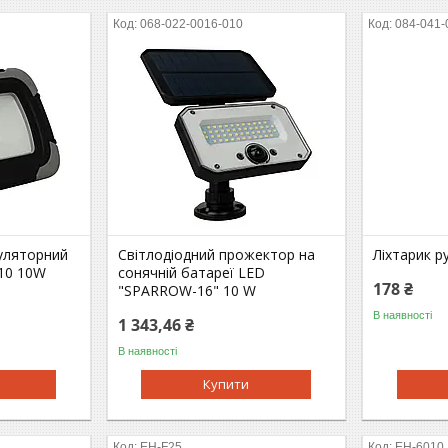
068-022-0016-010
084-041-
уляторний
Світлодіодний прожектоp на
Ліхтарик 
10 10W
сонячній батареї LED
178 ₴
"SPARROW-16" 10 W
В наявності
1 343,46 ₴
В наявності
Купити
EH-F25
EH-6010