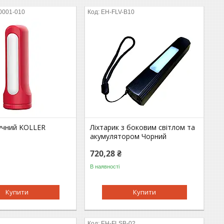
0001-010
EH-FLV-B10
ручний KOLLER
Ліхтарик з боковим світлом та
акумулятором Чорний
720,28 ₴
В наявності
Купити
Купити
EH-FLSB-02