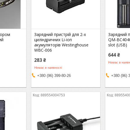
тором
Зарядний пристрій для 2-х
Зарядний 
ий
циліндричних Li-ion
QM-BC4040
акумуляторів Westinghouse
slot (USB)
WBC-006
644 ₴
283 ₴
Немає в наявн
Немає в наявності
+380 (96) 399-80-26
+380 (96) 
889554004753
8895540