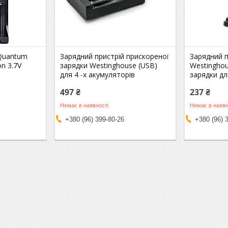
 Quantum
Зарядний пристрій прискореної
Зарядний п
n 3.7V
зарядки Westinghousе (USB)
Westingho
для 4 -х акумуляторів
зарядки дл
497 ₴
237 ₴
Немає в наявності
Немає в наявн
+380 (96) 399-80-26
+380 (96) 