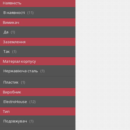
Наявність
В наявності
11
Вимикач
Да
1
Заземлення
Так
1
Матеріал корпусу
Нержавіюча сталь
1
Пластик
1
Виробник
ElectroHouse
12
Тип
Подовжувач
1