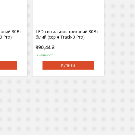
ковий 30Вт
LED світильник трековий 30Вт
3 Pro)
білий (серія Track-3 Pro)
990,44 ₴
В наявності
Купити