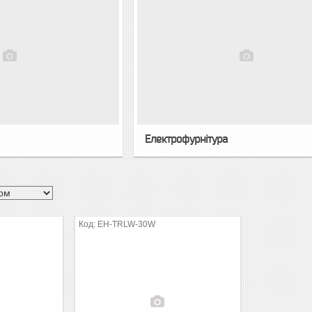
Електрофурнітура
EH-TRLW-30W