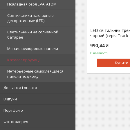
Нкаладная серя EVA, ATOM
Светильники накладные
декоративные (LED)
LED світильник тре
Светильники на солнечной
чорний (серія Track-
батарее
990,44 ₴
Мягкие велюровые панели
В наявності
Каталог продукції
Купити
Интерьерные самоклеящиеся
панели под кожу
Доставка і оплата
Відгуки
Портфоліо
Фотогалерея