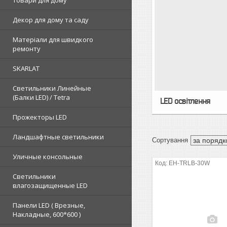
Товари для дому
Декор для дому та саду
Матеріали для швидкого
ремонту
SKARLAT
Светильники Линейные
(Балки LED) / Tetra
LED освітлення
Прожекторы LED
Ландшафтные светильники
Уличные консольные
EH-TRLB-30W
Светильники
влагозащищенные LED
Панели LED ( Врезные,
Накладные, 600*600 )