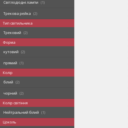
Світлодіодні лампи
1
Трекова рейка
2
Тип світильника
Трековий
2
Форма
кутовий
2
прямий
1
Колір
білий
2
чорний
2
Колір світіння
Нейтральний білий
1
Цоколь