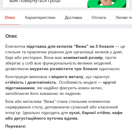
Опис
Характеристики
Доставка
Оплата
Умови п
Опис
Елегантна
підставка для келихів “Вежа” на 3 бокали
— це
стильне та практичне рішення для організації келихів у домі,
барі або ресторані. Вона має
компактний розмір
, проте
зберігає у собі всю функціональність великих моделей,
дозволяючи
акуратно розмістити три бокали
одночасно.
Конструкція виконана з
міцного металу
, що гарантує
стійкість і довговічність
. Особливість моделі —
круглі
підстаканники
, які надійно фіксують кожен келих,
запобігаючи його ковзанню чи падінню.
Біла або металева “Вежа” стане стильним елементом
сервірування столу, доповнюючи сучасний або класичний
інтер’єр. Ідеально підходить для
кухні, барної стійки, кафе
або дегустаційного куточка вдома
.
Переваги: