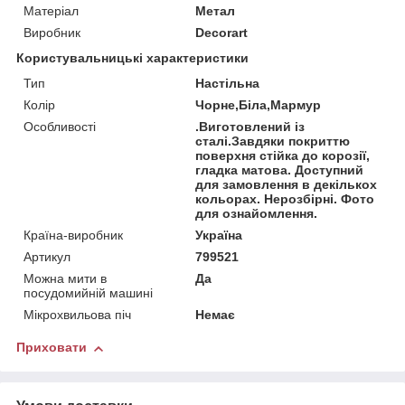
Матеріал
Метал
Виробник
Decorart
Користувальницькі характеристики
Тип
Настільна
Колір
Чорне,Біла,Мармур
Особливості
.Виготовлений із
сталі.Завдяки покриттю
поверхня стійка до корозії,
гладка матова. Доступний
для замовлення в декількох
кольорах. Нерозбірні. Фото
для ознайомлення.
Країна-виробник
Україна
Артикул
799521
Можна мити в
Да
посудомийній машині
Мікрохвильова піч
Немає
Приховати