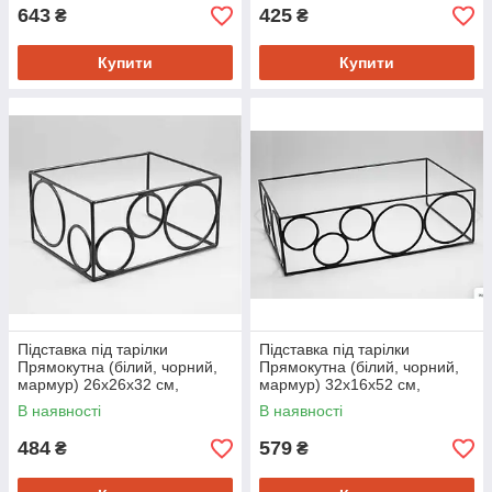
643
425
₴
₴
Купити
Купити
Підставка під тарілки
Підставка під тарілки
Прямокутна (білий, чорний,
Прямокутна (білий, чорний,
мармур) 26х26х32 см,
мармур) 32х16х52 см,
металева, для сервірування і
металева, для сервірування і
В наявності
В наявності
декору
декору
484
579
₴
₴