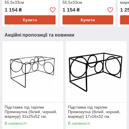
55,5х33см
55,5х33см
марм
1 154
1 154
1 2
₴
₴
Купити
Купити
Акційні пропозиції та новинки
Підставка під тарілки
Підставка під тарілки
Прямокутна (білий, чорний,
Прямокутна (білий, чорний,
мармур) 32х25х52 см,
мармур) 17х16х32 см,
металева, для сервірування і
металева, для сервірування і
В наявності
В наявності
декору
декору