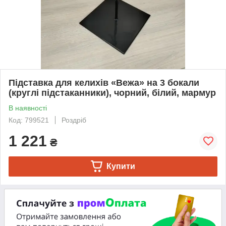
Підставка для келихів «Вежа» на 3 бокали
(круглі підстаканники), чорний, білий, мармур
В наявності
Код: 799521
Роздріб
1 221
₴
Купити