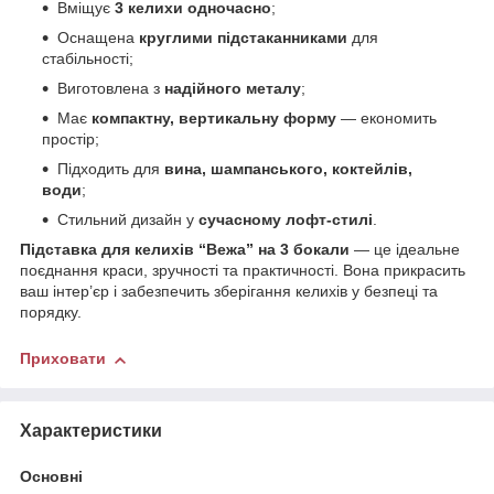
Вміщує
3 келихи одночасно
;
Оснащена
круглими підстаканниками
для
стабільності;
Виготовлена з
надійного металу
;
Має
компактну, вертикальну форму
— економить
простір;
Підходить для
вина, шампанського, коктейлів,
води
;
Стильний дизайн у
сучасному лофт-стилі
.
Підставка для келихів “Вежа” на 3 бокали
— це ідеальне
поєднання краси, зручності та практичності. Вона прикрасить
ваш інтер’єр і забезпечить зберігання келихів у безпеці та
порядку.
Приховати
Характеристики
Основні