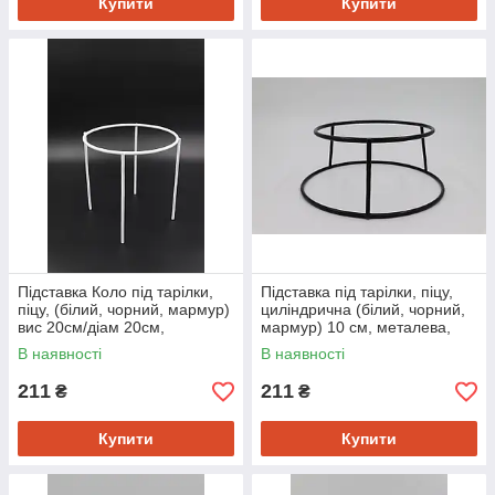
Купити
Купити
Підставка Коло під тарілки,
Підставка під тарілки, піцу,
піцу, (білий, чорний, мармур)
циліндрична (білий, чорний,
вис 20см/діам 20см,
мармур) 10 см, металева,
металева, для сервірування і
для сервірування і декору
В наявності
В наявності
декору
211
211
₴
₴
Купити
Купити