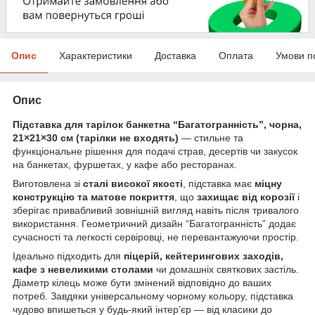
Опис
Характеристики
Доставка
Оплата
Умови п
Опис
Підставка для тарілок банкетна “Багатогранність”, чорна,
21×21×30 см (тарілки не входять)
— стильне та
функціональне рішення для подачі страв, десертів чи закусок
на банкетах, фуршетах, у кафе або ресторанах.
Виготовлена зі
сталі високої якості
, підставка має
міцну
конструкцію та матове покриття
, що
захищає від корозії
і
зберігає привабливий зовнішній вигляд навіть після тривалого
використання. Геометричний дизайн “Багатогранність” додає
сучасності та легкості сервіровці, не перевантажуючи простір.
Ідеально підходить для
піцерій, кейтерингових заходів,
кафе з невеликими столами
чи домашніх святкових застіль.
Діаметр кілець може бути змінений відповідно до ваших
потреб. Завдяки універсальному чорному кольору, підставка
чудово впишеться у будь-який інтер’єр — від класики до