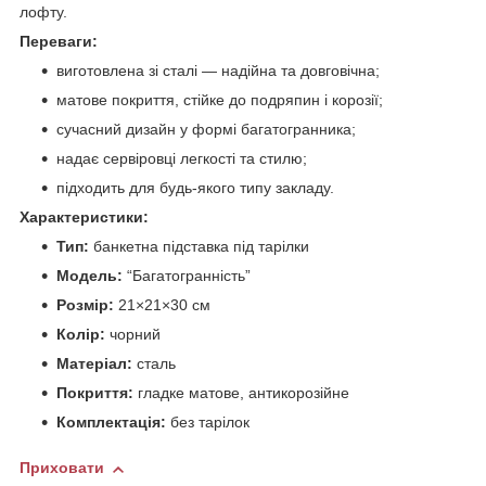
лофту.
Переваги:
виготовлена зі сталі — надійна та довговічна;
матове покриття, стійке до подряпин і корозії;
сучасний дизайн у формі багатогранника;
надає сервіровці легкості та стилю;
підходить для будь-якого типу закладу.
Характеристики:
Тип:
банкетна підставка під тарілки
Модель:
“Багатогранність”
Розмір:
21×21×30 см
Колір:
чорний
Матеріал:
сталь
Покриття:
гладке матове, антикорозійне
Комплектація:
без тарілок
Приховати