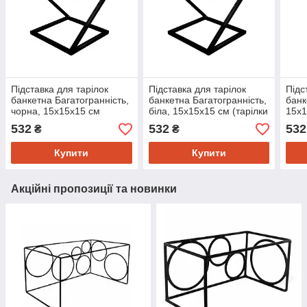
Підставка для тарілок
Підставка для тарілок
Підс
банкетна Багатогранність,
банкетна Багатогранність,
банк
чорна, 15х15х15 см
біла, 15х15х15 см (тарілки
15х1
(тарілки не входять)
не входять)
(тар
532
532
532
₴
₴
Купити
Купити
Акційні пропозиції та новинки