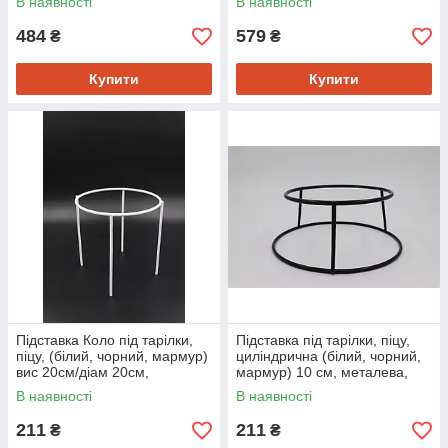
В наявності
В наявності
декору
декору
484
579
₴
₴
Купити
Купити
Підставка Коло під тарілки,
Підставка під тарілки, піцу,
піцу, (білий, чорний, мармур)
циліндрична (білий, чорний,
вис 20см/діам 20см,
мармур) 10 см, металева,
металева, для сервірування і
для сервірування і декору
В наявності
В наявності
декору
211
211
₴
₴