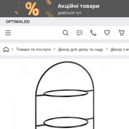
OPTIMALED
Товари та послуги
Декор для дому та саду
Декор з 