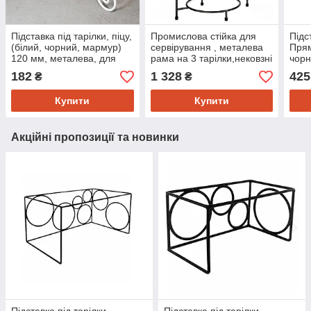
Підставка під тарілки, піцу,
Промислова стійка для
Підс
(білий, чорний, мармур)
сервірування , металева
Прям
120 мм, металева, для
рама на 3 тарілки,нековзні
чорн
сервірування і декору
ніжки, чорна
17х1
182
1 328
425
₴
₴
для 
Купити
Купити
Акційні пропозиції та новинки