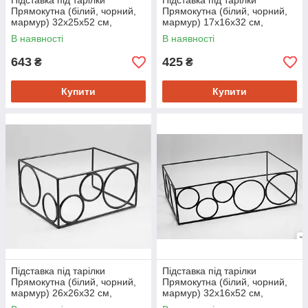
Підставка під тарілки
Підставка під тарілки
Прямокутна (білий, чорний,
Прямокутна (білий, чорний,
мармур) 32х25х52 см,
мармур) 17х16х32 см,
металева, для сервірування і
металева, для сервірування і
В наявності
В наявності
декору
декору
643
425
₴
₴
Купити
Купити
Підставка під тарілки
Підставка під тарілки
Прямокутна (білий, чорний,
Прямокутна (білий, чорний,
мармур) 26х26х32 см,
мармур) 32х16х52 см,
металева, для сервірування і
металева, для сервірування і