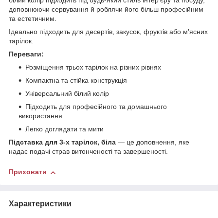
білий колір підходить під будь-який стиль інтер’єру та посуду,
доповнюючи сервування й роблячи його більш професійним
та естетичним.
Ідеально підходить для десертів, закусок, фруктів або м’ясних
тарілок.
Переваги:
Розміщення трьох тарілок на різних рівнях
Компактна та стійка конструкція
Універсальний білий колір
Підходить для професійного та домашнього
використання
Легко доглядати та мити
Підставка для 3-х тарілок, біла
— це доповнення, яке
надає подачі страв витонченості та завершеності.
Приховати
Характеристики