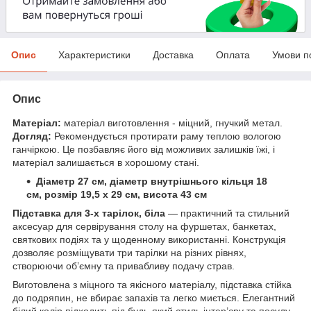
Опис
Характеристики
Доставка
Оплата
Умови п
Опис
Матеріал:
матеріал виготовлення - міцний, гнучкий метал.
Догляд:
Рекомендується протирати раму теплою вологою
ганчіркою. Це позбавляє його від можливих залишків їжі, і
матеріал залишається в хорошому стані.
Діаметр 27 см, діаметр внутрішнього кільця 18
см, розмір 19,5 x 29 см, висота 43 см
Підставка для 3-х тарілок, біла
— практичний та стильний
аксесуар для сервірування столу на фуршетах, банкетах,
святкових подіях та у щоденному використанні. Конструкція
дозволяє розміщувати три тарілки на різних рівнях,
створюючи об’ємну та привабливу подачу страв.
Виготовлена з міцного та якісного матеріалу, підставка стійка
до подряпин, не вбирає запахів та легко миється. Елегантний