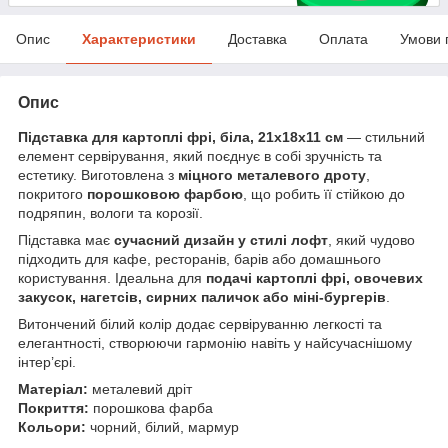
Опис
Характеристики
Доставка
Оплата
Умови 
Опис
Підставка для картоплі фрі, біла, 21х18х11 см
— стильний
елемент сервірування, який поєднує в собі зручність та
естетику. Виготовлена з
міцного металевого дроту
,
покритого
порошковою фарбою
, що робить її стійкою до
подряпин, вологи та корозії.
Підставка має
сучасний дизайн у стилі лофт
, який чудово
підходить для кафе, ресторанів, барів або домашнього
користування. Ідеальна для
подачі картоплі фрі, овочевих
закусок, нагетсів, сирних паличок або міні-бургерів
.
Витончений білий колір додає сервіруванню легкості та
елегантності, створюючи гармонію навіть у найсучаснішому
інтер’єрі.
Матеріал:
металевий дріт
Покриття:
порошкова фарба
Кольори:
чорний, білий, мармур