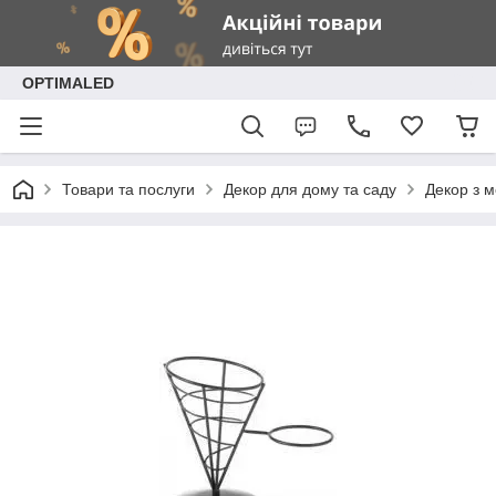
OPTIMALED
Товари та послуги
Декор для дому та саду
Декор з 