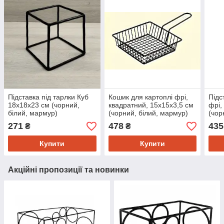
Підставка під тарлки Куб
Кошик для картоплі фрі,
Підс
18х18х23 см (чорний,
квадратний, 15х15х3,5 см
фрі,
білий, мармур)
(чорний, білий, мармур)
(чор
271
478
435
₴
₴
Купити
Купити
Акційні пропозиції та новинки