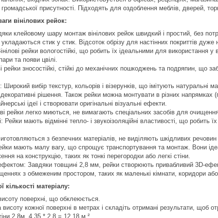
 громадської присутності. Підходять для оздоблення меблів, дверей, торг
ваги вінілових рейок:
дяки клейовому шару монтаж вінілових рейок швидкий і простий, без пот
укладаються стик у стик. Відсоток обрізу для настінних покриттів дуже 
Вінілові рейки вологостійкі, що робить їх ідеальними для використання у 
пари та появи цвілі.
ві рейки зносостійкі, стійкі до механічних пошкоджень та подряпин, що з
 Широкий вибір текстур, кольорів і візерунків, що імітують натуральні ма
 декоративні рішення. Також рейки можна монтувати в різних напрямках (
айнерські ідеї і створювати оригінальні візуальні ефекти.
ові рейки легко миються, не вимагають спеціальних засобів для очищення
і: Рейки мають відмінні тепло- і звукоізоляційні властивості, що робить
Виготовляються з безпечних матеріалів, не виділяють шкідливих речовин і
 рейки мають малу вагу, що спрощує транспортування та монтаж. Вони іде
ення на конструкцію, таких як тонкі перегородки або легкі стіни.
ефектом: Завдяки товщині 2,8 мм, рейки створюють привабливий 3D-ефек
щеннях з обмеженим простором, таких як маленькі кімнати, коридори або 
ї кількості матеріалу:
висоту поверхні, що обклеюється.
висоту кожної поверхні в метрах і складіть отримані результати, щоб о
іни 2,8м. 4,35 * 2,8 = 12,18 м ²