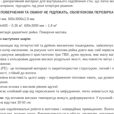
а - декоративний матеріал для внутрішнього оздоблення стін, що легко мо
теріали, підходять під різні інтер'єрні рішення.
 ПОВЕРНЕННЯ ТА ОБМІНУ НЕ ПІДЛІЖАТЬ, ОБОВ'ЯЗКОВА ПЕРЕВІРКА
8 мм; 600х3000х2,8 мм
х600 – 0,36 м², 600х3000 мм – 1,8 м²
мітація дерев'яної рейки. Поверхня матова.
з наступних шарів:
захищає від потертостей та дрібних механічних пошкоджень, забезпечує 
 колір насиченим, за рахунок чого вінілова рейка довго має свій первісн
за рахунок аморфності кристалічних ґрат ПВХ, дуже пружна, має малу ваг
івка з кольоровим друком високої роздільної якості, яка повністю імітує
аженню.
(РЕ) - це полімерний матеріал із закритопористою структурою, легкий і гну
ості, стійкий до вологи.
овна властивість цього шару – відображення теплових хвиль, що дозвол
ення.
ична основа з високим рівнем адгезії.
рігає клейовий шар від пересихання та забруднення, легко знімається під
им:
під впливом високих температур можуть деформуватися. У кухонній з
а відстані 30-50 см.
ішні оздоблювальні роботи в житлових і комерційних приміщеннях. Вінілов
спальнях, вхідних зонах. Використовується в офісах, рецепціях, магазина