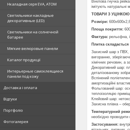
Вінілова гнучка рейк
Нкаладная серя EVA, ATOM
імітують натуральні ма
ТОВАРИ З УЦІНКОЮ
Светильники накладные
декоративные (LED)
Розміри:
600х600х2,
Площа покриття:
600
Светильники на солнечной
Фактура:
рельєфна, і
батарее
Плитка складається 
Мягкие велюровые панели
Захисний шар з ПВХ, 
вигоранню, зберігаючи
Каталог продукції
хімічних речовин, а 
Декоративний шар: пл
Интерьерные самоклеящиеся
деталізованому зобр
панели под кожу
Вспінений поліетилен 
амортизаційні властив
Доставка і оплата
Фольгований шар: осн
теплоізоляцію приміщ
Відгуки
Клейовий шар: нетокс
Захисна плівка – обе
Портфоліо
Температурний реж
необхідно проводити н
Фотогалерея
Застосування:
внутр
вітальнях, дитячих, 