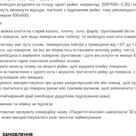
бхідно розділити на площу однієї рейки, наприклад: (600*600= 0,36) і ок
жуть виникнути відходи, пов'язані з підрізанням рейки, тому рекоменду
зміром 600х600).
у:
у можна клеїти на старий кахель, плитку, скло, фарбу, ґрунтований бетон
ки поверхні, але якщо поверхня має побілку, то необхідно очистити повер
онтажу має бути сухим, температура повітря у приміщенні від +15º до +
ся, що поверхня, на яку ви збираєтесь встановити вінілову рейку, чиста,
необхідності вирівняти поверхню ґрунтовкою і дати висохнути не менше 4х
езпечити гарне зчеплення клейової основи.
мати захисну плівку на звороті рейки, щоб відкрити клейку поверхню;
и встановлення з одного кута і акуратно притиснути рейку до поверхні, 
бульбашок або зморшок;
різати, використовуючи при цьому канцелярський ніж або ножиці, щоб піді
о притискати до поверхні рукою або гумовим валиком, щоб забезпечити 
отий/нерівний край (необхідне додаткове підрізування краю)
рненню та обміну не підлягає
товуємо зрозумілу комерційну назву «Покриття вінілове самоклеюче 3D ре
 може використовуватися інше технічне найменування.
я замовлення