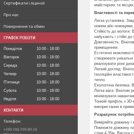
Сертифікати і ліцензії
майстернях та місцях
Властивості та пере
Про нас
Легка установка: Зав
ножем або ножицями, 
Повернення та обмін
Стійкість до вологи: 
набухають і стійкі до 
ГРАФІК РОБОТИ
Довговічність: Вініло
приміщеннях.
Понеділок
10:00
18:00
Естетичні можливості:
Вівторок
10:00
18:00
створювати унікальні
реалізувати різні диз
Середа
10:00
18:00
Легкий догляд: Вініл
Четвер
10:00
18:00
Ізоляційні властивост
тепло.
Пʼятниця
10:00
18:00
Екологічна безпека: 
Легка вага: Вінілові
Субота
10:00
18:00
мінімізувати навантаж
Неділя
10:00
18:00
Тонкий профіль з 3D-
використання в примі
КОНТАКТИ
Розрахунок потрібно
Виміряйте довжину і 
Помножте довжину на 
+380 (96) 399-80-26
стіни 4,35м. Висота ст