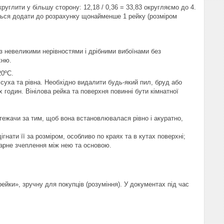
руглити у більшу сторону: 12,18 / 0,36 = 33,83 округляємо до 4.
ється додати до розрахунку щонайменше 1 рейку (розміром
 з невеликими нерівностями і дрібними вибоїнами без
хню.
20ºС.
 суха та рівна. Необхідно видалити будь-який пил, бруд або
 годин. Вінілова рейка та поверхня повинні бути кімнатної
стежачи за тим, щоб вона встановлювалася рівно і акуратно,
гнати її за розміром, особливо по краях та в кутах поверхні;
гарне зчеплення між нею та основою.
йки», зручну для покупців (розуміння). У документах під час