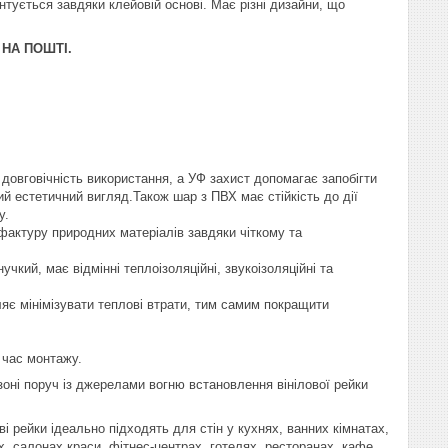
нтується завдяки клейовій основі. Має різні дизайни, що
 НА ПОШТІ.
довговічність використання, а УФ захист допомагає запобігти
ий естетичний вигляд.Також шар з ПВХ має стійкість до дії
у.
 фактуру природних матеріалів завдяки чіткому та
чкий, має відмінні теплоізоляційні, звукоізоляційні та
яє мінімізувати теплові втрати, тим самим покращити
 час монтажу.
оні поруч із джерелами вогню встановлення вінілової рейки
і рейки ідеально підходять для стін у кухнях, ванних кімнатах,
х, салонах краси, фітнес-центрах, готелях, ресторанах, кафе,