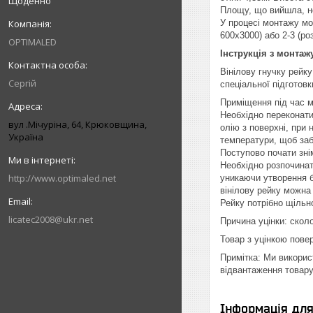
Щоденно
Площу, що вийшла, нео
У процесі монтажу мо
600х3000) або 2-3 (ро
OPTIMALED
Інструкція з монтаж
Вінілову гнучку рейк
Сергій
спеціальної підготов
Приміщення під час м
Необхідно переконати
вул .Мічуріна, 64, Крюковщина,
олію з поверхні, при 
Україна
температури, щоб заб
Поступово почати зні
Необхідно розпочинат
http://www.optimaled.net
уникаючи утворення 
вінілову рейку можна 
Рейку потрібно щільн
licatec2008@ukr.net
Причина уцінки: скол
Товар з уцінкою пове
Примітка: Ми викорис
відвантаження товару
Інформація дл