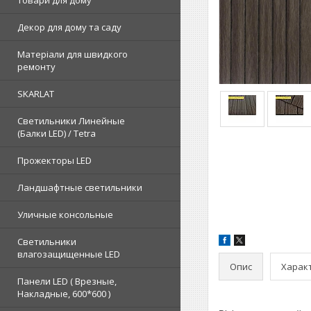
Товари для дому
Декор для дому та саду
Матеріали для швидкого
ремонту
SKARLAT
Светильники Линейные
(Балки LED) / Tetra
Прожекторы LED
Ландшафтные светильники
Уличные консольные
Светильники
влагозащищенные LED
Опис
Харак
Панели LED ( Врезные,
Накладные, 600*600 )