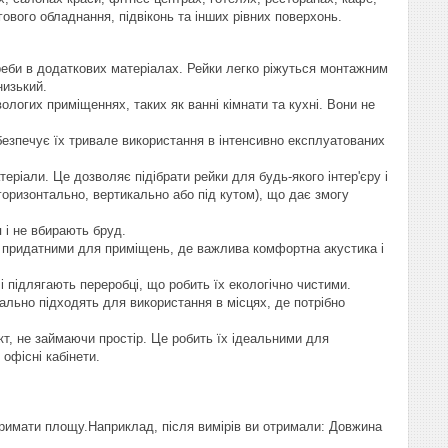
ового обладнання, підвіконь та інших рівних поверхонь.
реби в додаткових матеріалах. Рейки легко ріжуться монтажним
низький.
вологих приміщеннях, таких як ванні кімнати та кухні. Вони не
абезпечує їх тривале використання в інтенсивно експлуатованих
теріали. Це дозволяє підібрати рейки для будь-якого інтер'єру і
горизонтально, вертикально або під кутом), що дає змогу
 і не вбирають бруд.
 їх придатними для приміщень, де важлива комфортна акустика і
 підлягають переробці, що робить їх екологічно чистими.
ально підходять для використання в місцях, де потрібно
т, не займаючи простір. Це робить їх ідеальними для
офісні кабінети.
тримати площу.Наприклад, після вимірів ви отримали: Довжина