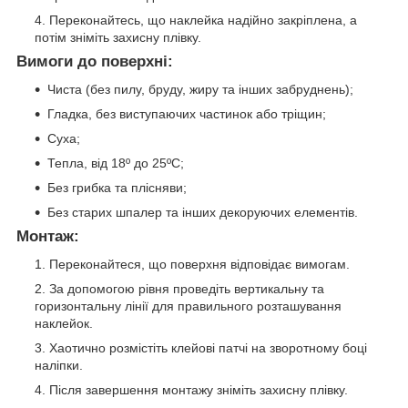
Переконайтесь, що наклейка надійно закріплена, а
потім зніміть захисну плівку.
Вимоги до поверхні:
Чиста (без пилу, бруду, жиру та інших забруднень);
Гладка, без виступаючих частинок або тріщин;
Суха;
Тепла, від 18º до 25ºС;
Без грибка та плісняви;
Без старих шпалер та інших декоруючих елементів.
Монтаж:
Переконайтеся, що поверхня відповідає вимогам.
За допомогою рівня проведіть вертикальну та
горизонтальну лінії для правильного розташування
наклейок.
Хаотично розмістіть клейові патчі на зворотному боці
наліпки.
Після завершення монтажу зніміть захисну плівку.