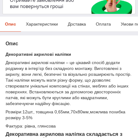
Опис
Характеристики
Доставка
Оплата
Умови п
Опис
Декоративні акрилові наліпки
Декоративні акрилові наліпки – це цікавий спосіб додати
родзинку в інтер’єр без складного монтажу. Виготовлені з
акрилу, вони легкі, безпечні та візуально розширюють простір.
Такі наліпки можуть мати різну форму, що дозволяє
створювати унікальні композиції на стінах, меблях або інших
поверхнях. Встановлюються за допомогою двосторонніх
патчів, які можуть бути круглими або квадратними,
забезпечуючи надійну фіксацію.
Розміри:12шт., товщина 0,65мм,70х80мм,можлива похибка
розміру 3-5%
Фактура: рівна, глянсова
Декоративна акрилова наліпка складається з