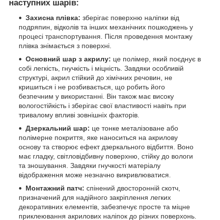
наступних шарів:
Захисна плівка:
зберігає поверхню наліпки від
подряпин, відколів та інших механічних пошкоджень у
процесі транспортування. Після проведення монтажу
плівка знімається з поверхні.
Основний шар з акрилу:
це полімер, який поєднує в
собі легкість, гнучкість і міцність. Завдяки особливій
структурі, акрил стійкий до хімічних речовин, не
кришиться і не розбивається, що робить його
безпечним у використанні. Він також має високу
вологостійкість і зберігає свої властивості навіть при
тривалому впливі зовнішніх факторів.
Дзеркальний шар:
це тонке металізоване або
полімерне покриття, яке наноситься на акрилову
основу та створює ефект дзеркального відбиття. Воно
має гладку, світловідбивну поверхню, стійку до вологи
та зношування. Завдяки гнучкості матеріалу
відображення може незначно викривлюватися.
Монтажний патч:
спінений двосторонній скотч,
призначений для надійного закріплення легких
декоративних елементів, забезпечує просте та міцне
приклеювання акрилових наліпок до різних поверхонь.