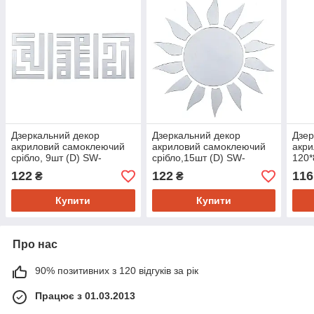
Дзеркальний декор
Дзеркальний декор
Дзер
акриловий самоклеючий
акриловий самоклеючий
акр
срібло, 9шт (D) SW-
срібло,15шт (D) SW-
120*
00002498
00002501
SW-
122
122
116
₴
₴
Купити
Купити
Про нас
90% позитивних з 120 відгуків за рік
Працює з 01.03.2013