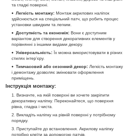
та гладкі поверхні.
Легкість монтажу:
Монтаж акрилових наліпок
здійснюється на спеціальний патч, що робить процес
установки швидким та легким.
Доступність та економія:
Вони є доступним
варіантом для створення декоративних елементів у
порівнянні з іншими видами декору.
Універсальність:
Їх можна використовувати в різних
стилях інтер’єру.
Тимчасовий або сезонний декор:
Легкість монтажу
і демонтажу дозволяє змінювати оформлення
приміщень.
Інструкція монтажу:
Визначте, на якій поверхні ви хочете закріпити
декоративну наліпку. Переконайтеся, що поверхня
рівна, гладка і чиста.
Викладіть наліпку на рівній поверхні у потрібному
порядку.
Приступайте до встановлення. Акрилову наліпку
потрібно клеїти за допомогою патчів.