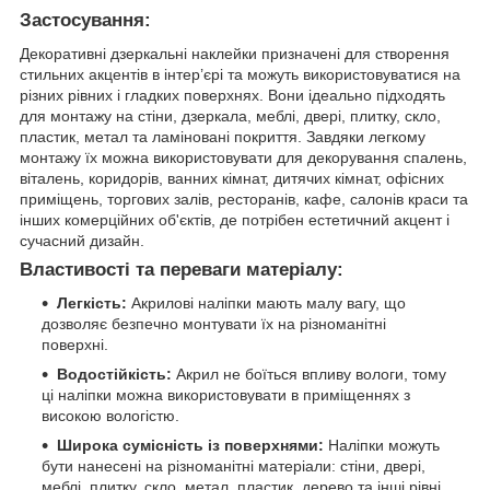
Застосування:
Декоративні дзеркальні наклейки призначені для створення
стильних акцентів в інтер’єрі та можуть використовуватися на
різних рівних і гладких поверхнях. Вони ідеально підходять
для монтажу на стіни, дзеркала, меблі, двері, плитку, скло,
пластик, метал та ламіновані покриття. Завдяки легкому
монтажу їх можна використовувати для декорування спалень,
віталень, коридорів, ванних кімнат, дитячих кімнат, офісних
приміщень, торгових залів, ресторанів, кафе, салонів краси та
інших комерційних об'єктів, де потрібен естетичний акцент і
сучасний дизайн.
Властивості та переваги матеріалу:
Легкість:
Акрилові наліпки мають малу вагу, що
дозволяє безпечно монтувати їх на різноманітні
поверхні.
Водостійкість:
Акрил не боїться впливу вологи, тому
ці наліпки можна використовувати в приміщеннях з
високою вологістю.
Широка сумісність із поверхнями:
Наліпки можуть
бути нанесені на різноманітні матеріали: стіни, двері,
меблі, плитку, скло, метал, пластик, дерево та інші рівні