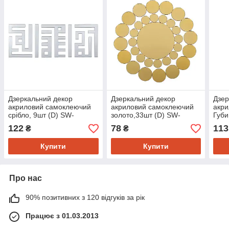
Дзеркальний декор
Дзеркальний декор
Дзер
акриловий самоклеючий
акриловий самоклеючий
акр
срібло, 9шт (D) SW-
золото,33шт (D) SW-
Губи
00002498
00002499
000
122
78
113
₴
₴
Купити
Купити
Про нас
90% позитивних з 120 відгуків за рік
Працює з 01.03.2013