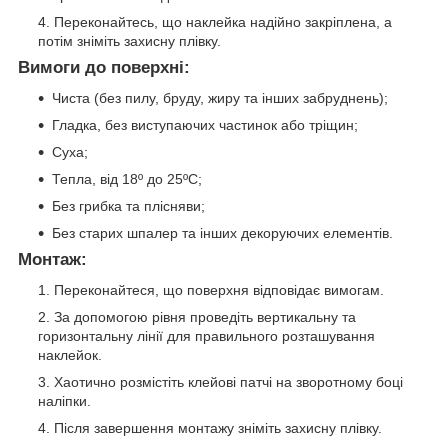
Переконайтесь, що наклейка надійно закріплена, а
потім зніміть захисну плівку.
Вимоги до поверхні:
Чиста (без пилу, бруду, жиру та інших забруднень);
Гладка, без виступаючих частинок або тріщин;
Суха;
Тепла, від 18º до 25ºС;
Без грибка та плісняви;
Без старих шпалер та інших декоруючих елементів.
Монтаж:
Переконайтеся, що поверхня відповідає вимогам.
За допомогою рівня проведіть вертикальну та
горизонтальну лінії для правильного розташування
наклейок.
Хаотично розмістіть клейові патчі на зворотному боці
наліпки.
Після завершення монтажу зніміть захисну плівку.