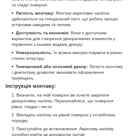
та гладкі поверхні.
Легкість монтажу:
Монтаж акрилових наліпок
здійснюється на спеціальний патч, що робить процес
установки швидким та легким.
Доступність та економія:
Вони є доступним
варіантом для створення декоративних елементів у
порівнянні з іншими видами декору.
Універсальність:
Їх можна використовувати в різних
стилях інтер’єру.
Тимчасовий або сезонний декор:
Легкість монтажу
і демонтажу дозволяє змінювати оформлення
приміщень.
Інструкція монтажу:
Визначте, на якій поверхні ви хочете закріпити
декоративну наліпку. Переконайтеся, що поверхня
рівна, гладка і чиста.
Викладіть наліпку на рівній поверхні у потрібному
порядку.
Приступайте до встановлення. Акрилову наліпку
потрібно клеїти за допомогою патчів.