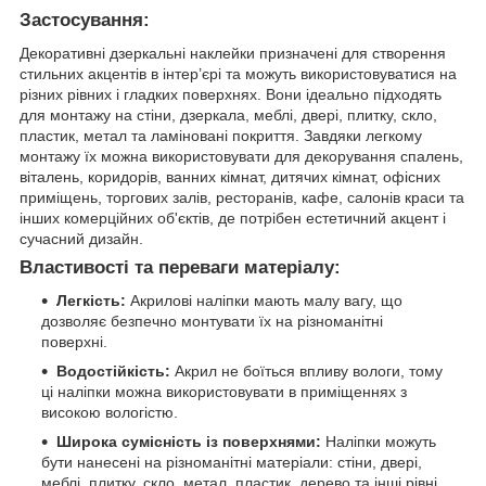
Застосування:
Декоративні дзеркальні наклейки призначені для створення
стильних акцентів в інтер’єрі та можуть використовуватися на
різних рівних і гладких поверхнях. Вони ідеально підходять
для монтажу на стіни, дзеркала, меблі, двері, плитку, скло,
пластик, метал та ламіновані покриття. Завдяки легкому
монтажу їх можна використовувати для декорування спалень,
віталень, коридорів, ванних кімнат, дитячих кімнат, офісних
приміщень, торгових залів, ресторанів, кафе, салонів краси та
інших комерційних об'єктів, де потрібен естетичний акцент і
сучасний дизайн.
Властивості та переваги матеріалу:
Легкість:
Акрилові наліпки мають малу вагу, що
дозволяє безпечно монтувати їх на різноманітні
поверхні.
Водостійкість:
Акрил не боїться впливу вологи, тому
ці наліпки можна використовувати в приміщеннях з
високою вологістю.
Широка сумісність із поверхнями:
Наліпки можуть
бути нанесені на різноманітні матеріали: стіни, двері,
меблі, плитку, скло, метал, пластик, дерево та інші рівні