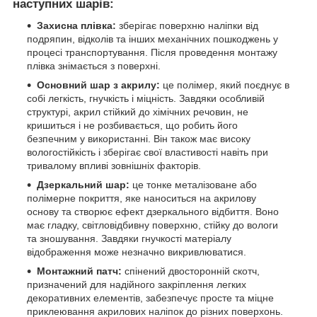
наступних шарів:
Захисна плівка:
зберігає поверхню наліпки від
подряпин, відколів та інших механічних пошкоджень у
процесі транспортування. Після проведення монтажу
плівка знімається з поверхні.
Основний шар з акрилу:
це полімер, який поєднує в
собі легкість, гнучкість і міцність. Завдяки особливій
структурі, акрил стійкий до хімічних речовин, не
кришиться і не розбивається, що робить його
безпечним у використанні. Він також має високу
вологостійкість і зберігає свої властивості навіть при
тривалому впливі зовнішніх факторів.
Дзеркальний шар:
це тонке металізоване або
полімерне покриття, яке наноситься на акрилову
основу та створює ефект дзеркального відбиття. Воно
має гладку, світловідбивну поверхню, стійку до вологи
та зношування. Завдяки гнучкості матеріалу
відображення може незначно викривлюватися.
Монтажний патч:
спінений двосторонній скотч,
призначений для надійного закріплення легких
декоративних елементів, забезпечує просте та міцне
приклеювання акрилових наліпок до різних поверхонь.