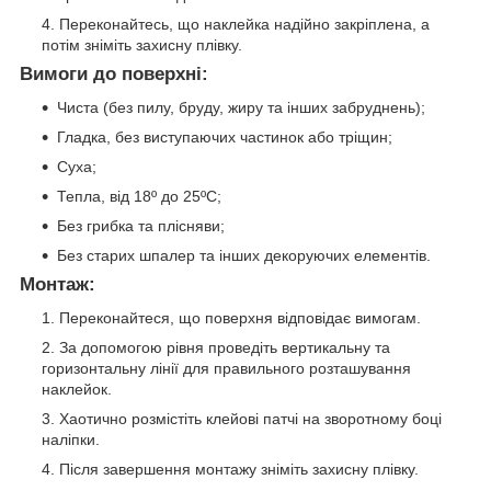
Переконайтесь, що наклейка надійно закріплена, а
потім зніміть захисну плівку.
Вимоги до поверхні:
Чиста (без пилу, бруду, жиру та інших забруднень);
Гладка, без виступаючих частинок або тріщин;
Суха;
Тепла, від 18º до 25ºС;
Без грибка та плісняви;
Без старих шпалер та інших декоруючих елементів.
Монтаж:
Переконайтеся, що поверхня відповідає вимогам.
За допомогою рівня проведіть вертикальну та
горизонтальну лінії для правильного розташування
наклейок.
Хаотично розмістіть клейові патчі на зворотному боці
наліпки.
Після завершення монтажу зніміть захисну плівку.