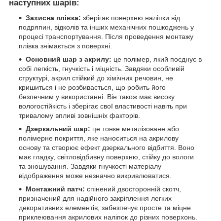
наступних шарів:
Захисна плівка:
зберігає поверхню наліпки від
подряпин, відколів та інших механічних пошкоджень у
процесі транспортування. Після проведення монтажу
плівка знімається з поверхні.
Основний шар з акрилу:
це полімер, який поєднує в
собі легкість, гнучкість і міцність. Завдяки особливій
структурі, акрил стійкий до хімічних речовин, не
кришиться і не розбивається, що робить його
безпечним у використанні. Він також має високу
вологостійкість і зберігає свої властивості навіть при
тривалому впливі зовнішніх факторів.
Дзеркальний шар:
це тонке металізоване або
полімерне покриття, яке наноситься на акрилову
основу та створює ефект дзеркального відбиття. Воно
має гладку, світловідбивну поверхню, стійку до вологи
та зношування. Завдяки гнучкості матеріалу
відображення може незначно викривлюватися.
Монтажний патч:
спінений двосторонній скотч,
призначений для надійного закріплення легких
декоративних елементів, забезпечує просте та міцне
приклеювання акрилових наліпок до різних поверхонь.