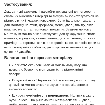
Застосування:
Декоративні дзеркальні наклейки призначені для створення
стильних акцентів в інтер’єрі та можуть використовуватися на
різних рівних і гладких поверхнях. Вони ідеально підходять
для монтажу на стіни, дзеркала, меблі, двері, плитку, скло,
пластик, метал та ламіновані покриття. Завдяки легкому
монтажу їх можна використовувати для декорування спалень,
віталень, коридорів, ванних кімнат, дитячих кімнат, офісних
приміщень, торгових залів, ресторанів, кафе, салонів краси та
інших комерційних об'єктів, де потрібен естетичний акцент і
сучасний дизайн.
Властивості та переваги матеріалу:
Легкість:
Акрилові наліпки мають малу вагу, що
дозволяє безпечно монтувати їх на різноманітні
поверхні.
Водостійкість:
Акрил не боїться впливу вологи, тому
ці наліпки можна використовувати в приміщеннях з
високою вологістю.
Широка сумісність із поверхнями:
Наліпки можуть
бути нанесені на різноманітні матеріали: стіни, двері,
меблі, плитку, скло, метал, пластик, дерево та інші рівні