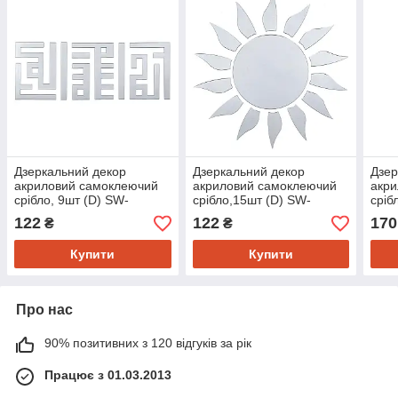
Дзеркальний декор
Дзеркальний декор
Дзер
акриловий самоклеючий
акриловий самоклеючий
акр
срібло, 9шт (D) SW-
срібло,15шт (D) SW-
сріб
00002498
00002501
000
122
122
170
₴
₴
Купити
Купити
Про нас
90% позитивних з 120 відгуків за рік
Працює з 01.03.2013