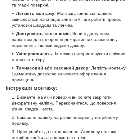
та гладкі поверхні.
Легкість монтажу:
Монтаж акрилових наліпок
здійснюється на спеціальний патч, що робить процес
установки швидким та легким.
Доступність та економія:
Вони є доступним
варіантом для створення декоративних елементів у
порівнянні з іншими видами декору.
Універсальність:
Їх можна використовувати в різних
стилях інтер’єру.
Тимчасовий або сезонний декор:
Легкість монтажу
і демонтажу дозволяє змінювати оформлення
приміщень.
Інструкція монтажу:
Визначте, на якій поверхні ви хочете закріпити
декоративну наліпку. Переконайтеся, що поверхня
рівна, гладка і чиста.
Викладіть наліпку на рівній поверхні у потрібному
порядку.
Приступайте до встановлення. Акрилову наліпку
потрібно клеїти за допомогою патчів.