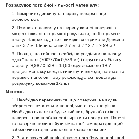
Розрахунок потрібної кількості матеріалу:
Виміряйте довжину та ширину поверхні, що
обклеюється.
Помножте довжину на ширину кожної поверхні в
метрах і складіть отримані результати, щоб отримати
площу. Наприклад, після вимірів ви отримали:Довжина
стіни 3,7 м. Ширина стіни 2,7 м. 3,7 * 2,7 = 9,99 м ²
Площа, що вийшла, необхідно розділити на площу
однієї панелі (700*770= 0,539 м²) і округлити у більшу
сторону: 9,99 / 0,539 = 18,53 округляємо до 19.У
процесі монтажу можуть виникнути відходи, пов'язані з
порізкою панелей, тому рекомендується додати до
розрахунку додаткові 1-2 шт.
Монтаж:
Необхідно переконатися, що поверхня, на яку ви
збираєтесь встановити панелі, чиста, суха та рівна.
Необхідно видалити будь-який пил, бруд або олію з
поверхні, при необхідності вирівняти поверхню. Панелі
та поверхня повинні бути кімнатної температури, щоб
забезпечити гарне зчеплення клейової основи.
Зняти захисний папір зі зворотного боку панелі, щоб