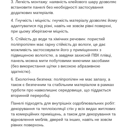
Легкість монтажу: наявність клейового шару дозволяє
встановити панелі без необхідності застосування
додаткових матеріалів.
Гнучкість і міцність: гнучкість матеріалу дозволяє йому
адаптуватися під різні, навіть не зовсім рівні поверхні,
при цьому зберігаючи міцність.
Стійкість до води та хімічних речовин: пористий
поліпропілен має гарну стійкість до вологи, це дає
можливість застосовувати його у приміщеннях з
підвищеною вологістю, а завдяки захисній ПВХ плівці,
панель можна мити побутовими миючими засобами
(без використання щітки з високою абразивною
здатністю).
Екологічна безпека: поліпропілен не має запаху, а
також є безпечним та стабільним матеріалом в рамках
турботи про навколишнє середовище, що піддається
вторинній переробці.
Панелі підходять для внутрішніх оздоблювальних робіт:
декорування та теплоізоляції стін у всіх видах житлових
та комерційних приміщень, а також для декорування та
відновлення меблів, дверей та інших, навіть не зовсім
рівних поверхонь.