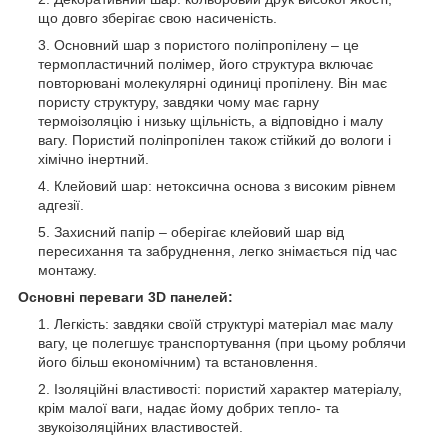
що довго зберігає свою насиченість.
Основний шар з пористого поліпропілену – це
термопластичний полімер, його структура включає
повторювані молекулярні одиниці пропілену. Він має
пористу структуру, завдяки чому має гарну
термоізоляцію і низьку щільність, а відповідно і малу
вагу. Пористий поліпропілен також стійкий до вологи і
хімічно інертний.
Клейовий шар: нетоксична основа з високим рівнем
адгезії.
Захисний папір – оберігає клейовий шар від
пересихання та забруднення, легко знімається під час
монтажу.
Основні переваги 3D панелей:
Легкість: завдяки своїй структурі матеріал має малу
вагу, це полегшує транспортування (при цьому роблячи
його більш економічним) та встановлення.
Ізоляційні властивості: пористий характер матеріалу,
крім малої ваги, надає йому добрих тепло- та
звукоізоляційних властивостей.