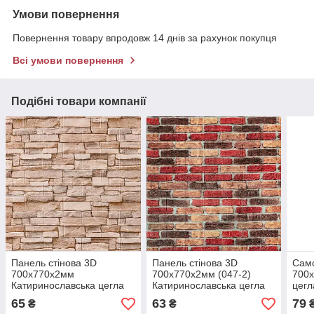
Умови повернення
Повернення товару впродовж 14 днів за рахунок покупця
Всі умови повернення
Подібні товари компанії
Панель стінова 3D
Панель стінова 3D
Сам
700х770х2мм
700х770х2мм (047-2)
700
Катиринославська цегла
Катиринославська цегла
цегл
SW-00001913
SW-00001916
000
65
63
79
₴
₴