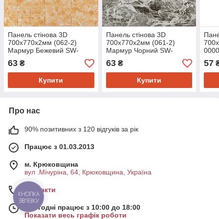
Панель стінова 3D
Панель стінова 3D
Пане
700х770х2мм (062-2)
700х770х2мм (061-2)
700х
Мармур Бежевий SW-
Мармур Чорний SW-
000
00001911
00001912
63
63
57
₴
₴
Купити
Купити
Про нас
90% позитивних з 120 відгуків за рік
Працює з 01.03.2013
м. Крюковщина
вул .Мічуріна, 64, Крюковщина, Україна
Контакти
КНОПКА
ЗВ'ЯЗКУ
Сьогодні працює з 10:00 до 18:00
Показати весь графік роботи