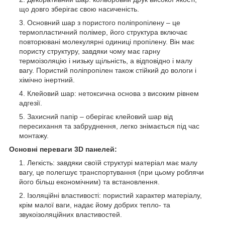
що довго зберігає свою насиченість.
Основний шар з пористого поліпропілену – це
термопластичний полімер, його структура включає
повторювані молекулярні одиниці пропілену. Він має
пористу структуру, завдяки чому має гарну
термоізоляцію і низьку щільність, а відповідно і малу
вагу. Пористий поліпропілен також стійкий до вологи і
хімічно інертний.
Клейовий шар: нетоксична основа з високим рівнем
адгезії.
Захисний папір – оберігає клейовий шар від
пересихання та забруднення, легко знімається під час
монтажу.
Основні переваги 3D панелей:
Легкість: завдяки своїй структурі матеріал має малу
вагу, це полегшує транспортування (при цьому роблячи
його більш економічним) та встановлення.
Ізоляційні властивості: пористий характер матеріалу,
крім малої ваги, надає йому добрих тепло- та
звукоізоляційних властивостей.