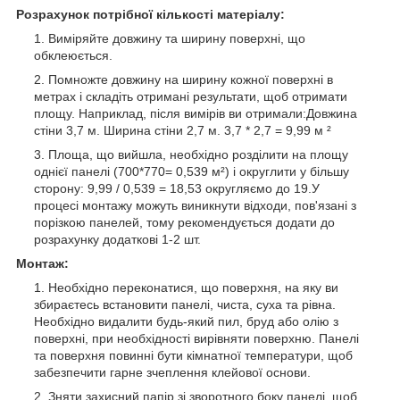
Розрахунок потрібної кількості матеріалу:
Виміряйте довжину та ширину поверхні, що
обклеюється.
Помножте довжину на ширину кожної поверхні в
метрах і складіть отримані результати, щоб отримати
площу. Наприклад, після вимірів ви отримали:Довжина
стіни 3,7 м. Ширина стіни 2,7 м. 3,7 * 2,7 = 9,99 м ²
Площа, що вийшла, необхідно розділити на площу
однієї панелі (700*770= 0,539 м²) і округлити у більшу
сторону: 9,99 / 0,539 = 18,53 округляємо до 19.У
процесі монтажу можуть виникнути відходи, пов'язані з
порізкою панелей, тому рекомендується додати до
розрахунку додаткові 1-2 шт.
Монтаж:
Необхідно переконатися, що поверхня, на яку ви
збираєтесь встановити панелі, чиста, суха та рівна.
Необхідно видалити будь-який пил, бруд або олію з
поверхні, при необхідності вирівняти поверхню. Панелі
та поверхня повинні бути кімнатної температури, щоб
забезпечити гарне зчеплення клейової основи.
Зняти захисний папір зі зворотного боку панелі, щоб