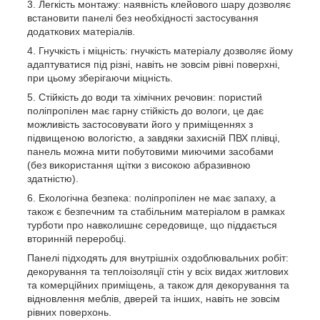
Легкість монтажу: наявність клейового шару дозволяє
встановити панелі без необхідності застосування
додаткових матеріалів.
Гнучкість і міцність: гнучкість матеріалу дозволяє йому
адаптуватися під різні, навіть не зовсім рівні поверхні,
при цьому зберігаючи міцність.
Стійкість до води та хімічних речовин: пористий
поліпропілен має гарну стійкість до вологи, це дає
можливість застосовувати його у приміщеннях з
підвищеною вологістю, а завдяки захисній ПВХ плівці,
панель можна мити побутовими миючими засобами
(без використання щітки з високою абразивною
здатністю).
Екологічна безпека: поліпропілен не має запаху, а
також є безпечним та стабільним матеріалом в рамках
турботи про навколишнє середовище, що піддається
вторинній переробці.
Панелі підходять для внутрішніх оздоблювальних робіт:
декорування та теплоізоляції стін у всіх видах житлових
та комерційних приміщень, а також для декорування та
відновлення меблів, дверей та інших, навіть не зовсім
рівних поверхонь.