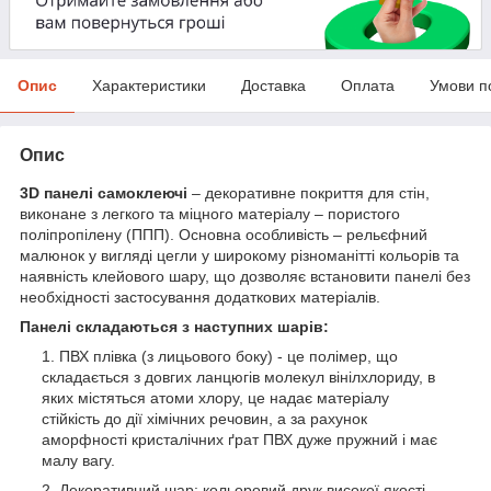
Опис
Характеристики
Доставка
Оплата
Умови п
Опис
3D панелі самоклеючі
– декоративне покриття для стін,
виконане з легкого та міцного матеріалу – пористого
поліпропілену (ППП). Основна особливість – рельєфний
малюнок у вигляді цегли у широкому різноманітті кольорів та
наявність клейового шару, що дозволяє встановити панелі без
необхідності застосування додаткових матеріалів.
Панелі складаються з наступних шарів:
ПВХ плівка (з лицьового боку) - це полімер, що
складається з довгих ланцюгів молекул вінілхлориду, в
яких містяться атоми хлору, це надає матеріалу
стійкість до дії хімічних речовин, а за рахунок
аморфності кристалічних ґрат ПВХ дуже пружний і має
малу вагу.
Декоративний шар: кольоровий друк високої якості,