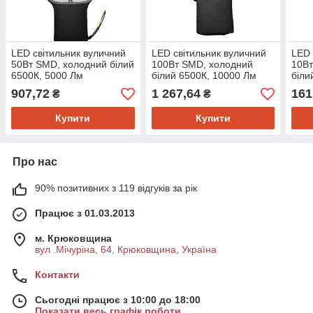
LED світильник вуличний
LED світильник вуличний
LED 
50Вт SMD, холодний білий
100Вт SMD, холодний
10Вт
6500К, 5000 Лм
білий 6500К, 10000 Лм
біл
907,72
1 267,64
161
₴
₴
Купити
Купити
Про нас
90% позитивних з 119 відгуків за рік
Працює з 01.03.2013
м. Крюковщина
вул .Мічуріна, 64, Крюковщина, Україна
Контакти
Сьогодні працює з 10:00 до 18:00
Показати весь графік роботи