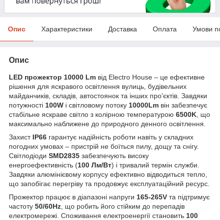
Опис
Характеристики
Доставка
Оплата
Умови п
Опис
LED прожектор 10000 Lm
від Electro House – це ефективне
рішення для яскравого освітлення вулиць, будівельних
майданчиків, складів, автостоянок та інших
про
'
єктів
. Завдяки
потужності
100W
і світловому потоку
10000Lm
він забезпечує
стабільне яскраве світло з колірною температурою
6500K
, що
максимально наближене до природного денного освітлення.
Захист
IP66
гарантує надійність роботи навіть у складних
погодних умовах – пристрій не боїться пилу, дощу та снігу.
Світлодіоди
SMD2835
забезпечують високу
енергоефективність (
100 Лм/Вт
) і тривалий термін служби.
Завдяки алюмінієвому корпусу ефективно відводиться тепло,
що запобігає перегріву та продовжує експлуатаційний ресурс.
Прожектор працює в діапазоні напруги
165-265V
та підтримує
частоту
50/60Hz
, що робить його стійким до перепадів
електромережі. Споживання електроенергії становить
100