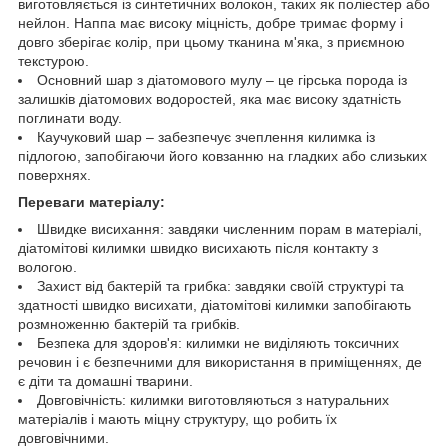
виготовляється із синтетичних волокон, таких як поліестер або
нейлон. Наппа має високу міцність, добре тримає форму і
довго зберігає колір, при цьому тканина м'яка, з приємною
текстурою.
Основний шар з діатомового мулу – це гірська порода із
залишків діатомових водоростей, яка має високу здатність
поглинати воду.
Каучуковий шар – забезпечує зчеплення килимка із
підлогою, запобігаючи його ковзанню на гладких або слизьких
поверхнях.
Переваги матеріалу:
Швидке висихання: завдяки численним порам в матеріалі,
діатомітові килимки швидко висихають після контакту з
вологою.
Захист від бактерій та грибка: завдяки своїй структурі та
здатності швидко висихати, діатомітові килимки запобігають
розмноженню бактерій та грибків.
Безпека для здоров'я: килимки не виділяють токсичних
речовин і є безпечними для використання в приміщеннях, де
є діти та домашні тварини.
Довговічність: килимки виготовляються з натуральних
матеріалів і мають міцну структуру, що робить їх
довговічними.