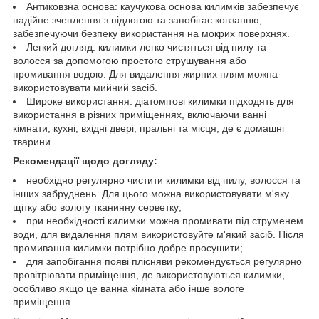
Антиковзна основа: каучукова основа килимків забезпечує
надійне зчеплення з підлогою та запобігає ковзанню,
забезпечуючи безпеку використання на мокрих поверхнях.
Легкий догляд: килимки легко чистяться від пилу та
волосся за допомогою простого струшування або
промивання водою. Для видалення жирних плям можна
використовувати мийний засіб.
Широке використання: діатомітові килимки підходять для
використання в різних приміщеннях, включаючи ванні
кімнати, кухні, вхідні двері, пральні та місця, де є домашні
тварини.
Рекомендації щодо догляду:
необхідно регулярно чистити килимки від пилу, волосся та
інших забруднень. Для цього можна використовувати м'яку
щітку або вологу тканинну серветку;
при необхідності килимки можна промивати під струменем
води, для видалення плям використовуйте м'який засіб. Після
промивання килимки потрібно добре просушити;
для запобігання появі плісняви рекомендується регулярно
провітрювати приміщення, де використовуються килимки,
особливо якщо це ванна кімната або інше вологе
приміщення.