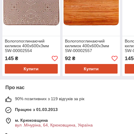
Вологопоглинаючий
Вологопоглинаючий
Вол
килимок 400х600х3мм
килимок 400х600х3мм
кил
SW-00002554
SW-00002557
SW-
145
92
145
₴
₴
Купити
Купити
Про нас
90% позитивних з 119 відгуків за рік
Працює з 01.03.2013
м. Крюковщина
вул .Мічуріна, 64, Крюковщина, Україна