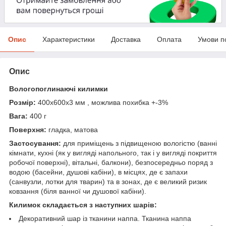
Опис
Характеристики
Доставка
Оплата
Умови п
Опис
Вологопоглинаючі килимки
Розмір:
400х600х3 мм , можлива похибка +-3%
Вага:
400 г
Поверхня:
гладка, матова
Застосування:
для приміщень з підвищеною вологістю (ванні
кімнати, кухні (як у вигляді напольного, так і у вигляді покриття
робочої поверхні), вітальні, балкони), безпосередньо поряд з
водою (басейни, душові кабіни), в місцях, де є запахи
(санвузли, лотки для тварин) та в зонах, де є великий ризик
ковзання (біля ванної чи душової кабіни).
Килимок складається з наступних шарів:
Декоративний шар із тканини наппа. Тканина наппа