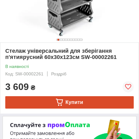
Стелаж універсальний для зберігання
п'ятиярусний 60х30х123см SW-00002261
В наявності
Код: SW-00002261
Роздріб
3 609
₴
Купити