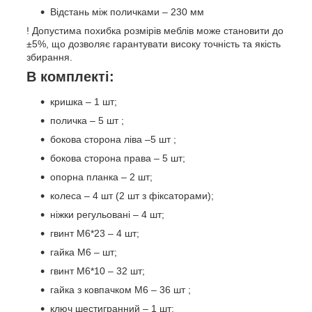
Відстань між поличками – 230 мм
! Допустима похибка розмірів меблів може становити до
±5%, що дозволяє гарантувати високу точність та якість
збирання.
В комплекті:
кришка – 1 шт;
поличка – 5 шт ;
бокова сторона ліва –5 шт ;
бокова сторона права – 5 шт;
опорна планка – 2 шт;
колеса – 4 шт (2 шт з фіксаторами);
ніжки регульовані – 4 шт;
гвинт М6*23 – 4 шт;
гайка М6 – шт;
гвинт М6*10 – 32 шт;
гайка з ковпачком М6 – 36 шт ;
ключ шестигранний – 1 шт;