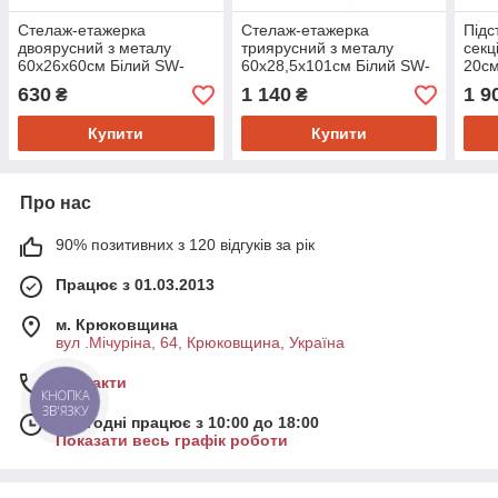
Стелаж-етажерка
Стелаж-етажерка
Підс
двоярусний з металу
триярусний з металу
секц
60х26х60см Білий SW-
60х28,5х101см Білий SW-
20см
00002102
00002103
біли
630
1 140
1 9
₴
₴
Купити
Купити
Про нас
90% позитивних з 120 відгуків за рік
Працює з 01.03.2013
м. Крюковщина
вул .Мічуріна, 64, Крюковщина, Україна
Контакти
КНОПКА
ЗВ'ЯЗКУ
Сьогодні працює з 10:00 до 18:00
Показати весь графік роботи