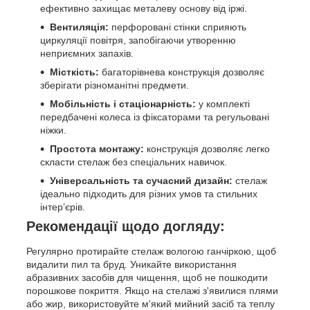
ефективно захищає металеву основу від іржі.
Вентиляція:
перфоровані стінки сприяють
циркуляції повітря, запобігаючи утворенню
неприємних запахів.
Місткість:
багаторівнева конструкція дозволяє
зберігати різноманітні предмети.
Мобільність і стаціонарність:
у комплекті
передбачені колеса із фіксаторами та регульовані
ніжки.
Простота монтажу:
конструкція дозволяє легко
скласти стелаж без спеціальних навичок.
Універсальність та сучасний дизайн:
стелаж
ідеально підходить для різних умов та стильних
інтер’єрів.
Рекомендації щодо догляду:
Регулярно протирайте стелаж вологою ганчіркою, щоб
видалити пил та бруд. Уникайте використання
абразивних засобів для чищення, щоб не пошкодити
порошкове покриття. Якщо на стелажі з'явилися плями
або жир, використовуйте м'який мийний засіб та теплу