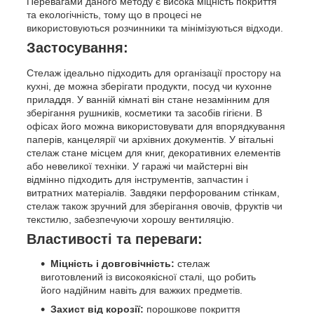
Перевагами даного методу є висока міцність покриття
та екологічність, тому що в процесі не
використовуються розчинники та мінімізуються відходи.
Застосування:
Стелаж ідеально підходить для організації простору на
кухні, де можна зберігати продукти, посуд чи кухонне
приладдя. У ванній кімнаті він стане незамінним для
зберігання рушників, косметики та засобів гігієни. В
офісах його можна використовувати для впорядкування
паперів, канцелярії чи архівних документів. У вітальні
стелаж стане місцем для книг, декоративних елементів
або невеликої техніки. У гаражі чи майстерні він
відмінно підходить для інструментів, запчастин і
витратних матеріалів. Завдяки перфорованим стінкам,
стелаж також зручний для зберігання овочів, фруктів чи
текстилю, забезпечуючи хорошу вентиляцію.
Властивості та переваги:
Міцність і довговічність:
стелаж
виготовлений із високоякісної сталі, що робить
його надійним навіть для важких предметів.
Захист від корозії:
порошкове покриття