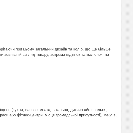
ерігаючи при цьому загальний дизайн та колір, що ще більше
и зовнішній вигляд товару, зокрема відтінок та малюнок, на
щень (кухня, ванна кімната, вітальня, дитяча або спальня,
раси або фітнес-центри, місця громадської присутності), меблів,