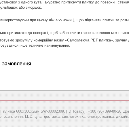
установку з одного кута і акуратно притиснути плитку до поверхні, стежа
бульбашок або зморшок.
 використовуючи при цьому ніж або ножиці, щоб підганяти плитки за розмі
ьно притискати до поверхні, щоб забезпечити гарне зчеплення між плитк
товуємо зрозумілу комерційну назву «Самоклеюча PET плитка», зручну дл
овуватися інше технічне найменування.
я замовлення
плитка 600х300х2мм SW-00002309, [ID Товару], +380 (96) 399-80-26 Щоден
, освітлення, LED, ціна, доставка, світлотехніка, електротехніка, дизайн,