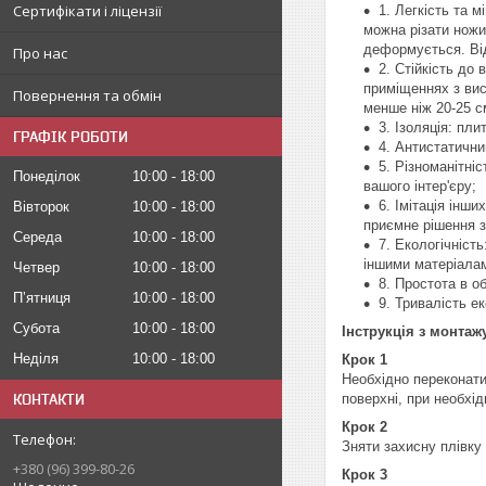
Сертифікати і ліцензії
1. Легкість та м
можна різати ножи
деформується. Від
Про нас
2. Стійкість до
приміщеннях з вис
Повернення та обмін
менше ніж 20-25 с
3. Ізоляція: пл
ГРАФІК РОБОТИ
4. Антистатични
5. Різноманітні
Понеділок
10:00
18:00
вашого інтер'єру;
6. Імітація інш
Вівторок
10:00
18:00
приємне рішення з
Середа
10:00
18:00
7. Екологічніст
іншими матеріала
Четвер
10:00
18:00
8. Простота в о
Пʼятниця
10:00
18:00
9. Тривалість е
Субота
10:00
18:00
Інструкція з монтаж
Неділя
10:00
18:00
Крок 1
Необхідно переконати
поверхні, при необхі
КОНТАКТИ
Крок 2
Зняти захисну плівку
+380 (96) 399-80-26
Крок 3