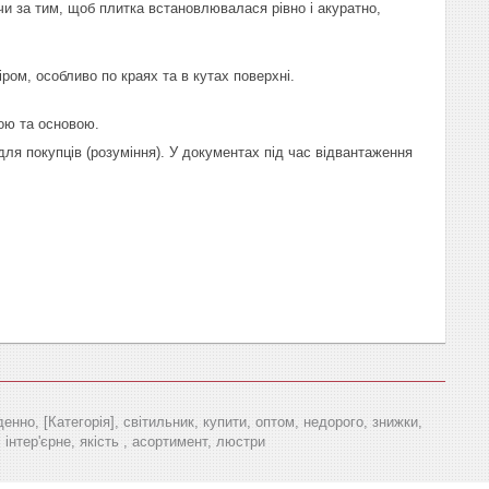
чи за тим, щоб плитка встановлювалася рівно і акуратно,
ром, особливо по краях та в кутах поверхні.
ою та основою.
я покупців (розуміння). У документах під час відвантаження
но, [Категорія], світильник, купити, оптом, недорого, знижки,
 інтер'єрне, якість , асортимент, люстри