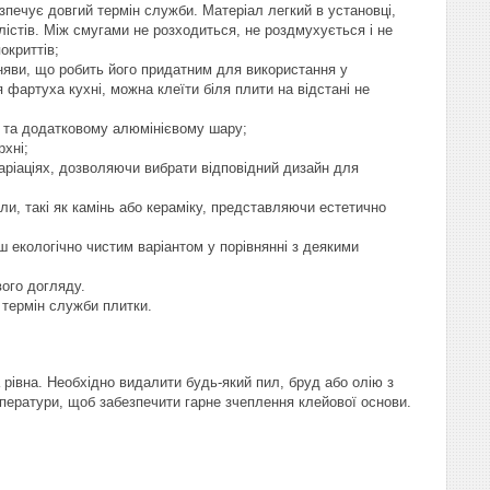
безпечує довгий термін служби. Матеріал легкий в установці,
істів. Між смугами не розходиться, не роздмухується і не
окриттів;
існяви, що робить його придатним для використання у
 фартуха кухні, можна клеїти біля плити на відстані не
ів та додатковому алюмінієвому шару;
рхні;
варіаціях, дозволяючи вибрати відповідний дизайн для
али, такі як камінь або кераміку, представляючи естетично
ш екологічно чистим варіантом у порівнянні з деякими
вого догляду.
й термін служби плитки.
 рівна. Необхідно видалити будь-який пил, бруд або олію з
мператури, щоб забезпечити гарне зчеплення клейової основи.