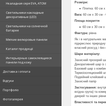
Розміри:
Нкаладная серя EVA, ATOM
Плитка: 60 см х
Светильники накладные
Вага:
60 см х 30 см - 
декоративные (LED)
Площа покриття
Светильники на солнечной
60 см х 30 см х 
батарее
Фактура:
рівна
Як і в натуральних м
Мягкие велюровые панели
підкреслює природну 
власний розсуд і без
Каталог продукції
Шари матеріалу:
Интерьерные самоклеящиеся
Захисний прозорий ш
панели под кожу
Декоративний шар із
Базовий шар з комбин
Доставка і оплата
Термоізоляционийй а
Подвійний клейовий 
Відгуки
Захисний папір
Застосування:
внутрі
Портфоліо
вхідна група) та коме
дверей та інших рівн
Фотогалерея
Властивості та пере