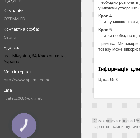
Щоденно
Необхідно розпочати 
уникаючи утворення 
Крок 4
OPTIMALED
Плитку можна різати,
Крок 5
Плитки необхідно щіл
Сергій
Примітка: Ми викорис
товару може використ
вул .Мічуріна, 64, Крюковщина,
Україна
Інформація дл
http://www.optimaled.net
Ціна:
65 ₴
licatec2008@ukr.net
Самоклеюча стінова PET 
КНОПКА
гарантія, лампи, вуличне
ЗВ'ЯЗКУ