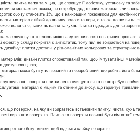
іцність: плитка легка та міцна, що спрощує її логістику, установку та за
цями чи монтажним ножем, не потребує додаткових матеріалів чи спеціал
соток обрізу становить 1%, що є найкращим показником для настінних п
 вологи: матеріал стійкий до впливу вологи та пари, а також до появи пл
окою вологістю, таких як ванни та кухні. Плитка підходить для створення
м;
итка має звукову та теплоізоляцію завдяки наявності повітряних прошарк
й ефект: у складі покриття є антистатик, тому пил не збирається на пове
сть дизайну: плитки доступні у різноманітних кольорових та структурних 
их матеріалів: дизайн плитки спроектований так, щоб імітувати інші матері
а доступною ціною;
ь: матеріал може бути утилізований та перероблений, що робить його біль
ми;
бслуговуванні: поверхня плитки легко очищується та не потребує особли
ксплуатації: матеріал є міцним та стійким до зносу, що гарантує тривали
у:
ся, що поверхня, на яку ви збираєтесь встановити плитку, чиста, суха та
дності вирівняти поверхню. Плитка та поверхня повинні бути кімнатної те
 зі зворотного боку плитки, щоб відкрити клейку поверхню.