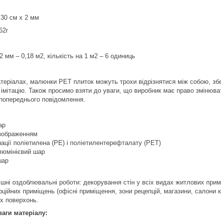
 30 см х 2 мм
62г
2 мм – 0,18 м2, кількість на 1 м2 – 6 одиниць
атеріалах, малюнки РЕТ плиток можуть трохи відрізнятися між собою, зб
імітацію. Також просимо взяти до уваги, що виробник має право змінюват
 попереднього повідомлення.
ар
 зображенням
ації поліетилена (PE) і поліетилентерефталату (PET)
люмінієвий шар
шар
шні оздоблювальні роботи: декорування стін у всіх видах житлових примі
рційних приміщень (офісні приміщення, зони рецепцій, магазини, салони к
их поверхонь.
ваги матеріалу: