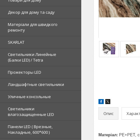
Товари для дому
Декор для дому та саду
Матеріали для швидкого
ремонту
SKARLAT
Светильники Линейные
(Балки LED) / Tetra
Прожекторы LED
Ландшафтные светильники
Уличные консольные
Светильники
Опис
Харак
влагозащищенные LED
Панели LED ( Врезные,
Накладные, 600*600 )
Матеріал:
PE+PET, ск