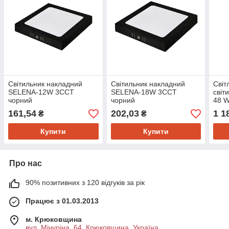
Світильник накладний
Світильник накладний
Світ
SELENA-12W 3CCT
SELENA-18W 3CCT
світ
чорний
чорний
48 W
104
161,54
202,03
1 1
₴
₴
Купити
Купити
Про нас
90% позитивних з 120 відгуків за рік
Працює з 01.03.2013
м. Крюковщина
вул .Мічуріна, 64, Крюковщина, Україна