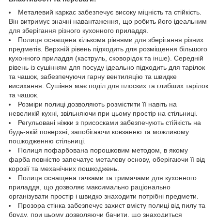
Металевий каркас забезпечує високу міцність та стійкість.
Він витримує значні навантаження, що робить його ідеальним
для зберігання різного кухонного приладдя.
Полиця оснащена кількома рівнями для зберігання різних
предметів. Верхній рівень підходить для розміщення більшого
кухонного приладдя (каструль, сковорідок та інше). Середній
рівень із сушінням для посуду ідеально підходить для тарілок
та чашок, забезпечуючи гарну вентиляцію та швидке
висихання. Сушіння має поділ для плоских та глибших тарілок
та чашок.
Розміри полиці дозволяють розмістити її навіть на
невеликій кухні, звільняючи при цьому простір на стільниці.
Регульовані ніжки з присосками забезпечують стійкість на
будь-якій поверхні, запобігаючи ковзанню та можливому
пошкодженню стільниці.
Полиця пофарбована порошковим методом, в якому
фарба повністю запечатує металеву основу, оберігаючи її від
корозії та механічних пошкоджень.
Полиця оснащена гачками та тримачами для кухонного
приладдя, що дозволяє максимально раціонально
організувати простір і швидко знаходити потрібні предмети.
Прозора стінка забезпечує захист вмісту полиці від пилу та
бруду, при цьому дозволяючи бачити, що знаходиться