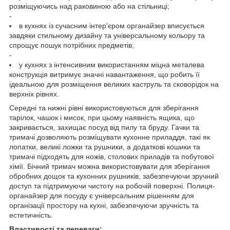
розміщуючись над раковиною або на стільниці;
-
в кухнях із сучасним інтер'єром органайзер вписується
завдяки стильному дизайну та універсальному кольору та
спрощує пошук потрібних предметів;
-
у кухнях з інтенсивним використанням міцна металева
конструкція витримує значні навантаження, що робить її
ідеальною для розміщення великих каструль та сковорідок на
верхніх рівнях.
Середні та нижні рівні використовуються для зберігання
тарілок, чашок і мисок, при цьому наявність ящика, що
закривається, захищає посуд від пилу та бруду. Гачки та
тримачі дозволяють розміщувати кухонне приладдя, такі як
лопатки, великі ложки та рушники, а додаткові кошики та
тримачі підходять для ножів, столових приладів та побутової
хімії. Бічний тримач можна використовувати для зберігання
обробних дощок та кухонних рушників, забезпечуючи зручний
доступ та підтримуючи чистоту на робочій поверхні. Полиця-
органайзер для посуду є універсальним рішенням для
організації простору на кухні, забезпечуючи зручність та
естетичність.
Властивості та переваги: