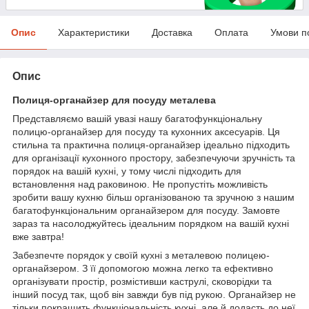
Опис
Характеристики
Доставка
Оплата
Умови п
Опис
Полиця-органайзер для посуду металева
Представляємо вашій увазі нашу багатофункціональну
полицю-органайзер для посуду та кухонних аксесуарів. Ця
стильна та практична полиця-органайзер ідеально підходить
для організації кухонного простору, забезпечуючи зручність та
порядок на вашій кухні, у тому числі підходить для
встановлення над раковиною. Не пропустіть можливість
зробити вашу кухню більш організованою та зручною з нашим
багатофункціональним органайзером для посуду. Замовте
зараз та насолоджуйтесь ідеальним порядком на вашій кухні
вже завтра!
Забезпечте порядок у своїй кухні з металевою полицею-
органайзером. З її допомогою можна легко та ефективно
організувати простір, розмістивши каструлі, сковорідки та
інший посуд так, щоб він завжди був під рукою. Органайзер не
тільки покращить функціональність кухні, але й додасть до неї