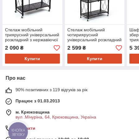
Стелаж мобільний
Стелаж мобільний
Шаф
триярусний універсальний
чотириярусний
збер
розкладний з нержавіючої
універсальний розкладний
трия
сталі 89х72х34см Чорний
з нержавіючої сталі
70х3
2 090
2 599
5 3
₴
₴
SW-00002097
126х72х34см Чорний SW-
сіри
00002098
Купити
Купити
Про нас
90% позитивних з 119 відгуків за рік
Працює з 01.03.2013
м. Крюковщина
вул .Мічуріна, 64, Крюковщина, Україна
Контакти
КНОПКА
ЗВ'ЯЗКУ