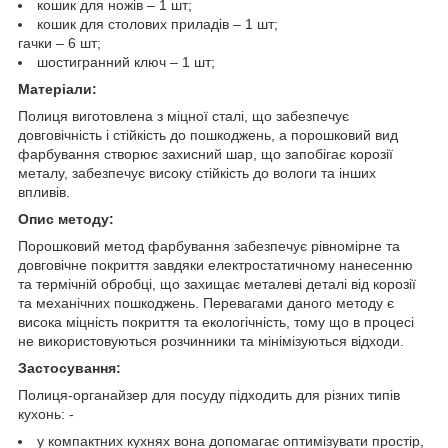
кошик для ножів – 1 шт;
кошик для столових приладів – 1 шт;
гачки – 6 шт;
шостигранний ключ – 1 шт;
Матеріали:
Полиця виготовлена з міцної сталі, що забезпечує
довговічність і стійкість до пошкоджень, а порошковий вид
фарбування створює захисний шар, що запобігає корозії
металу, забезпечує високу стійкість до вологи та інших
впливів.
Опис методу:
Порошковий метод фарбування забезпечує рівномірне та
довговічне покриття завдяки електростатичному нанесенню
та термічній обробці, що захищає металеві деталі від корозії
та механічних пошкоджень. Перевагами даного методу є
висока міцність покриття та екологічність, тому що в процесі
не використовуються розчинники та мінімізуються відходи.
Застосування:
Полиця-органайзер для посуду підходить для різних типів
кухонь: -
у компактних кухнях вона допомагає оптимізувати простір,