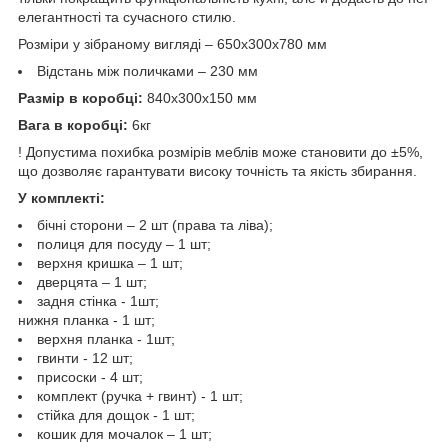
елегантності та сучасного стилю.
Розміри у зібраному вигляді – 650х300х780 мм
Відстань між поличками – 230 мм
Размір в коробці:
840х300х150 мм
Вага в коробці:
6кг
! Допустима похибка розмірів меблів може становити до ±5%,
що дозволяє гарантувати високу точність та якість збирання.
У комплекті:
бічні сторони – 2 шт (права та ліва);
полиця для посуду – 1 шт;
верхня кришка – 1 шт;
дверцята – 1 шт;
задня стінка - 1шт;
нижня планка - 1 шт;
верхня планка - 1шт;
гвинти - 12 шт;
присоски - 4 шт;
комплект (ручка + гвинт) - 1 шт;
стійка для дощок - 1 шт;
кошик для мочалок – 1 шт;