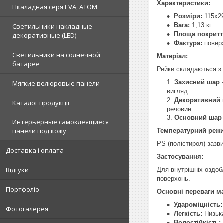
Характеристики:
Нкаладная серя EVA, ATOM
Розміри:
115х2
Вага:
1,13 кг
Светильники накладные
Площа покритт
декоративные (LED)
Фактура:
поверх
Светильники на солнечной
Матеріал:
батарее
Рейки складаються з 
Захисний шар
–
Мягкие велюровые панели
вигляд.
Декоративний
Каталог продукції
речовин.
Основний шар 
Интерьерные самоклеящиеся
панели под кожу
Температурний реж
PS (полістирол) зазв
Доставка і оплата
Застосування:
Відгуки
Для внутрішніх оздоб
поверхонь.
Портфоліо
Основні переваги ма
Удароміцність:
Фотогалерея
Легкість:
Низька
Водостійкість: