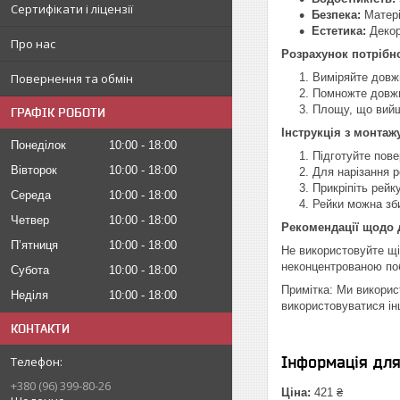
Сертифікати і ліцензії
Безпека:
Матері
Естетика:
Декор
Про нас
Розрахунок потрібно
Виміряйте довжи
Повернення та обмін
Помножте довжин
Площу, що вийшл
ГРАФІК РОБОТИ
Інструкція з монтаж
Понеділок
10:00
18:00
Підготуйте пове
Вівторок
10:00
18:00
Для нарізання р
Прикріпіть рейк
Середа
10:00
18:00
Рейки можна зб
Четвер
10:00
18:00
Рекомендації щодо 
Пʼятниця
10:00
18:00
Не використовуйте щі
неконцентрованою по
Субота
10:00
18:00
Примітка: Ми викорис
Неділя
10:00
18:00
використовуватися ін
КОНТАКТИ
Інформація дл
+380 (96) 399-80-26
Ціна:
421 ₴