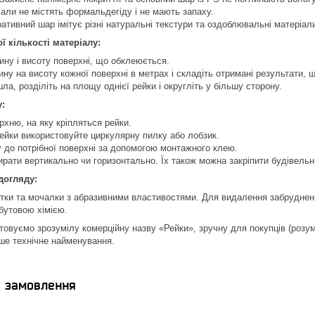
али не містять формальдегіду і не мають запаху.
ативний шар імітує різні натуральні текстури та оздоблювальні матеріал
ї кількості матеріалу:
ну і висоту поверхні, що обклеюється.
у на висоту кожної поверхні в метрах і складіть отримані результати, 
а, розділіть на площу однієї рейки і округліть у більшу сторону.
у:
рхню, на яку кріпляться рейки.
ейки використовуйте циркулярну пилку або лобзик.
у до потрібної поверхні за допомогою монтажного клею.
ирати вертикально чи горизонтально. Їх також можна закріпити будівель
догляду:
тки та мочалки з абразивними властивостями. Для видалення забруднень в
бутовою хімією.
товуємо зрозумілу комерційну назву «Рейки», зручну для покупців (розум
ше технічне найменування.
я замовлення