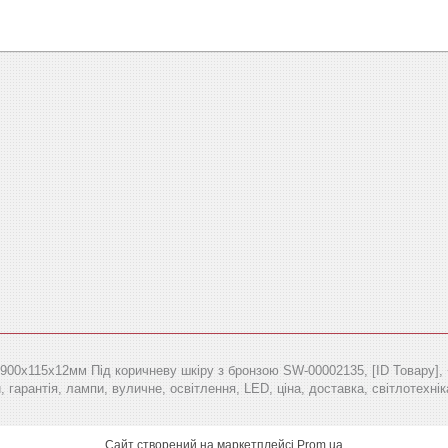
00х115х12мм Під коричневу шкіру з бронзою SW-00002135, [ID Товару], +3
 гарантія, лампи, вуличне, освітлення, LED, ціна, доставка, світлотехнік
Сайт створений на маркетплейсі
Prom.ua