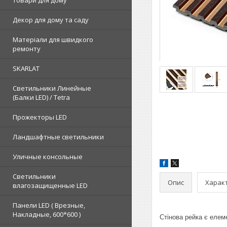
Товари для дому
Декор для дому та саду
Матеріали для швидкого
ремонту
SKARLAT
Светильники Линейные
(Балки LED) / Tetra
Прожекторы LED
Ландшафтные светильники
Уличные консольные
Светильники
Опис
Харак
влагозащищенные LED
Панели LED ( Врезные,
Накладные, 600*600 )
Стінова рейка є елеме