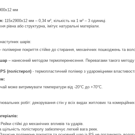
900х12 мм
я:
115х2900х12 мм – 0,34 м², кількість на 1 м² – 3 одиниці.
ня рівна або структурна, імітує натуральні матеріали.
наступних шарів:
 полімерне покриття стійке до стирання, механічних пошкоджень та волог
 шар
– нанесений методом термоперенесення. Перевагами такого методу є: 
PS (полістирол)
- термопластичний полімер з удароміцними властивост
им:
ичай може витримувати температури від -20°C до +70°C.
лювальних робіт: декорування стін у всіх видах житлових та комерційних
теріалів:
Рейки стійкі до механічних впливів та ударів.
 щільність полістиролу забезпечує легкий вага реек.
Захисне полімерне покриття та основний шар із PS не поглинають вологу