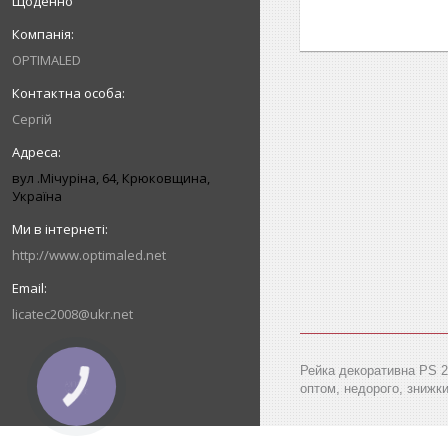
Щоденно
OPTIMALED
Сергій
вул .Мічуріна, 64, Крюковщина,
Україна
http://www.optimaled.net
licatec2008@ukr.net
Рейка декоративна PS 29
оптом, недорого, знижки,
КНОПКА
ЗВ'ЯЗКУ