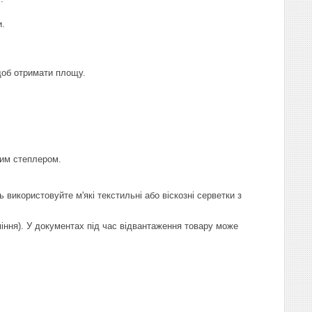
и.
щоб отримати площу.
ним степлером.
икористовуйте м'які текстильні або віскозні серветки з
іння). У документах під час відвантаження товару може