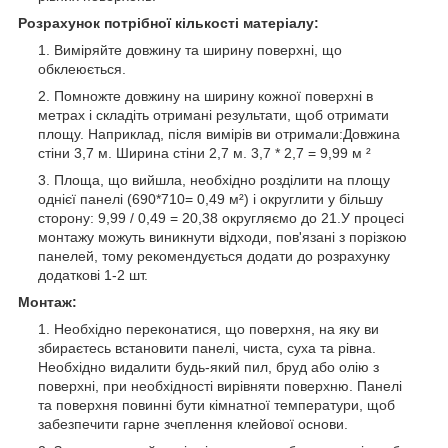
Розрахунок потрібної кількості матеріалу:
Виміряйте довжину та ширину поверхні, що
обклеюється.
Помножте довжину на ширину кожної поверхні в
метрах і складіть отримані результати, щоб отримати
площу. Наприклад, після вимірів ви отримали:Довжина
стіни 3,7 м. Ширина стіни 2,7 м. 3,7 * 2,7 = 9,99 м ²
Площа, що вийшла, необхідно розділити на площу
однієї панелі (690*710= 0,49 м²) і округлити у більшу
сторону: 9,99 / 0,49 = 20,38 округляємо до 21.У процесі
монтажу можуть виникнути відходи, пов'язані з порізкою
панелей, тому рекомендується додати до розрахунку
додаткові 1-2 шт.
Монтаж:
Необхідно переконатися, що поверхня, на яку ви
збираєтесь встановити панелі, чиста, суха та рівна.
Необхідно видалити будь-який пил, бруд або олію з
поверхні, при необхідності вирівняти поверхню. Панелі
та поверхня повинні бути кімнатної температури, щоб
забезпечити гарне зчеплення клейової основи.