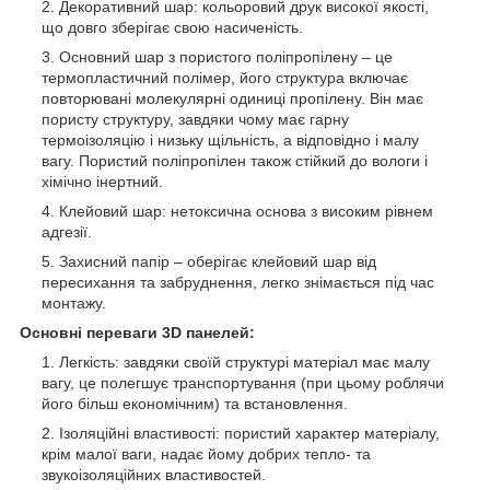
Декоративний шар: кольоровий друк високої якості,
що довго зберігає свою насиченість.
Основний шар з пористого поліпропілену – це
термопластичний полімер, його структура включає
повторювані молекулярні одиниці пропілену. Він має
пористу структуру, завдяки чому має гарну
термоізоляцію і низьку щільність, а відповідно і малу
вагу. Пористий поліпропілен також стійкий до вологи і
хімічно інертний.
Клейовий шар: нетоксична основа з високим рівнем
адгезії.
Захисний папір – оберігає клейовий шар від
пересихання та забруднення, легко знімається під час
монтажу.
Основні переваги 3D панелей:
Легкість: завдяки своїй структурі матеріал має малу
вагу, це полегшує транспортування (при цьому роблячи
його більш економічним) та встановлення.
Ізоляційні властивості: пористий характер матеріалу,
крім малої ваги, надає йому добрих тепло- та
звукоізоляційних властивостей.