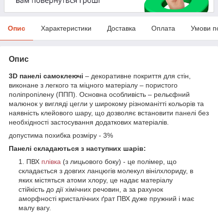
Опис
Характеристики
Доставка
Оплата
Умови п
Опис
3D панелі самоклеючі
– декоративне покриття для стін,
виконане з легкого та міцного матеріалу – пористого
поліпропілену (ППП). Основна особливість – рельєфний
малюнок у вигляді цегли у широкому різноманітті кольорів та
наявність клейового шару, що дозволяє встановити панелі без
необхідності застосування додаткових матеріалів.
допустима похибка розміру - 3%
Панелі складаються з наступних шарів:
ПВХ
плівка
(з лицьового боку) - це полімер, що
складається з довгих ланцюгів молекул вінілхлориду, в
яких містяться атоми хлору, це надає матеріалу
стійкість до дії хімічних речовин, а за рахунок
аморфності кристалічних ґрат ПВХ дуже пружний і має
малу вагу.