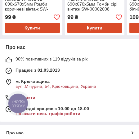
690х670х5мм Ромби
690х670х5мм Ромби сірі
690
коричневі вінтаж SW-
вінтаж SW-00002008
біли
00002007
99
99
109
₴
₴
Купити
Купити
Про нас
90% позитивних з 119 відгуків за рік
Працює з 01.03.2013
м. Крюковщина
вул .Мічуріна, 64, Крюковщина, Україна
Контакти
КНОПКА
ЗВ'ЯЗКУ
Сьогодні працює з 10:00 до 18:00
Показати весь графік роботи
Про нас