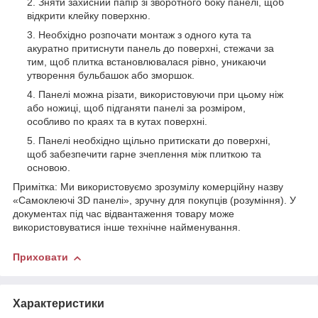
Зняти захисний папір зі зворотного боку панелі, щоб
відкрити клейку поверхню.
Необхідно розпочати монтаж з одного кута та
акуратно притиснути панель до поверхні, стежачи за
тим, щоб плитка встановлювалася рівно, уникаючи
утворення бульбашок або зморшок.
Панелі можна різати, використовуючи при цьому ніж
або ножиці, щоб підганяти панелі за розміром,
особливо по краях та в кутах поверхні.
Панелі необхідно щільно притискати до поверхні,
щоб забезпечити гарне зчеплення між плиткою та
основою.
Примітка: Ми використовуємо зрозумілу комерційну назву
«Самоклеючі 3D панелі», зручну для покупців (розуміння). У
документах під час відвантаження товару може
використовуватися інше технічне найменування.
Приховати
Характеристики