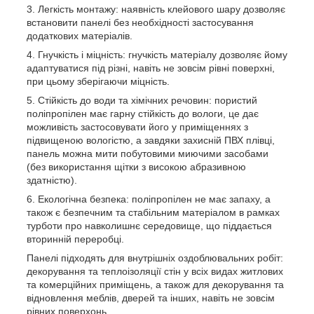
Легкість монтажу: наявність клейового шару дозволяє
встановити панелі без необхідності застосування
додаткових матеріалів.
Гнучкість і міцність: гнучкість матеріалу дозволяє йому
адаптуватися під різні, навіть не зовсім рівні поверхні,
при цьому зберігаючи міцність.
Стійкість до води та хімічних речовин: пористий
поліпропілен має гарну стійкість до вологи, це дає
можливість застосовувати його у приміщеннях з
підвищеною вологістю, а завдяки захисній ПВХ плівці,
панель можна мити побутовими миючими засобами
(без використання щітки з високою абразивною
здатністю).
Екологічна безпека: поліпропілен не має запаху, а
також є безпечним та стабільним матеріалом в рамках
турботи про навколишнє середовище, що піддається
вторинній переробці.
Панелі підходять для внутрішніх оздоблювальних робіт:
декорування та теплоізоляції стін у всіх видах житлових
та комерційних приміщень, а також для декорування та
відновлення меблів, дверей та інших, навіть не зовсім
рівних поверхонь.