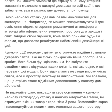
повітрі. Ви можете замовити цю стрічку в нашому інтернет-
магазині з можливістю швидкої доставки по всій країні, що
забезпечує вам максимальну зручність при покупці.
Вибір неонової стрічки дає вам безліч можливостей для
застосування. Наприклад, ви можете використовувати її для
освітлення вітрин, створення романтичної атмосфери в
інтер'єрі або оформлення вуличних просторів для заходів і
свят. Завдяки своїй гнучкості, вона легко приймає будь-які
форми, що дозволяє реалізувати найсміливіші дизайнерські
ідеї.
Купуючи LED неонову стрічку, ви отримуєте надійне і стильне
джерело світла, яке не тільки прикрасить ваше простір, але й
зробить його більш функціональним. Не забувайте
ознайомитися з відгуками наших клієнтів, які вже оцінили всі
переваги цієї моделі. Вони відзначають не лише високу якість
світла, але й простоту монтажу та використання. Ми впевнені,
що ця стрічка стане відмінним доповненням у вашому домі
або офісі.
Не втрачайте шанс покращити своє освітлення – купуючи
неонову світлодіодну стрічку в нашому інтернет-магазині, ви
отримуєте якісний товар з гарантією 3 роки. Замовляйте зараз
і насолоджуйтеся новими можливостями вашого простору!