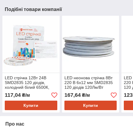
Подібні товари компанії
LED стрічка 12Вт 24В
LED неонова стрічка 8Вт
LED 
SMD2835 120 діодів,
220 В 6х12 мм SMD2835
220
холодний білий 6500К,
120 діодів 120Лм/Вт
120 
серія Externum IP65 ,
холодний білий 6500К,
біли
117,04
167,64
123
₴/м
₴/м
гарантія 3 роки
серія Neon, гарантія
гара
Купити
Купити
Про нас