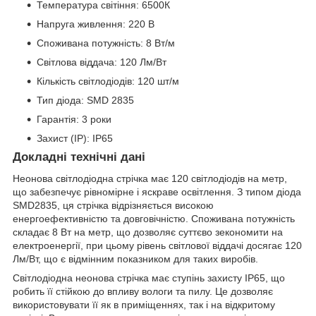
Температура світіння: 6500К
Напруга живлення: 220 В
Споживана потужність: 8 Вт/м
Світлова віддача: 120 Лм/Вт
Кількість світлодіодів: 120 шт/м
Тип діода: SMD 2835
Гарантія: 3 роки
Захист (IP): IP65
Докладні технічні дані
Неонова світлодіодна стрічка має 120 світлодіодів на метр,
що забезпечує рівномірне і яскраве освітлення. З типом діода
SMD2835, ця стрічка відрізняється високою
енергоефективністю та довговічністю. Споживана потужність
складає 8 Вт на метр, що дозволяє суттєво зекономити на
електроенергії, при цьому рівень світлової віддачі досягає 120
Лм/Вт, що є відмінним показником для таких виробів.
Світлодіодна неонова стрічка має ступінь захисту IP65, що
робить її стійкою до впливу вологи та пилу. Це дозволяє
використовувати її як в приміщеннях, так і на відкритому