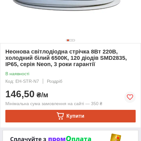
Неонова світлодіодна стрічка 8Вт 220В,
холодний білий 6500К, 120 діодів SMD2835,
IP65, серія Neon, 3 роки гарантії
В наявності
Код: EH-STR-N7
Роздріб
146,50
₴/м
Мінімальна сума замовлення на сайті — 350 ₴
Купити