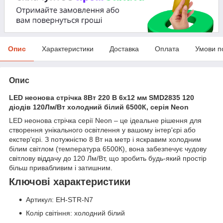
Опис
Характеристики
Доставка
Оплата
Умови п
Опис
LED неонова стрічка 8Вт 220 В 6х12 мм SMD2835 120
діодів 120Лм/Вт холодний білий 6500К, серія Neon
LED неонова стрічка серії Neon – це ідеальне рішення для
створення унікального освітлення у вашому інтер'єрі або
екстер'єрі. З потужністю 8 Вт на метр і яскравим холодним
білим світлом (температура 6500К), вона забезпечує чудову
світлову віддачу до 120 Лм/Вт, що зробить будь-який простір
більш привабливим і затишним.
Ключові характеристики
Артикул: EH-STR-N7
Колір світіння: холодний білий