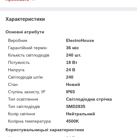
Характеристики
Основні атрибути
Виробник
ElectroHouse
Гарантійний термін
36 міс
Кількість світлодіодів
240 шт.
Потужність
18 Вт
Напруга
24 В
Світлодіодів шт/м
240
Стан
Новий
Ступінь захисту, IP
IP65
Тип освітлення
Світлодіодна стрічка
Тип світлодіодів
SMD2835
Колір світіння
Нейтральний
Колірна температура
4500K
Користувальницькі характеристики