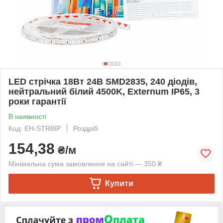
LED стрічка 18Вт 24В SMD2835, 240 діодів,
нейтральний білий 4500K, Externum IP65, 3
роки гарантії
В наявності
Код: EH-STR8IP
Роздріб
154,38
₴/м
Мінімальна сума замовлення на сайті — 350 ₴
Купити