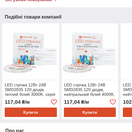
Подібні товари компанії
LED стрічка 12Вт 24В
LED стрічка 12Вт 24В
LED 
SMD2835 120 діодів,
SMD2835 120 діодів,
SMD2
теплий білий 3000K, серія
нейтральний білий 4000К,
нейт
Externum IP65 , гарантія 3
серія Externum IP65 ,
Exte
117,04
117,04
102
₴/м
₴/м
роки
гарантія 3 роки
гара
Купити
Купити
Про нас