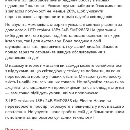
підвищеної вологості. Рекомендуємо вибирати блок живлення
з запасом потужності не менше 20%, щоб уникнути
перевантажень і продовжити термін служби світлодіодів.
Не впустіть можливість створити унікальні світлові рішення за
допомогою LED стрічки 18Вт 24В SMD2835! Це ідеальний
вибір для тих, хто шукає надійне та якісне освітлення як для
інтер'єру, так і для екстер'єру. Вона поєднує в собі
функціональність, довговічність і сучасний дизайн. Замовте
прямо зараз та отримайте швидке обслуговування з
доставкою на дім!
В нашому інтернет-магазині ви завжди можете ознайомитися
з
відгуками
на цю світлодіодну стрічку та побачити, як вона
перетворила простір у наших клієнтів. Ми гарантуємо високу
якість і надійність всіх наших товарів. Не забувайте стежити за
акціями та спеціальними пропозиціями на світлодіодні стрічки
— вам точно підійдуть умови, які ми пропонуємо.
З LED стрічкою 18Вт 24В SMD2835 від Electro House ви
перетворюєте простір і отримуєте впевненість у якості вашого
освітлення. Не упустіть шанс зробити свій дім більш затишним
і стильним за допомогою сучасних технологій!
Приховати