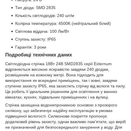
Тип діода: SMD 2835
Кількість світлодіодів: 240 шт/м
Колірна температура: 4500K (нейтральний білий)
Світлова віддача: 100 Лм/Вт
Ступінь захисту: IP65
Гарантія: 3 роки
Подробиці технічних даних
Світлодіодна стрічка 18Вт 24В SMD2835 серії Externum
відрізняється високою яскравістю завдяки 240 діодам,
розміщеним на кожному метрі. Вона підходить для
використання як всередині приміщень, так і зовні, завдяки
ступеню захисту IP65, яка захистить стрічку від вологи та пилу.
Це робить її ідеальним рішенням для освітлення у ванних
кімнатах, кухнях, підвальних приміщеннях і на вулиці.
Стрічка захищена водонепроникною основою з прозорого
силікону, що забезпечує надійну експлуатацію в умовах
підвищеної вологості. Силіконове покриття пропонує
додатковий рівень захисту, однак важливо пам'ятати, що виріб
не призначений для безпосереднього занурення у воду. Для