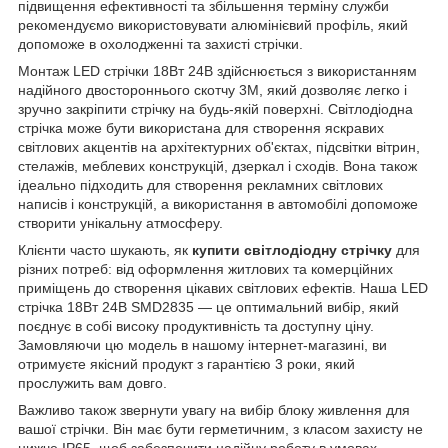
підвищення ефективності та збільшення терміну служби
рекомендуємо використовувати алюмінієвий профіль, який
допоможе в охолодженні та захисті стрічки.
Монтаж LED стрічки 18Вт 24В здійснюється з використанням
надійного двостороннього скотчу 3М, який дозволяє легко і
зручно закріпити стрічку на будь-якій поверхні. Світлодіодна
стрічка може бути використана для створення яскравих
світлових акцентів на архітектурних об'єктах, підсвітки вітрин,
стелажів, меблевих конструкцій, дзеркал і сходів. Вона також
ідеально підходить для створення рекламних світлових
написів і конструкцій, а використання в автомобілі допоможе
створити унікальну атмосферу.
Клієнти часто шукають, як
купити світлодіодну стрічку
для
різних потреб: від оформлення житлових та комерційних
приміщень до створення цікавих світлових ефектів. Наша LED
стрічка 18Вт 24В SMD2835 — це оптимальний вибір, який
поєднує в собі високу продуктивність та доступну ціну.
Замовляючи цю модель в нашому інтернет-магазині, ви
отримуєте якісний продукт з гарантією 3 роки, який
прослужить вам довго.
Важливо також звернути увагу на вибір блоку живлення для
вашої стрічки. Він має бути герметичним, з класом захисту не
нижче IP65, щоб забезпечити надійну роботу в умовах