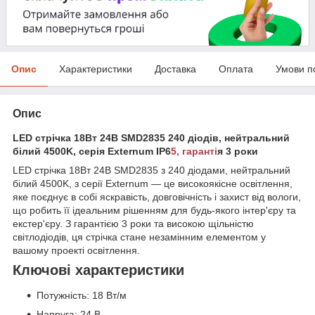
Опис
Характеристики
Доставка
Оплата
Умови п
Опис
LED стрічка 18Вт 24В SMD2835 240 діодів, нейтральний
білий 4500K, серія Externum IP6
5, гаранті
я 3 роки
LED стрічка 18Вт 24В SMD2835 з 240 діодами, нейтральний
білий 4500K, з серії Externum — це високоякісне освітлення,
яке поєднує в собі яскравість, довговічність і захист від вологи,
що робить її ідеальним рішенням для будь-якого інтер'єру та
екстер'єру. З гарантією 3 роки та високою щільністю
світлодіодів, ця стрічка стане незамінним елементом у
вашому проекті освітлення.
Ключові характеристики
Потужність: 18 Вт/м
Напруга: 24 В