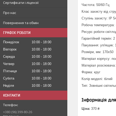
Сертифікати і ліцензії
Частота: 50/60 Гц
Клас захисту від стру
Про нас
Ступінь захисту: ІР 5
Повернення та обмін
Робоча температура: 
Ресурс роботи світлод
ГРАФІК РОБОТИ
Гарантійний термін: 2
Понеділок
10:00
18:00
Пакування: уп/ящик: 
Вівторок
10:00
18:00
Розміри, мм: 170х50
Середа
10:00
18:00
Матеріал корпусу: по
Четвер
10:00
18:00
Матеріал розсіювача:
Пʼятниця
10:00
18:00
Форма: круг
Субота
10:00
18:00
Колір моделі: білий
Тип: Зовнішні світиль
Неділя
10:00
18:00
КОНТАКТИ
Інформація дл
Ціна:
370 ₴
+380 (96) 399-80-26