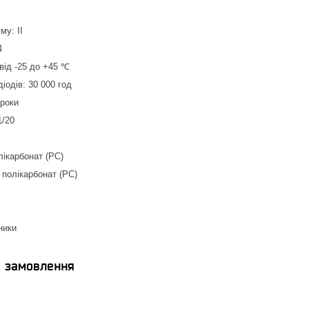
му: ІІ
4
від -25 до +45 ℃
іодів: 30 000 год
 роки
1/20
лікарбонат (PC)
 полікарбонат (РС)
ники
я замовлення