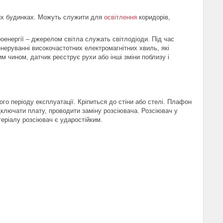
них будинках. Можуть служити для
освітлення
коридорів,
оенергії – джерелом світла служать світлодіоди. Під час
енеруванні високочастотних електромагнітних хвиль, які
м чином, датчик реєструє рухи або інші зміни поблизу і
го періоду експлуатації. Кріпиться до стіни або стелі. Плафон
дключати плату, проводити заміну розсіювача. Розсіювач у
еріалу розсіювач є ударостійким.