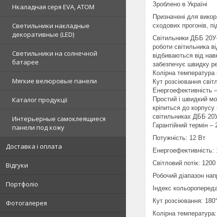
Зроблено в Україні
Нкаладная серя EVA, ATOM
Призначені для викор
Светильники накладные
сходових прогонів, пі
декоративные (LED)
Світильники ДББ 20У-
роботи світильника в
Светильники на солнечной
відбиваються від нав
батарее
забезпечує швидку ре
Колірна температура 
Мягкие велюровые панели
Кут розсіювання світл
Енергоефективність –
Простий і швидкий мо
Каталог продукції
кріпиться до корпусу
світильниках ДББ 20У
Интерьерные самоклеящиеся
Гарантійний термін – 
панели под кожу
Потужність: 12 Вт
Доставка і оплата
Енергоефективність:
Світловий потік: 1200
Відгуки
Робочий діапазон нап
Портфоліо
Індекс кольоропереда
Кут розсіювання: 180
Фотогалерея
Колірна температура: