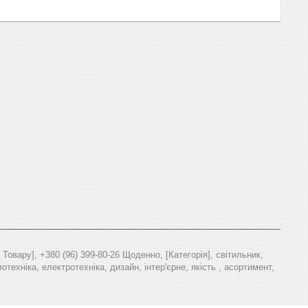
овару], +380 (96) 399-80-26 Щоденно, [Категорія], світильник,
отехніка, електротехніка, дизайн, інтер'єрне, якість , асортимент,