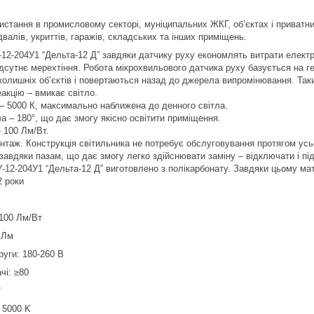
истання в промисловому секторі, муніципальних ЖКГ, об’єктах і приват
двалів, укриттів, гаражів, складських та інших приміщень.
12-204У1 “Дельта-12 Д” завдяки датчику руху економлять витрати електр
ідсутнє мерехтіння. Робота мікрохвильового датчика руху базується на г
колишніх об’єктів і повертаються назад до джерела випромінювання. Таки
акцію – вмикає світло.
– 5000 К, максимально наближена до денного світла.
а – 180°, що дає змогу якісно освітити приміщення.
 100 Лм/Вт.
нтаж. Конструкція світильника не потребує обслуговування протягом усьо
 завдяки пазам, що дає змогу легко здійснювати заміну – відключати і пі
-12-204У1 “Дельта-12 Д” виготовлено з полікарбонату. Завдяки цьому мат
2 роки
 100 Лм/Вт
 Лм
руги: 180-260 В
чі: ≥80
°
 5000 K