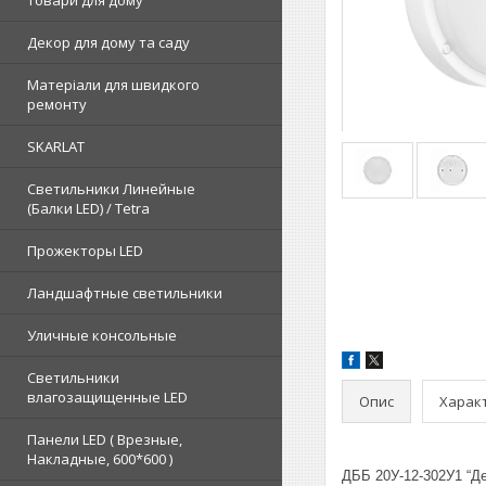
Товари для дому
Декор для дому та саду
Матеріали для швидкого
ремонту
SKARLAT
Светильники Линейные
(Балки LED) / Tetra
Прожекторы LED
Ландшафтные светильники
Уличные консольные
Светильники
влагозащищенные LED
Опис
Харак
Панели LED ( Врезные,
Накладные, 600*600 )
ДББ 20У-12-302У1 “Де