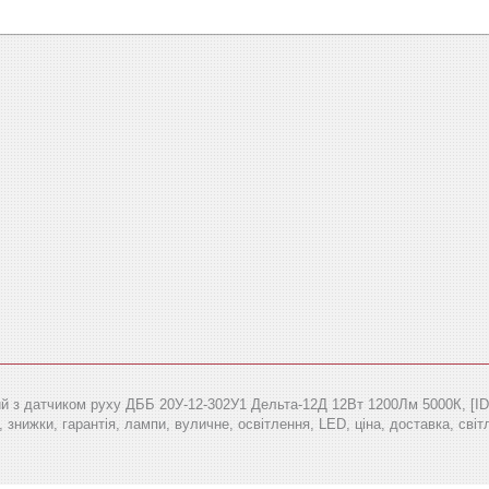
й з датчиком руху ДББ 20У-12-302У1 Дельта-12Д 12Вт 1200Лм 5000К, [ID Т
 знижки, гарантія, лампи, вуличне, освітлення, LED, ціна, доставка, світл