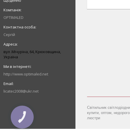
Щоденно
OPTIMALED
Сергій
вул .Мічуріна, 64, Крюковщина,
Україна
http://www.optimaled.net
licatec2008@ukr.net
Світильник світлодіодни
купити, оптом, недорого,
КНОПКА
люстри
ЗВ'ЯЗКУ