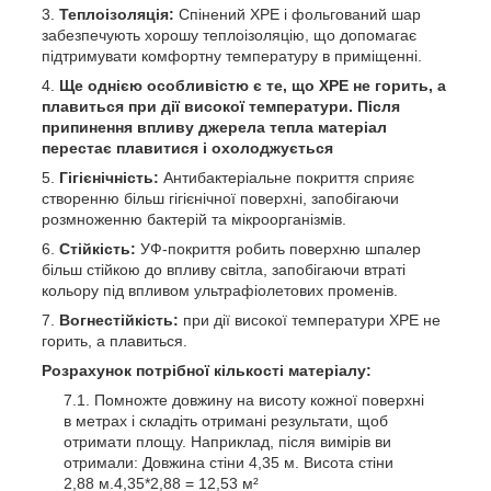
Теплоізоляція:
Спінений ХРЕ і фольгований шар
забезпечують хорошу теплоізоляцію, що допомагає
підтримувати комфортну температуру в приміщенні.
Ще однією особливістю є те, що ХРЕ не горить, а
плавиться при дії високої температури. Після
припинення впливу джерела тепла матеріал
перестає плавитися і охолоджується
Гігієнічність:
Антибактеріальне покриття сприяє
створенню більш гігієнічної поверхні, запобігаючи
розмноженню бактерій та мікроорганізмів.
Стійкість:
УФ-покриття робить поверхню шпалер
більш стійкою до впливу світла, запобігаючи втраті
кольору під впливом ультрафіолетових променів.
Вогнестійкість:
при дії високої температури ХРЕ не
горить, а плавиться.
Розрахунок потрібної кількості матеріалу:
Помножте довжину на висоту кожної поверхні
в метрах і складіть отримані результати, щоб
отримати площу. Наприклад, після вимірів ви
отримали: Довжина стіни 4,35 м. Висота стіни
2,88 м.4,35*2,88 = 12,53 м²