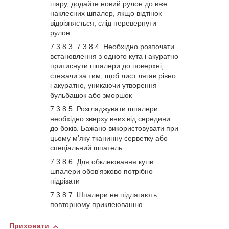
шару, додайте новий рулон до вже
наклеєних шпалер, якщо відтінок
відрізняється, слід перевернути
рулон.
Необхідно розпочати
встановлення з одного кута і акуратно
притиснути шпалери до поверхні,
стежачи за тим, щоб лист лягав рівно
і акуратно, уникаючи утворення
бульбашок або зморшок
Розгладжувати шпалери
необхідно зверху вниз від середини
до боків. Бажано використовувати при
цьому м'яку тканинну серветку або
спеціальний шпатель
Для обклеювання кутів
шпалери обов'язково потрібно
підрізати
Шпалери не підлягають
повторному приклеюванню.
Приховати