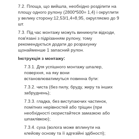
Площа, що вийшла, необхідно розділити на
площу одного рулону (2800*500= 1,4) і округлити
у велику сторону:12,53/1,4=8,95, округляємо до 9
шт.
Під час монтажу можуть виникнути відходи,
пов'язані з підрізанням рулону, тому
рекомендується додати до розрахунку
щонайменше 1 запасний рулон.
Інструкція з монтажу:
Для успішного монтажу шпалер,
поверхня, на яку вони
встановлюватимуться повинна бути:
чиста (без пилу, бруду, жиру та інших
забруднень);
гладка, без виступаючих частинок,
помітних нерівностей або тріщин (при
необхідності скористайтеся замазкою або
шпаклівкою);
суха (волога може вплинути на
клейову основу та її адгезійні здібності);