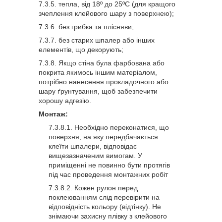
тепла, від 18º до 25ºС (для кращого
зчеплення клейового шару з поверхнею);
без грибка та плісняви;
без старих шпалер або інших
елементів, що декорують;
Якщо стіна була фарбована або
покрита якимось іншим матеріалом,
потрібно нанесення прокладочного або
шару ґрунтування, щоб забезпечити
хорошу адгезію.
Монтаж:
Необхідно переконатися, що
поверхня, на яку передбачається
клеїти шпалери, відповідає
вищезазначеним вимогам. У
приміщенні не повинно бути протягів
під час проведення монтажних робіт
Кожен рулон перед
поклеюванням слід перевірити на
відповідність кольору (відтінку). Не
знімаючи захисну плівку з клейового