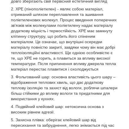
довго зберігають свій первісний естетичний вигляд
XPE (пінополіетилен) - являє собою матеріал,
отриманий шляхом переплавлення та зшивання
поліетиленових молекул. Процес введення поперечних
зв'язків між молекулами поліетилену надає матеріалу
додаткову міцність і термостійкість. XPE має замкнуту
клітинну структуру, що робить його спіненим
матеріалом. Це означає, що внутрішні осередки
матеріалу повністю закриті, завдяки чому він має добрі
теплоізоляційні властивості. Ще однією особливістю є
те, що ХРЕ не горить, а плавиться за впливу високої
температури. Після припинення впливу джерела тепла
матеріал перестає плавитися і охолоджується
Фольгований шар: основна властивість цього шару –
відображення теплових хвиль, що дає додаткову
теплову ізоляцію та захист від вологи, роблячи шпалери
більш стійкими до впливу вологи та придатними для
використання у кухнях.
Подвійний клейовий шар: нетоксична основа з
високим рівнем адгезії.
Захисна плівка: оберігає клейовий шар від
пересихання та забруднення, легко знімається під час