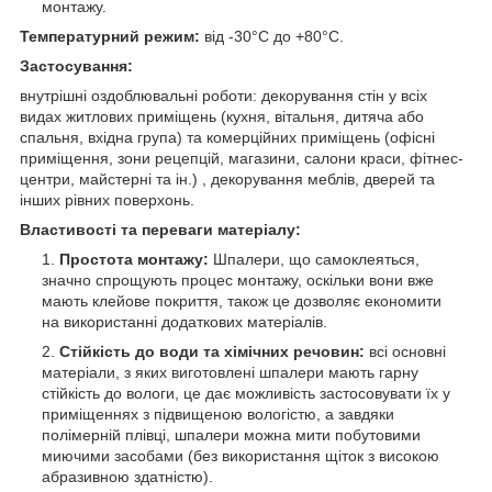
монтажу.
Температурний режим:
від -30°C до +80°C.
Застосування:
внутрішні оздоблювальні роботи: декорування стін у всіх
видах житлових приміщень (кухня, вітальня, дитяча або
спальня, вхідна група) та комерційних приміщень (офісні
приміщення, зони рецепцій, магазини, салони краси, фітнес-
центри, майстерні та ін.) , декорування меблів, дверей та
інших рівних поверхонь.
Властивості та переваги матеріалу:
Простота монтажу:
Шпалери, що самоклеяться,
значно спрощують процес монтажу, оскільки вони вже
мають клейове покриття, також це дозволяє економити
на використанні додаткових матеріалів.
Стійкість до води та хімічних речовин:
всі основні
матеріали, з яких виготовлені шпалери мають гарну
стійкість до вологи, це дає можливість застосовувати їх у
приміщеннях з підвищеною вологістю, а завдяки
полімерній плівці, шпалери можна мити побутовими
миючими засобами (без використання щіток з високою
абразивною здатністю).