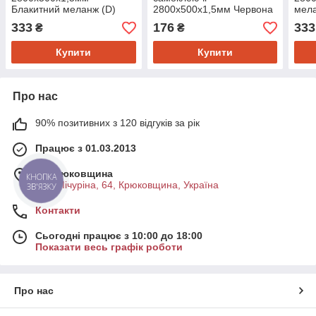
Блакитний меланж (D)
2800х500х1,5мм Червона
мел
SW-00001783
катеринославська цегла
333
176
333
₴
₴
(D) SW-00003389
Купити
Купити
Про нас
90% позитивних з 120 відгуків за рік
Працює з 01.03.2013
м. Крюковщина
КНОПКА
вул .Мічуріна, 64, Крюковщина, Україна
ЗВ'ЯЗКУ
Контакти
Сьогодні працює з 10:00 до 18:00
Показати весь графік роботи
Про нас