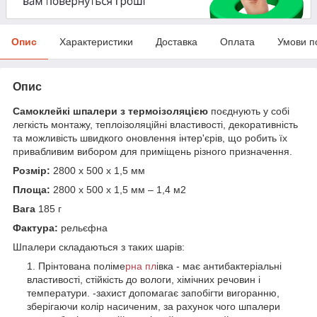
Опис
Характеристики
Доставка
Оплата
Умови п
Опис
Самоклейкі шпалери з термоізоляцією
поєднують у собі
легкість монтажу, теплоізоляційні властивості, декоративність
та можливість швидкого оновлення інтер'єрів, що робить їх
привабливим вибором для приміщень різного призначення.
Розмір:
2800 х 500 х 1,5 мм
Площа:
2800 х 500 х 1,5 мм – 1,4 м2
Вага
185 г
Фактура:
рельєфна
Шпалери складаються з таких шарів:
Прінтована поліме
рна пл
івка - має антибактеріальні
властивості, стійкість до вологи, хімічних речовин і
температури. -захист допомагає запобігти вигоранню,
зберігаючи колір насиченим, за рахунок чого шпалери