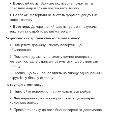
Водостійкість:
Захисне полімерне покриття та
основний шар із PS не поглинають вологу.
Безпека:
Матеріали не містять формальдегіду і не
мають запаху.
Естетика:
Декоративний шар імітує різні натуральні
текстури та оздоблювальні матеріали.
Розрахунок потрібної кількості матеріалу:
Виміряйте довжину і висоту поверхні, що
обклеюється.
Помножте довжину на висоту кожної поверхні в
метрах і складіть отримані результати, щоб отримати
площу.
Площу, що вийшла, розділіть на площу однієї рейки і
округліть у більшу сторону.
Інструкція з монтажу:
Підготуйте поверхню, на яку кріпляться рейки.
Для нарізання рейки використовуйте циркулярну
пилку або лобзик.
Прикріпіть рейку до потрібної поверхні за допомогою