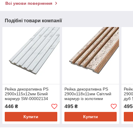
Всі умови повернення
Подібні товари компанії
Рейка декоративна PS
Рейка декоративна PS
Рейк
2900х115х12мм Білий
2900х118х11мм Світлий
290
мармур SW-00002134
мармур із золотими
дуб
вкрапленнями SW-
446
495
495
₴
₴
00002141-
Купити
Купити