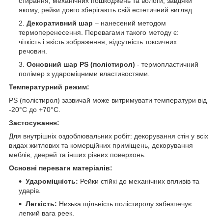
стирання, механічних пошкоджень та вологи, завдяки
якому, рейки довго зберігають свій естетичний вигляд.
Декоративний шар
– нанесений методом
термоперенесення. Перевагами такого методу є:
чіткість і якість зображення, відсутність токсичних
речовин.
Основний шар PS (полістирол)
- термопластичний
полімер з удароміцними властивостями.
Температурний режим:
PS (полістирол) зазвичай може витримувати температури від
-20°C до +70°C.
Застосування:
Для внутрішніх оздоблювальних робіт: декорування стін у всіх
видах житлових та комерційних приміщень, декорування
меблів, дверей та інших рівних поверхонь.
Основні переваги матеріалів:
Удароміцність:
Рейки стійкі до механічних впливів та
ударів.
Легкість:
Низька щільність полістиролу забезпечує
легкий вага реек.