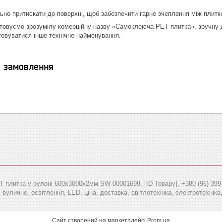
ьно притискати до поверхні, щоб забезпечити гарне зчеплення між плитк
товуємо зрозумілу комерційну назву «Самоклеюча PET плитка», зручну дл
овуватися інше технічне найменування.
я замовлення
плитка у рулоні 600х3000х2мм SW-00001699, [ID Товару], +380 (96) 399-8
 вуличне, освітлення, LED, ціна, доставка, світлотехніка, електротехніка,
Сайт створений на маркетплейсі
Prom.ua