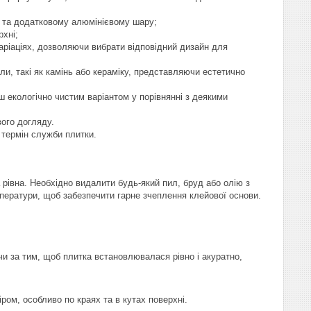
ів та додатковому алюмінієвому шару;
рхні;
варіаціях, дозволяючи вибрати відповідний дизайн для
али, такі як камінь або кераміку, представляючи естетично
ш екологічно чистим варіантом у порівнянні з деякими
вого догляду.
й термін служби плитки.
 рівна. Необхідно видалити будь-який пил, бруд або олію з
мператури, щоб забезпечити гарне зчеплення клейової основи.
чи за тим, щоб плитка встановлювалася рівно і акуратно,
ром, особливо по краях та в кутах поверхні.