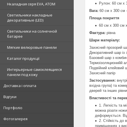
Рулон: 60 см х 
Нкаладная серя EVA, ATOM
Вага:
60 см х 300 см -
Светильники накладные
Площа покриття
декоративные (LED)
60 см х 300 см х
Светильники на солнечной
Фактура:
рівна
батарее
Шари матеріалу:
Мягкие велюровые панели
Захисний прозорий ш
Декоративний шар із
Базовий шар з комбин
Каталог продукції
Термоізоляционийй а
Подвійний клейовий 
Интерьерные самоклеящиеся
Захисний папір
панели под кожу
Застосування:
внутрі
Доставка і оплата
вхідна група) та коме
дверей та інших рівн
Відгуки
Властивості та пере
1. Легкість та м
Портфоліо
можна різати ножи
деформується. Від
Фотогалерея
2. Стійкість до
приміщеннях з вис