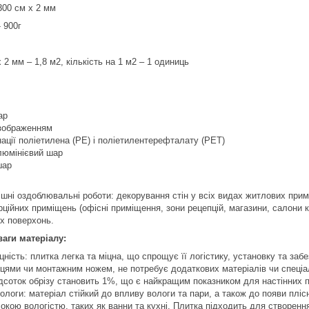
300 см х 2 мм
 900г
 2 мм – 1,8 м2, кількість на 1 м2 – 1 одиниць
ар
 зображенням
ації поліетилена (PE) і поліетилентерефталату (PET)
люмінієвий шар
шар
шні оздоблювальні роботи: декорування стін у всіх видах житлових примі
рційних приміщень (офісні приміщення, зони рецепцій, магазини, салони к
их поверхонь.
ваги матеріалу:
іцність: плитка легка та міцна, що спрощує її логістику, установку та за
цями чи монтажним ножем, не потребує додаткових матеріалів чи спеціал
соток обрізу становить 1%, що є найкращим показником для настінних п
 вологи: матеріал стійкий до впливу вологи та пари, а також до появи пл
окою вологістю, таких як ванни та кухні. Плитка підходить для створення