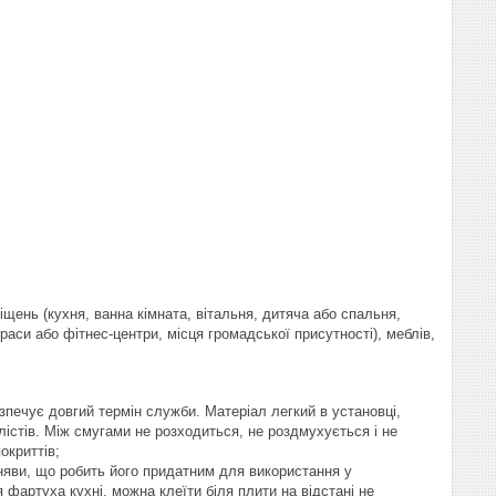
щень (кухня, ванна кімната, вітальня, дитяча або спальня,
раси або фітнес-центри, місця громадської присутності), меблів,
безпечує довгий термін служби. Матеріал легкий в установці,
істів. Між смугами не розходиться, не роздмухується і не
окриттів;
існяви, що робить його придатним для використання у
 фартуха кухні, можна клеїти біля плити на відстані не