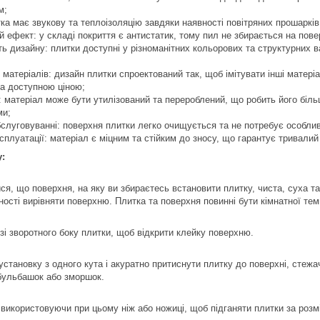
м;
итка має звукову та теплоізоляцію завдяки наявності повітряних прошарк
й ефект: у складі покриття є антистатик, тому пил не збирається на пове
сть дизайну: плитки доступні у різноманітних кольорових та структурних 
их матеріалів: дизайн плитки спроектований так, щоб імітувати інші матері
а доступною ціною;
ь: матеріал може бути утилізований та перероблений, що робить його біль
ми;
бслуговуванні: поверхня плитки легко очищується та не потребує особли
ксплуатації: матеріал є міцним та стійким до зносу, що гарантує тривали
у:
ся, що поверхня, на яку ви збираєтесь встановити плитку, чиста, суха та
дності вирівняти поверхню. Плитка та поверхня повинні бути кімнатної те
 зі зворотного боку плитки, щоб відкрити клейку поверхню.
установку з одного кута і акуратно притиснути плитку до поверхні, стежа
бульбашок або зморшок.
 використовуючи при цьому ніж або ножиці, щоб підганяти плитки за розмі