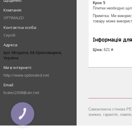
Щоденно
Крок 5
Плитки необхідно щіл
Примітка: Ми викорис
OPTIMALED
товару може використ
Сергій
Інформація дл
Ціна:
621 ₴
вул .Мічуріна, 64, Крюковщина,
Україна
http://www.optimaled.net
licatec2008@ukr.net
Самоклеюча стінова PET 
знижки, гарантія, лампи,
КНОПКА
ЗВ'ЯЗКУ