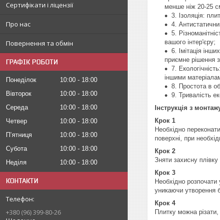
Сертифікати і ліцензії
менше ніж 20-25 с
3. Ізоляція: пл
Про нас
4. Антистатични
5. Різноманітні
вашого інтер'єру;
Повернення та обмін
6. Імітація інш
приємне рішення з
ГРАФІК РОБОТИ
7. Екологічніст
іншими матеріала
Понеділок
10:00
18:00
8. Простота в о
Вівторок
10:00
18:00
9. Тривалість е
Середа
10:00
18:00
Інструкція з монтаж
Крок 1
Четвер
10:00
18:00
Необхідно переконати
Пʼятниця
10:00
18:00
поверхні, при необхі
Субота
10:00
18:00
Крок 2
Зняти захисну плівку
Неділя
10:00
18:00
Крок 3
КОНТАКТИ
Необхідно розпочати 
уникаючи утворення 
Крок 4
+380 (96) 399-80-26
Плитку можна різати,