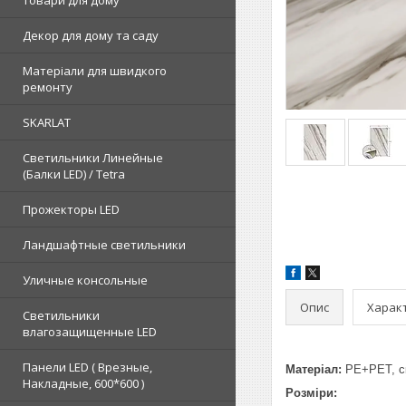
Товари для дому
Декор для дому та саду
Матеріали для швидкого
ремонту
SKARLAT
Светильники Линейные
(Балки LED) / Tetra
Прожекторы LED
Ландшафтные светильники
Уличные консольные
Опис
Харак
Светильники
влагозащищенные LED
Панели LED ( Врезные,
Матеріал:
PE+PET, ск
Накладные, 600*600 )
Розміри: