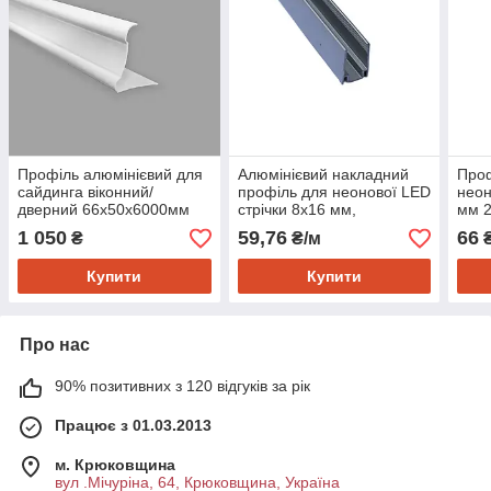
Профіль алюмінієвий для
Алюмінієвий накладний
Проф
сайдинга віконний/
профіль для неонової LED
неон
дверний 66х50х6000мм
стрічки 8х16 мм,
мм 2
SW-00001724
сріблястий, 2 м від Electro
сріб
1 050
59,76
66
₴
₴/м
₴
House
Купити
Купити
Про нас
90% позитивних з 120 відгуків за рік
Працює з 01.03.2013
м. Крюковщина
вул .Мічуріна, 64, Крюковщина, Україна