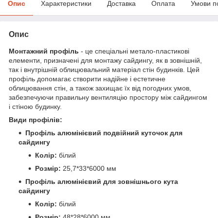
Опис
Характеристики
Доставка
Оплата
Умови п
Опис
Монтажний профіль
- це спеціальні метало-пластикові
елементи, призначені для монтажу сайдингу, як в зовнішній,
так і внутрішній облицювальний матеріал стін будинків. Цей
профіль допомагає створити надійне і естетичне
облицювання стін, а також захищає їх від погодних умов,
забезпечуючи правильну вентиляцію простору між сайдингом
і стіною будинку.
Види профілів:
Профіль алюмінієвий подвійний куточок для
сайдингу
Колір:
білий
Розмір:
25,7*33*6000 мм
Профіль алюмінієвий для зовнішнього кута
сайдингу
Колір:
білий
Розмір:
48*28*6000 мм