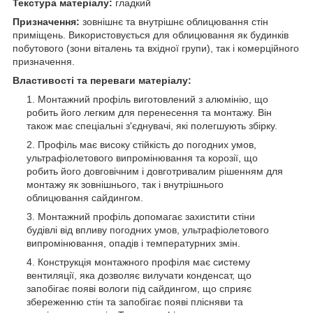
Текстура матеріалу:
гладкий
Призначення:
зовнішнє та внутрішнє облицювання стін
приміщень. Використовується для облицювання як будинків
побутового (зони віталень та вхідної групи), так і комерційного
призначення.
Властивості та переваги матеріалу:
Монтажний профіль виготовлений з алюмінію, що
робить його легким для перенесення та монтажу. Він
також має спеціальні з'єднувачі, які полегшують збірку.
Профіль має високу стійкість до погодних умов,
ультрафіолетового випромінювання та корозії, що
робить його довговічним і довготривалим рішенням для
монтажу як зовнішнього, так і внутрішнього
облицювання сайдингом.
Монтажний профіль допомагає захистити стіни
будівлі від впливу погодних умов, ультрафіолетового
випромінювання, опадів і температурних змін.
Конструкція монтажного профіля має систему
вентиляції, яка дозволяє вилучати конденсат, що
запобігає появі вологи під сайдингом, що сприяє
збереженню стін та запобігає появі плісняви та