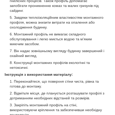
гнилісних процесів. Також профіль допомагає
запобігати проникненню комах та малих гризунів під
сайдинг.
Завдяки теплоізоляційним властивостям монтажного
профіля, можна знизити витрати на опалення або
охолодження будинку.
Монтажний профіль не вимагає складного
обслуговування і легко миється водою та м'яким
миючим засобом.
Він надає зовнішньому вигляду будинку завершений і
охайний вигляд.
Конструкції монтажних профілів екологічні та
нетоксичні.
Інструкція з використання матеріалу:
Переконайтеся, що поверхня стіни чиста, рівна та
готова до монтажу.
Відмітьте місця, де планується розташувати профілі з
дотриманням необхідних відстаней та розмірів.
Закріпіть монтажний профіль на стіні,
використовуючи кріплення та забезпечивши необхідну
вентиляцію.