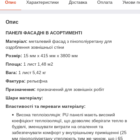
Опис
Характеристики
Доставка
Оплата
Умови п
Опис
ПАНЕЛІ ФАСАДНІ В АСОРТИМЕНТІ
Матеріал:
металевий фасад з пінополіуретану для
оздоблення зовнішньої стіни
Розмір:
15 мм x 415 мм x 3800 мм
Площа:
1 лист 1,48 м2
Вага:
1 лист 5,42 кг
Фактура:
рельєфна
Призначення:
призначений для зовнішніх робіт
Шари матеріалу:
Властивості та переваги матеріалу:
Висока теплоізоляція: PU панелі мають високий
коефіцієнт теплоізоляції, що дозволяє зберігати тепло в
будівлі, зменшувати витрати на опалення та
забезпечувати комфорт у внутрішньому приміщенні (25
мм пінополіуретану утеплюють тим же чином, що і 65