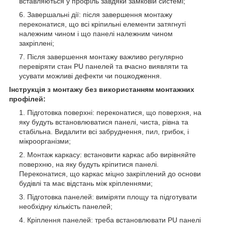
вставляються у профіль завдяки замковій системі;
Завершальні дії: після завершення монтажу
переконатися, що всі кріпильні елементи затягнуті
належним чином і що панелі належним чином
закріплені;
Після завершення монтажу важливо регулярно
перевіряти стан PU панелей та вчасно виявляти та
усувати можливі дефекти чи пошкодження.
Інструкція з монтажу без використанням монтажних
профілей:
Підготовка поверхні: переконатися, що поверхня, на
яку будуть встановлюватися панелі, чиста, рівна та
стабільна. Видалити всі забруднення, пил, грибок, і
мікроорганізми;
Монтаж каркасу: встановити каркас або вирівняйте
поверхню, на яку будуть кріпитися панелі.
Переконатися, що каркас міцно закріплений до основи
будівлі та має відстань між кріпленнями;
Підготовка панелей: виміряти площу та підготувати
необхідну кількість панелей;
Кріплення панелей: треба встановлювати PU панелі