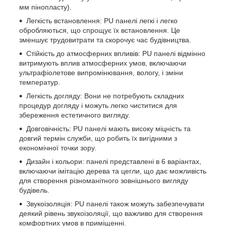
мм пінопласту).
Легкість встановлення: PU панелі легкі і легко
обробляються, що спрощує їх встановлення. Це
зменшує трудовитрати та скорочує час будівництва.
Стійкість до атмосферних впливів: PU панелі відмінно
витримують вплив атмосферних умов, включаючи
ультрафіолетове випромінювання, вологу, і зміни
температур.
Легкість догляду: Вони не потребують складних
процедур догляду і можуть легко чиститися для
збереження естетичного вигляду.
Довговічність: PU панелі мають високу міцність та
довгий термін служби, що робить їх вигідними з
економічної точки зору.
Дизайн і кольори: панелі представлені в 6 варіантах,
включаючи імітацію дерева та цегли, що дає можливість
для створення різноманітного зовнішнього вигляду
будівель.
Звукоізоляція: PU панелі також можуть забезпечувати
деякий рівень звукоізоляції, що важливо для створення
комфортних умов в приміщенні.