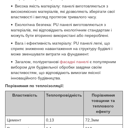
Висока якість матеріалу: панелі виготовляються з
високоякісних матеріалів, які дозволяють зберігати свої
властивості і вигляд протягом тривалого часу.
Екологічна безпека: PU панелі виготовляються з
матеріалів, які відповідають екологічним стандартам і
можуть бути вторинно використані або перероблені.
Вага і ефективність матеріалу: PU панелі легкі, що
сприяє зниженню навантаження на структуру будівлі і
може зменшувати витрати на фундамент.
Загалом, поліуретанові
фасадні панелі
є популярним
вибором для будівельної обробки завдяки своїм
властивостям, що відповідають вимогам якісної
інноваційного будівництва.
Порівняння по теплоізоляції:
Властивість
Теплопровідність
Порівняння
товщини та
теплового
ефекту
Цемент
0,13
72,3мм