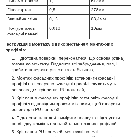
Пиломатеріали
1,1
612мм
Гіпсокартон
0,5
278мм
Звичайна стіна
0,15
83,4мм
Поліуретанові
0,018
10мм
фасадні панелі
Інструкція з монтажу з використанням монтажних
профілів:
Підготовка поверхні: переконатися, що основа (стіна)
готова до монтажу. Видалити всі забруднення, пил, і
зробити поверхню рівною та стабільною;
Монтаж фасадних профілів: встановити фасадні
профілі на поверхню. Фасадні профілі служитимуть
основою для кріплення PU панелей;
Кріплення фасадних профілів: встановіть фасадні
профілі з відповідним кроком між ними, щоб створити
основу для PU панелей;
Підготовка панелей: виміряти площу та підготувати
необхідну кількість панелей та монтажних профілей;
Кріплення PU панелей: монтажні панелі