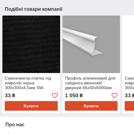
Подібні товари компанії
Самоклеюча плитка під
Профіль алюмінієвий для
Само
ковролін чорна
сайдинга віконний/
ковр
300х300х4,5мм SW-
дверний 66х50х6000мм
300
00001423
SW-00001724
000
33
1 050
33
₴
₴
Купити
Купити
Про нас