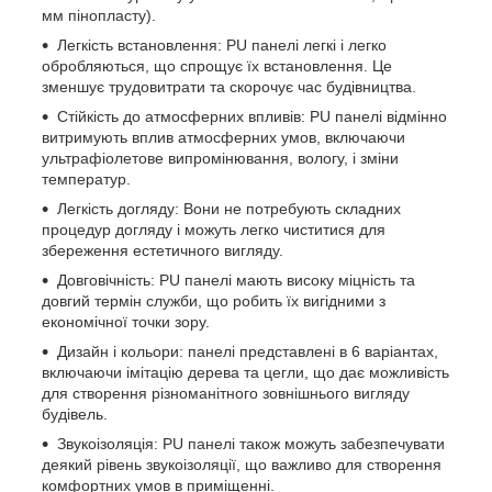
мм пінопласту).
Легкість встановлення: PU панелі легкі і легко
обробляються, що спрощує їх встановлення. Це
зменшує трудовитрати та скорочує час будівництва.
Стійкість до атмосферних впливів: PU панелі відмінно
витримують вплив атмосферних умов, включаючи
ультрафіолетове випромінювання, вологу, і зміни
температур.
Легкість догляду: Вони не потребують складних
процедур догляду і можуть легко чиститися для
збереження естетичного вигляду.
Довговічність: PU панелі мають високу міцність та
довгий термін служби, що робить їх вигідними з
економічної точки зору.
Дизайн і кольори: панелі представлені в 6 варіантах,
включаючи імітацію дерева та цегли, що дає можливість
для створення різноманітного зовнішнього вигляду
будівель.
Звукоізоляція: PU панелі також можуть забезпечувати
деякий рівень звукоізоляції, що важливо для створення
комфортних умов в приміщенні.