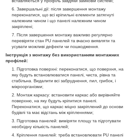
вставляються у профіль завдяки замковій системі;
Завершальні дії: після завершення монтажу
переконатися, що всі кріпильні елементи затягнуті
належним чином і що панелі належним чином
закріплені;
Після завершення монтажу важливо регулярно
перевіряти стан PU панелей та вчасно виявляти та
усувати можливі дефекти чи пошкодження.
Інструкція з монтажу без використанням монтажних
профілей:
Підготовка поверхні: переконатися, що поверхня, на
яку будуть встановлюватися панелі, чиста, рівна та
стабільна. Видалити всі забруднення, пил, грибок, і
мікроорганізми;
Монтаж каркасу: встановити каркас або вирівняйте
поверхню, на яку будуть кріпитися панелі.
Переконатися, що каркас міцно закріплений до основи
будівлі та має відстань між кріпленнями;
Підготовка панелей: виміряти площу та підготувати
необхідну кількість панелей;
Кріплення панелей: треба встановлювати PU панелі