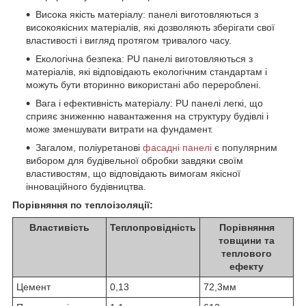
Висока якість матеріалу: панелі виготовляються з
високоякісних матеріалів, які дозволяють зберігати свої
властивості і вигляд протягом тривалого часу.
Екологічна безпека: PU панелі виготовляються з
матеріалів, які відповідають екологічним стандартам і
можуть бути вторинно використані або перероблені.
Вага і ефективність матеріалу: PU панелі легкі, що
сприяє зниженню навантаження на структуру будівлі і
може зменшувати витрати на фундамент.
Загалом, поліуретанові
фасадні панелі
є популярним
вибором для будівельної обробки завдяки своїм
властивостям, що відповідають вимогам якісної
інноваційного будівництва.
Порівняння по теплоізоляції:
Властивість
Теплопровідність
Порівняння
товщини та
теплового
ефекту
Цемент
0,13
72,3мм