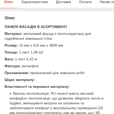
Опис
Характеристики
Доставка
Оплата
Умови п
Опис
ПАНЕЛІ ФАСАДНІ В АСОРТИМЕНТІ
Матеріал:
металевий фасад з пінополіуретану для
оздоблення зовнішньої стіни
Розмір:
15 мм x 415 мм x 3800 мм
Площа:
1 лист 1,48 м2
Вага:
1 лист 5,42 кг
Фактура:
рельєфна
Призначення:
призначений для зовнішніх робіт
Шари матеріалу:
Властивості та переваги матеріалу:
Висока теплоізоляція: PU панелі мають високий
коефіцієнт теплоізоляції, що дозволяє зберігати тепло в
будівлі, зменшувати витрати на опалення та
забезпечувати комфорт у внутрішньому приміщенні (25
мм пінополіуретану утеплюють тим же чином, що і 65