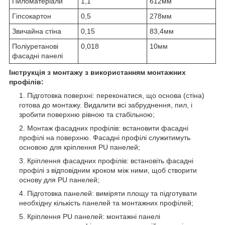
Пиломатеріали
1,1
612мм
Гіпсокартон
0,5
278мм
Звичайна стіна
0,15
83,4мм
Поліуретанові
0,018
10мм
фасадні панелі
Інструкція з монтажу з використанням монтажних
профілів:
Підготовка поверхні: переконатися, що основа (стіна)
готова до монтажу. Видалити всі забруднення, пил, і
зробити поверхню рівною та стабільною;
Монтаж фасадних профілів: встановити фасадні
профілі на поверхню. Фасадні профілі служитимуть
основою для кріплення PU панелей;
Кріплення фасадних профілів: встановіть фасадні
профілі з відповідним кроком між ними, щоб створити
основу для PU панелей;
Підготовка панелей: виміряти площу та підготувати
необхідну кількість панелей та монтажних профілей;
Кріплення PU панелей: монтажні панелі