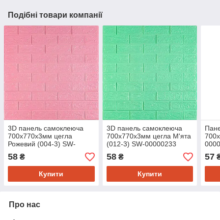
Подібні товари компанії
3D панель самоклеюча
3D панель самоклеюча
Пане
700х770х3мм цегла
700х770х3мм цегла М'ята
700х
Рожевий (004-3) SW-
(012-3) SW-00000233
000
00000231
58
58
57
₴
₴
Купити
Купити
Про нас