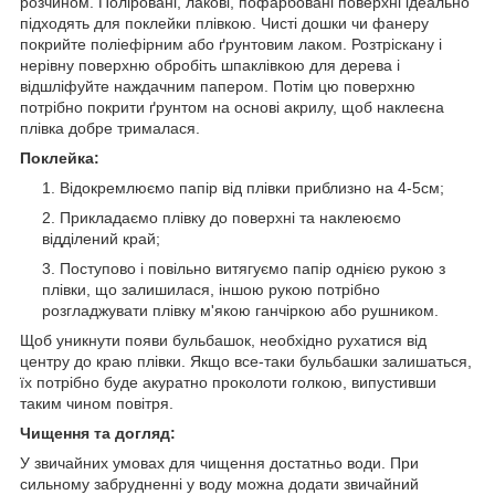
розчином. Поліровані, лакові, пофарбовані поверхні ідеально
підходять для поклейки плівкою. Чисті дошки чи фанеру
покрийте поліефірним або ґрунтовим лаком. Розтріскану і
нерівну поверхню обробіть шпаклівкою для дерева і
відшліфуйте наждачним папером. Потім цю поверхню
потрібно покрити ґрунтом на основі акрилу, щоб наклеєна
плівка добре трималася.
Поклейка:
Відокремлюємо папір від плівки приблизно на 4-5см;
Прикладаємо плівку до поверхні та наклеюємо
відділений край;
Поступово і повільно витягуємо папір однією рукою з
плівки, що залишилася, іншою рукою потрібно
розгладжувати плівку м'якою ганчіркою або рушником.
Щоб уникнути появи бульбашок, необхідно рухатися від
центру до краю плівки. Якщо все-таки бульбашки залишаться,
їх потрібно буде акуратно проколоти голкою, випустивши
таким чином повітря.
Чищення та догляд:
У звичайних умовах для чищення достатньо води. При
сильному забрудненні у воду можна додати звичайний