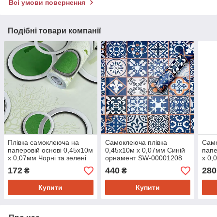
Всі умови повернення
Подібні товари компанії
Плівка самоклеюча на
Самоклеюча плівка
Само
паперовій основі 0,45х10м
0,45х10м х 0,07мм Синій
папе
х 0,07мм Чорні та зелені
орнамент SW-00001208
х 0,
дерева SW-00002440
000
172
440
280
₴
₴
Купити
Купити