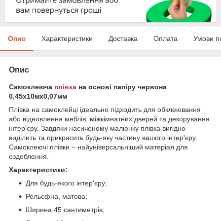
Опис
Характеристики
Доставка
Оплата
Умови п
Опис
Самоклеюча
плівка
на основі папіру червона
0,45х10мх0,07мм
Плівка на самоклейці ідеально підходить для обклеювання
або відновлення меблів, міжкімнатних дверей та декорування
інтер'єру. Завдяки насиченому малюнку плівка вигідно
виділить та прикрасить будь-яку частину вашого інтер'єру.
Самоклеючі плівки – найуніверсальніший матеріал для
оздоблення.
Характеристики:
Для будь-якого інтер'єру;
Рельєфна, матова;
Ширина 45 сантиметрів;