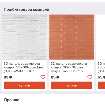
Подібні товари компанії
3D панель самоклеюча
3D панель самоклеюча
3D 
кладка 770х700х5мм Біла
кладка 700x770x5мм
700х
(031) SW-00000167
Пудра SW-00001715
(001
89
85
65
₴
₴
Купити
Купити
Про нас