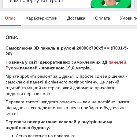
Опис
Характеристики
Доставка
Оплата
Умови п
Опис
Самоклеюча 3D панель в рулоні 20000x700x5мм (R031-5-
20)
Новинка у світі декоративних самоклеючих 3Д
панелей.
Рулон
панелей - довжиною 19,6 метрів.
Мрієте зробити ремонт за 1 день? Є просте і дієве рішення -
самоклеючі панелі зі спіненого поліпропілену. Це легкий,
гнучкий та міцний матеріал, який допоможе приховати
недоліки нерівних стін.
Перевага такого швидкого ремонту — вам не потрібно шукати
підрядників, свердлити стіни та після прибирати будівельне
сміття.
Переваги використання панелей у внутрішньому
оздобленні будинку:
Легко клеються на поверхню;