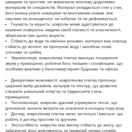
швидким та простим, не вимагаючи монтажу додаткових
матеріалів чи спеціалістів. Матеріал укладається стик у стик,
його можна різати ножицями чи монтажним ножем, між
смугами не розходиться, не набухає та не деформується.
Гнучкість та міцність: ковролін може адаптуватися до
нерівних поверхонь завдяки своїй гнучкості та еластичності,
зберігаючи при цьому міцність.
Стійкість до води та хімічних речовин: матеріал має хорошу
стійкість до вологи, не пропускає воду і запобігає появі
плісняви та грибка.
Звукоізоляція: ковролінова плитка зменшує поширення
звуків у приміщенні, роблячи його тихішим і спокійнішим, що
особливо важливо у багатоквартирних будинках та офісах
.
Декоративні можливості: ковролінова плитка пропонує
широкий вибір дизайнів, кольорів та текстур, що дозволяє
створити унікальний інтер'єр та підкреслити стиль
приміщення.
Теплоізоляція: ковролін здатний утримувати тепло, що
допомагає знизити витрати на опалення в холодну пору року.
Догляд: ковролінова плитка легко чиститься і миється, що
робить її догляд простим та зручним.
Зносостійкість: ковролін має високу стійкість до зносу, що
забезпечує його довговічність та тривалий термін служби.