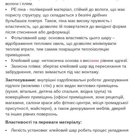
вологи і плям.
РЕ піна - полімерний матеріал, стійкий до вологи, що має
пористу структуру, що складається з безлічі дрібних
бульбашок повітря. Також, піна має високу пружність і
еластичність, що дозволяє їй повертатися до вихідної форми
після стиснення або деформації.
Фольгований шар: основна властивість цього шару –
відображення теплових хвиль, що дозволяє мінімізувати
теплові втрати, тим самим покращити теплоізоляцію
приміщення.
Клейовий шар: нетоксична основа з вис
оким р
івнем адгезії.
Захисна плівка: зберігає клейовий шар від пересихання та
забруднення, легко знімається під час монтажу.
Застосування:
внутрішні оздоблювальні роботи: декорування
підлоги (можливо і стін) у всіх видах житлових приміщень
(кухня, вітальня, дитяча або спальня, вхідна група) та
комерційних приміщень (офісні приміщення, зони рецепцій,
магазини, салони краси або фітнес-центри, місця громадської
присутності, майстерні), а також декорування меблів, дверей
та інших рівних поверхонь.
Властивості та переваги матеріалу:
Легкість установки: клейовий шар робить процес укладання