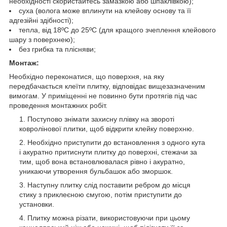
необхідності скористайтесь замазкою або шпаклівкою);
суха (волога може вплинути на клейову основу та її
адгезійні здібності);
тепла, від 18ºС до 25ºС (для кращого зчеплення клейового
шару з поверхнею);
без грибка та плісняви;
Монтаж:
Необхідно переконатися, що поверхня, на яку
передбачається клеїти плитку, відповідає вищезазначеним
вимогам. У приміщенні не повинно бути протягів під час
проведення монтажних робіт.
Поступово знімати захисну плівку на звороті
ковролінової плитки, щоб відкрити клейку поверхню.
Необхідно приступити до встановлення з одного кута
і акуратно притиснути плитку до поверхні, стежачи за
тим, щоб вона встановлювалася рівно і акуратно,
уникаючи утворення бульбашок або зморшок.
Наступну плитку слід поставити ребром до місця
стику з приклеєною смугою, потім приступити до
установки.
Плитку можна різати, використовуючи при цьому