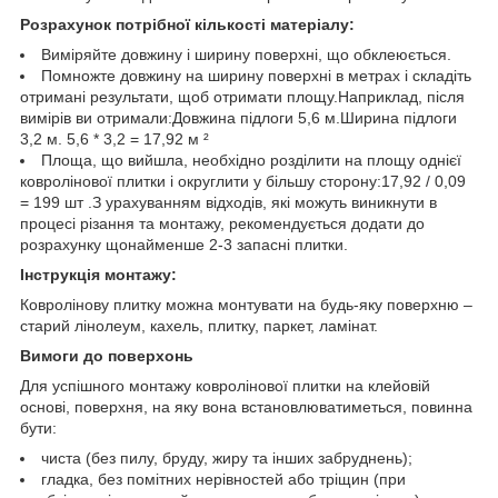
Розрахунок потрібної кількості матеріалу:
Виміряйте довжину і ширину поверхні, що обклеюється.
Помножте довжину на ширину поверхні в метрах і складіть
отримані результати, щоб отримати площу.Наприклад, після
вимірів ви отримали:Довжина підлоги 5,6 м.Ширина підлоги
3,2 м. 5,6 * 3,2 = 17,92 м ²
Площа, що вийшла, необхідно розділити на площу однієї
ковролінової плитки і округлити у більшу сторону:17,92 / 0,09
= 199 шт .З урахуванням відходів, які можуть виникнути в
процесі різання та монтажу, рекомендується додати до
розрахунку щонайменше 2-3 запасні плитки.
Інструкція монтажу:
Ковролінову плитку можна монтувати на будь-яку поверхню –
старий лінолеум, кахель, плитку, паркет, ламінат.
Вимоги до поверхонь
Для успішного монтажу ковролінової плитки на клейовій
основі, поверхня, на яку вона встановлюватиметься, повинна
бути:
чиста (без пилу, бруду, жиру та інших забруднень);
гладка, без помітних нерівностей або тріщин (при