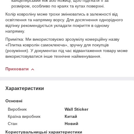
канцелярський ніж або ножиці, щоб підігнати її за
розміром, особливо по краях та кутах поверхні.
Колір ковроліну може трохи змінюватись в залежності від
освітлення та напрямку ворсу. Для досягнення однорідного
відтінку рекомендується укладати покриття в одному
напрямку.
Примітка: Ми використовуємо зрозумілу комерційну назву
«Плитка ковролін самоклеюча», зручну для покупців
(розуміння). У документах під час відвантаження товару може
використовуватися інше технічне найменування.
Приховати
Характеристики
Основні
Виробник
Wall Sticker
Країна виробник
Китай
Стан
Новий
Користувальницькі характеристики