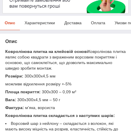
Опис
Характеристики
Доставка
Оплата
Умови п
Опис
Ковролінова плитка на клейовій основі
Ковролінова плитка
являє собою квадрати з вираженим ворсовим покриттям і
основою, що самоклеїться, що дозволить максимально
швидко зробити монтаж.
Розміри:
300х300х4,5 мм
можливе відхилення розміру +-5%
Площа покриття:
300х300 – 0,09 м²
Вага:
300х300х4,5 мм – 50 г
Фактура:
м'яка, ворсиста
Ковролінова плитка складається з наступних шарів:
Ворсовий шар з нейлону – складається з волокон, які
мають високу міцність на розрив, еластичність, стійкість до