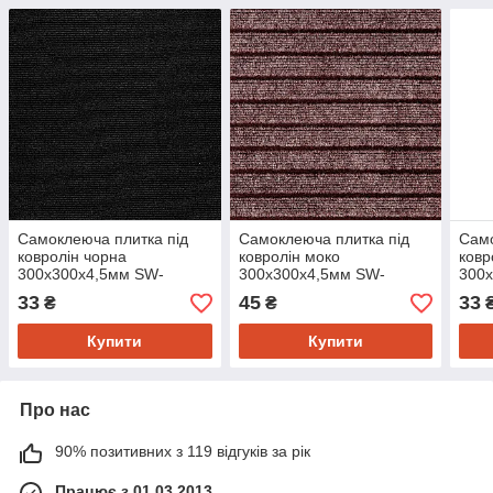
Самоклеюча плитка під
Самоклеюча плитка під
Само
ковролін чорна
ковролін моко
ковр
300х300х4,5мм SW-
300х300х4,5мм SW-
300
00001423
00002488
000
33
45
33
₴
₴
Купити
Купити
Про нас
90% позитивних з 119 відгуків за рік
Працює з 01.03.2013