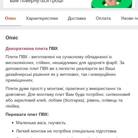
Опис
Характеристики
Доставка
Оплата
Умови п
Опис
Декоративна плита
ПВХ
Плити ПВХ - виготовлені на сучасному обладнанні із
високоякісних, стійких, нешкідливих для здоров'я фарб. За
допомогою плит ПВХ ви з легкістю реалізуєте всі Ваші
дизайнерські рішення як у житлових, так і комерційних
приміщеннях.
Плити дуже прості у монтажі, практичні у використанні та
довговічні. Для монтажу плит Вам буде потрібно: силіконовий
або акриловий клей, лобзик (болгарка), рівень, олівець та
лінійка.
Переваги плит ПВХ:
Маленька вага, гнучкість
Легкий монтаж не потрібна спеціальна підготовка