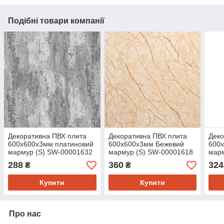
Подібні товари компанії
Декоративна ПВХ плита
Декоративна ПВХ плита
Деко
600х600х3мм платиновий
600х600х3мм Бежевий
600
мармур (S) SW-00001632
мармур (S) SW-00001618
марм
288
360
324
₴
₴
Купити
Купити
Про нас