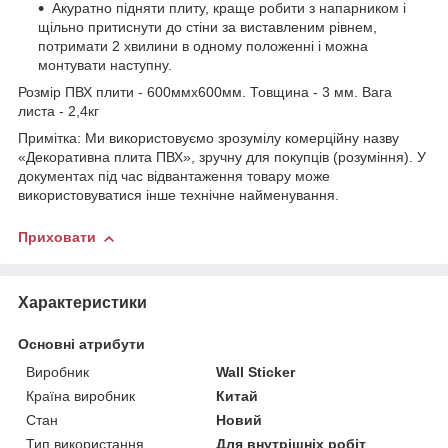
Акуратно підняти плиту, краще робити з напарником і
щільно притиснути до стіни за виставленим рівнем,
потримати 2 хвилини в одному положенні і можна
монтувати наступну.
Розмір ПВХ плити - 600ммх600мм. Товщина - 3 мм. Вага
листа - 2,4кг
Примітка: Ми використовуємо зрозумілу комерційну назву
«Декоративна плита ПВХ», зручну для покупців (розуміння). У
документах під час відвантаження товару може
використовуватися інше технічне найменування.
Приховати
Характеристики
Основні атрибути
Виробник
Wall Sticker
Країна виробник
Китай
Стан
Новий
Тип використання
Для внутрішніх робіт