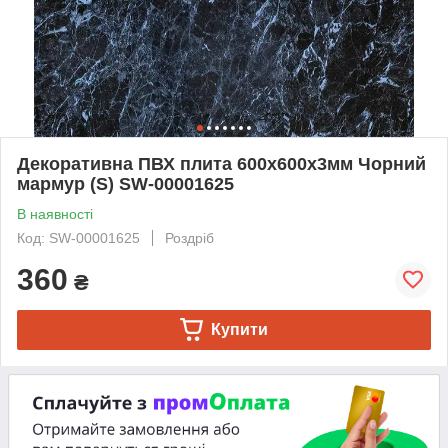
Декоративна ПВХ плита 600х600х3мм Чорний
мармур (S) SW-00001625
В наявності
Код: SW-00001625
Роздріб
360
₴
Купити