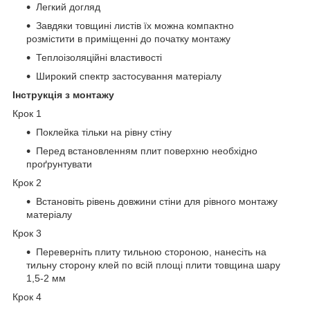
Легкий догляд
Завдяки товщині листів їх можна компактно
розмістити в приміщенні до початку монтажу
Теплоізоляційні властивості
Широкий спектр застосування матеріалу
Інструкція з монтажу
Крок 1
Поклейка тільки на рівну стіну
Перед встановленням плит поверхню необхідно
проґрунтувати
Крок 2
Встановіть рівень довжини стіни для рівного монтажу
матеріалу
Крок 3
Переверніть плиту тильною стороною, нанесіть на
тильну сторону клей по всій площі плити товщина шару
1,5-2 мм
Крок 4