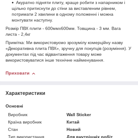
Акуратно підняти плиту, краще робити з напарником і
щільно притиснути до стіни за виставленим рівнем,
потримати 2 хвилини в одному положенні і можна
монтувати наступну.
Розмір ПВХ плити - 600ммх600мм. Товщина - 3 мм. Вага
листа - 2,4кг
Примітка: Ми використовуємо зрозумілу комерційну назву
«Декоративна плита ПВХ», зручну для покупців (розуміння). У
документах під час відвантаження товару може
використовуватися інше технічне найменування.
Приховати
Характеристики
Основні
Виробник
Wall Sticker
Країна виробник
Китай
Стан
Новий
Тип використання
Для внутрішніх робіт