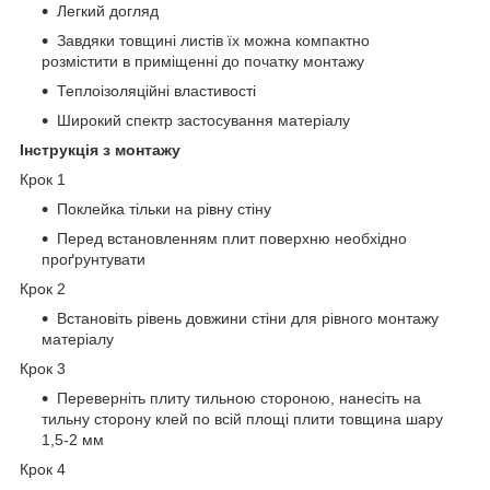
Легкий догляд
Завдяки товщині листів їх можна компактно
розмістити в приміщенні до початку монтажу
Теплоізоляційні властивості
Широкий спектр застосування матеріалу
Інструкція з монтажу
Крок 1
Поклейка тільки на рівну стіну
Перед встановленням плит поверхню необхідно
проґрунтувати
Крок 2
Встановіть рівень довжини стіни для рівного монтажу
матеріалу
Крок 3
Переверніть плиту тильною стороною, нанесіть на
тильну сторону клей по всій площі плити товщина шару
1,5-2 мм
Крок 4