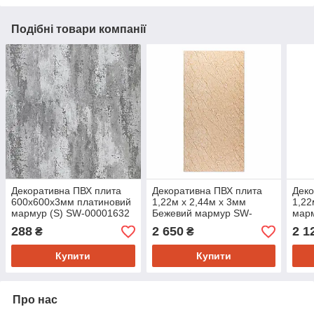
Подібні товари компанії
Декоративна ПВХ плита
Декоративна ПВХ плита
Деко
600х600х3мм платиновий
1,22м х 2,44м х 3мм
1,22
мармур (S) SW-00001632
Бежевий мармур SW-
мар
00001397
288
2 650
2 1
₴
₴
Купити
Купити
Про нас