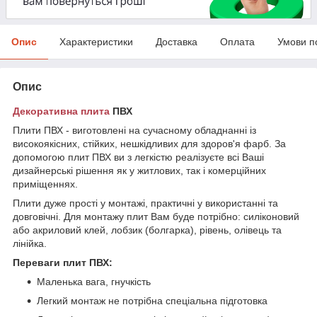
Опис
Характеристики
Доставка
Оплата
Умови п
Опис
Декоративна плита
ПВХ
Плити ПВХ - виготовлені на сучасному обладнанні із
високоякісних, стійких, нешкідливих для здоров'я фарб. За
допомогою плит ПВХ ви з легкістю реалізуєте всі Ваші
дизайнерські рішення як у житлових, так і комерційних
приміщеннях.
Плити дуже прості у монтажі, практичні у використанні та
довговічні. Для монтажу плит Вам буде потрібно: силіконовий
або акриловий клей, лобзик (болгарка), рівень, олівець та
лінійка.
Переваги плит ПВХ:
Маленька вага, гнучкість
Легкий монтаж не потрібна спеціальна підготовка