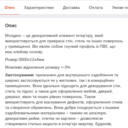
Опис
Характеристики
Доставка
Оплата
Умови п
Опис
Молдинг – це декоративний елемент інтер'єру, який
використовується для прикраси стін, стель та інших поверхонь
у приміщенні. Він являє собою гнучкий профіль із ПВХ, що
має клейову основу.
Розмір:3000х12х4мм
Можливо відхилення розміру +-3%
Застосування:
призначені для внутрішнього оздоблення та
широко застосовуються як у житлових, так і в комерційних
приміщеннях. Вони ідеально підходять для декорування стін,
стель та підлог, а також для оформлення меблів, дверей,
дзеркал, вікон та інших рівних поверхонь. Також
використовують для маскування дефектів, оформлення стиків
та створення обрамлень. Вони добре поєднуються з іншими
оздоблювальними матеріалами – такими як шпалери,
декоративні рейки, плитка чи картини – дозволяючи
створювати стильні акценти в інтер'єрі квартир, будинків,