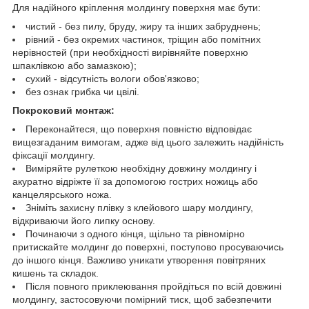
Для надійного кріплення молдингу поверхня має бути:
чистий - без пилу, бруду, жиру та інших забруднень;
рівний - без окремих частинок, тріщин або помітних
нерівностей (при необхідності вирівняйте поверхню
шпаклівкою або замазкою);
сухий - відсутність вологи обов'язково;
без ознак грибка чи цвілі.
Покроковий монтаж:
Переконайтеся, що поверхня повністю відповідає
вищезгаданим вимогам, адже від цього залежить надійність
фіксації молдингу.
Виміряйте рулеткою необхідну довжину молдингу і
акуратно відріжте її за допомогою гострих ножиць або
канцелярського ножа.
Зніміть захисну плівку з клейового шару молдингу,
відкриваючи його липку основу.
Починаючи з одного кінця, щільно та рівномірно
притискайте молдинг до поверхні, поступово просуваючись
до іншого кінця. Важливо уникати утворення повітряних
кишень та складок.
Після повного приклеювання пройдіться по всій довжині
молдингу, застосовуючи помірний тиск, щоб забезпечити