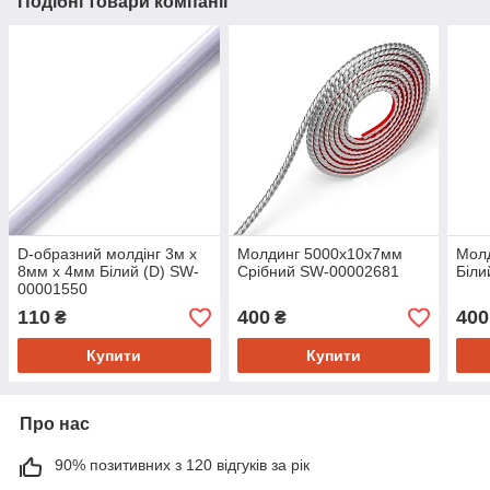
Подібні товари компанії
D-образний молдінг 3м х
Молдинг 5000х10х7мм
Мол
8мм х 4мм Білий (D) SW-
Срібний SW-00002681
Біл
00001550
110
400
400
₴
₴
Купити
Купити
Про нас
90% позитивних з 120 відгуків за рік