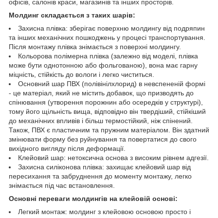
офісів, салонів краси, магазинів та інших просторів.
Молдинг складається з таких шарів:
Захисна плівка: зберігає поверхню молдингу від подряпин
та інших механічних пошкоджень у процесі транспортування.
Після монтажу плівка знімається з поверхні молдингу.
Кольорова полімерна плівка (залежно від моделі, плівка
може бути однотонною або фольгованою), вона має гарну
міцність, стійкість до вологи і легко чиститься.
Основний шар ПВХ (полівінілхлорид) в невспененій формі
- це матеріал, який не містить добавок, що призводять до
спінювання (утворення порожнин або осередків у структурі),
тому його щільність вища, відповідно він твердіший, стійкіший
до механічних впливів і більш термостійкий, ніж спінений.
Також, ПВХ є пластичним та пружним матеріалом. Він здатний
змінювати форму без руйнування та повертатися до свого
вихідного вигляду після деформації.
Клейовий шар: нетоксична основа з високим рівнем адгезії.
Захисна силіконова плівка: захищає клейовий шар від
пересихання та забруднення до моменту монтажу, легко
знімається під час встановлення.
Основні переваги молдингів на клейовій основі:
Легкий монтаж: молдинг з клейовою основою просто і