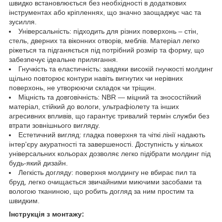
швидко встановлюється без необхідності в додаткових
інструментах або кріпленнях, що значно заощаджує час та
зусилля.
Універсальність: підходить для різних поверхонь – стін,
стель, дверних та віконних отворів, меблів. Матеріал легко
ріжеться та підганяється під потрібний розмір та форму, що
забезпечує ідеальне прилягання.
Гнучкість та еластичність: завдяки високій гнучкості молдинг
щільно повторює контури навіть вигнутих чи нерівних
поверхонь, не утворюючи складок чи тріщин.
Міцність та довговічність: NBR — міцний та зносостійкий
матеріал, стійкий до вологи, ультрафіолету та інших
агресивних впливів, що гарантує тривалий термін служби без
втрати зовнішнього вигляду.
Естетичний вигляд: гладка поверхня та чіткі лінії надають
інтер'єру акуратності та завершеності. Доступність у кількох
універсальних кольорах дозволяє легко підібрати молдинг під
будь-який дизайн.
Легкість догляду: поверхня молдингу не вбирає пил та
бруд, легко очищається звичайними миючими засобами та
вологою тканиною, що робить догляд за ним простим та
швидким.
Інструкція з монтажу: