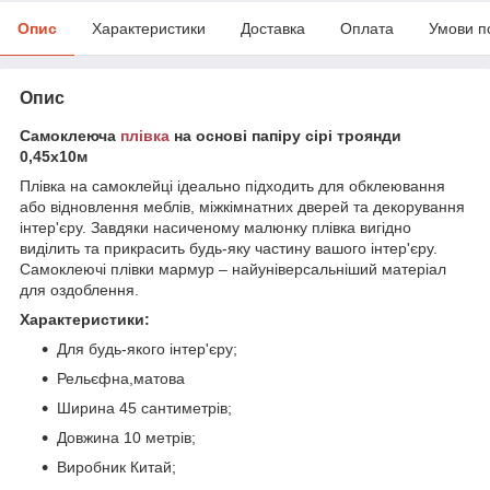
Опис
Характеристики
Доставка
Оплата
Умови п
Опис
Самоклеюча
плівка
на основі папіру сірі троянди
0,45х10м
Плівка на самоклейці ідеально підходить для обклеювання
або відновлення меблів, міжкімнатних дверей та декорування
інтер'єру. Завдяки насиченому малюнку плівка вигідно
виділить та прикрасить будь-яку частину вашого інтер'єру.
Самоклеючі плівки мармур – найуніверсальніший матеріал
для оздоблення.
Характеристики:
Для будь-якого інтер'єру;
Рельєфна,матова
Ширина 45 сантиметрів;
Довжина 10 метрів;
Виробник Китай;