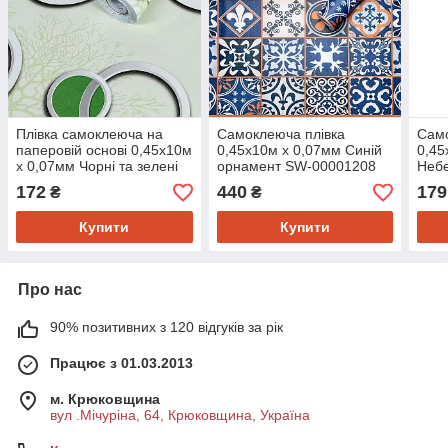
Плівка самоклеюча на
Самоклеюча плівка
Само
паперовій основі 0,45х10м
0,45х10м х 0,07мм Синій
0,45
х 0,07мм Чорні та зелені
орнамент SW-00001208
Небе
дерева SW-00002440
000
172
440
179
₴
₴
Купити
Купити
Про нас
90% позитивних з 120 відгуків за рік
Працює з 01.03.2013
м. Крюковщина
вул .Мічуріна, 64, Крюковщина, Україна