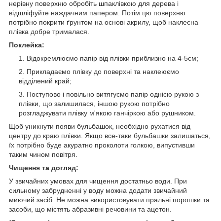
нерівну поверхню обробіть шпаклівкою для дерева і
відшліфуйте наждачним папером. Потім цю поверхню
потрібно покрити ґрунтом на основі акрилу, щоб наклеєна
плівка добре трималася.
Поклейка:
Відокремлюємо папір від плівки приблизно на 4-5см;
Прикладаємо плівку до поверхні та наклеюємо
відділений край;
Поступово і повільно витягуємо папір однією рукою з
плівки, що залишилася, іншою рукою потрібно
розгладжувати плівку м'якою ганчіркою або рушником.
Щоб уникнути появи бульбашок, необхідно рухатися від
центру до краю плівки. Якщо все-таки бульбашки залишаться,
їх потрібно буде акуратно проколоти голкою, випустивши
таким чином повітря.
Чищення та догляд:
У звичайних умовах для чищення достатньо води. При
сильному забрудненні у воду можна додати звичайний
миючий засіб. Не можна використовувати пральні порошки та
засоби, що містять абразивні речовини та ацетон.