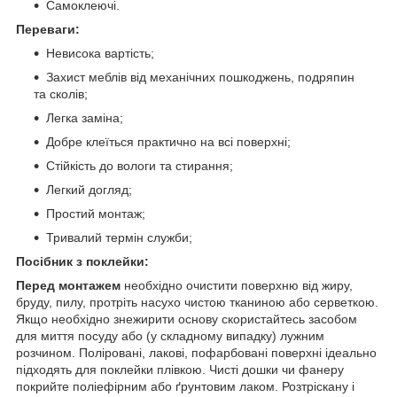
Самоклеючі.
Переваги:
Невисока вартість;
Захист меблів від механічних пошкоджень, подряпин
та сколів;
Легка заміна;
Добре клеїться практично на всі поверхні;
Стійкість до вологи та стирання;
Легкий догляд;
Простий монтаж;
Тривалий термін служби;
Посібник з поклейки:
Перед монтажем
необхідно очистити поверхню від жиру,
бруду, пилу, протріть насухо чистою тканиною або серветкою.
Якщо необхідно знежирити основу скористайтесь засобом
для миття посуду або (у складному випадку) лужним
розчином. Поліровані, лакові, пофарбовані поверхні ідеально
підходять для поклейки плівкою. Чисті дошки чи фанеру
покрийте поліефірним або ґрунтовим лаком. Розтріскану і