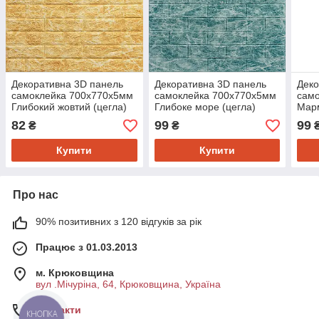
Декоративна 3D панель
Декоративна 3D панель
Деко
самоклейка 700х770х5мм
самоклейка 700х770х5мм
сам
Глибокий жовтий (цегла)
Глибоке море (цегла)
Марм
(068) SW-00000168
(067) SW-00000170
(062
82
99
99
₴
₴
Купити
Купити
Про нас
90% позитивних з 120 відгуків за рік
Працює з 01.03.2013
м. Крюковщина
вул .Мічуріна, 64, Крюковщина, Україна
Контакти
КНОПКА