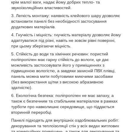
крім малої ваги, надає йому добрих тепло- та
звукоізоляційних властивостей.
Легкість монтажу: наявність клейового шару дозволяє
встановити панелі без необхідності застосування
додаткових матеріалів.
Гнучкість і міцність: гнучкість матеріалу дозволяє йому
адаптуватися під різні, навіть не зовсім рівні поверхні,
при цьому зберігаючи міцність.
Стійкість до води та хімічних речовин: пористий
поліпропілен має гарну стійкість до вологи, це дає
можливість застосовувати його у приміщеннях з
підвищеною вологістю, а завдяки захисній ПВХ плівці,
панель можна мити побутовими миючими засобами
(без використання щітки з високою абразивною
здатністю).
Екологічна безпека: поліпропілен не має запаху, а
також є безпечним та стабільним матеріалом в рамках
турботи про навколишнє середовище, що піддається
вторинній переробці.
Панелі підходять для внутрішніх оздоблювальних робіт:
декорування та теплоізоляції стін у всіх видах житлових
та комерційних приміщень, а також для декорування та