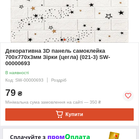
Декоративна 3D панель самоклейка
700х770х3мм Зірки (цегла) (021-3) SW-
00000693
В наявності
Код: SW-00000693
Роздріб
79
₴
Мінімальна сума замовлення на сайті — 350 ₴
Купити