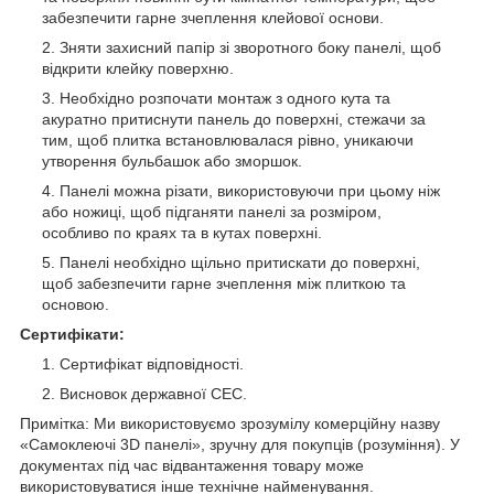
забезпечити гарне зчеплення клейової основи.
Зняти захисний папір зі зворотного боку панелі, щоб
відкрити клейку поверхню.
Необхідно розпочати монтаж з одного кута та
акуратно притиснути панель до поверхні, стежачи за
тим, щоб плитка встановлювалася рівно, уникаючи
утворення бульбашок або зморшок.
Панелі можна різати, використовуючи при цьому ніж
або ножиці, щоб підганяти панелі за розміром,
особливо по краях та в кутах поверхні.
Панелі необхідно щільно притискати до поверхні,
щоб забезпечити гарне зчеплення між плиткою та
основою.
Сертифікати:
Сертифікат відповідності.
Висновок державної СЕС.
Примітка: Ми використовуємо зрозумілу комерційну назву
«Самоклеючі 3D панелі», зручну для покупців (розуміння). У
документах під час відвантаження товару може
використовуватися інше технічне найменування.