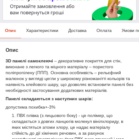
Опис
Характеристики
Доставка
Оплата
Умови п
Опис
3D панелі самоклеючі
– декоративне покриття для стін,
виконане з легкого та міцного матеріалу – пористого
поліпропілену (ППП). Основна особливість – рельєфний
малюнок у вигляді цегли у широкому різноманітті кольорів та
наявність клейового шару, що дозволяє встановити панелі без
необхідності застосування додаткових матеріалів.
Панелі складаються з наступних шарів:
допустима похибка+-3%
ПВХ плівка (з лицьового боку) - це полімер, що
складається з довгих ланцюгів молекул вінілхлориду, в
яких містяться атоми хлору, це надає матеріалу
стійкість до дії хімічних речовин, а за рахунок