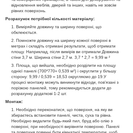
відновлення меблів, дверей та інших, навіть не зовсім
рівних поверхонь.
Розрахунок потрібної кількості матеріалу:
Виміряйте довжину та ширину поверхні, що
обклеюється.
Помножте довжину на ширину кожної поверхні в
метрах і складіть отримані результати, щоб отримати
площу. Наприклад, після вимірів ви отримали:Довжина
стіни 3,7 м. Ширина стіни 2,7 м. 3,7 * 2,7 = 9,99 м ²
Площа, що вийшла, необхідно розділити на площу
однієї панелі (700*770= 0,539 м²) і округлити у більшу
сторону: 9,99 / 0,539 = 18,53 округляємо до 19.У
процесі монтажу можуть виникнути відходи, пов'язані з
порізкою панелей, тому рекомендується додати до
розрахунку додаткові 1-2 шт.
Монтаж:
Необхідно переконатися, що поверхня, на яку ви
збираєтесь встановити панелі, чиста, суха та рівна.
Необхідно видалити будь-який пил, бруд або олію з
поверхні, при необхідності вирівняти поверхню. Панелі
та поверхня повинні бути кімнатної температури, щоб