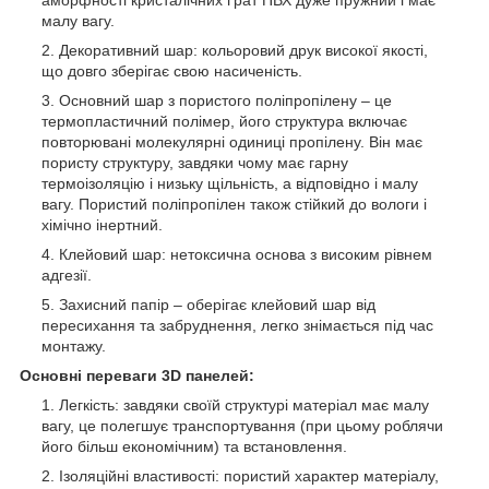
аморфності кристалічних ґрат ПВХ дуже пружний і має
малу вагу.
Декоративний шар: кольоровий друк високої якості,
що довго зберігає свою насиченість.
Основний шар з пористого поліпропілену – це
термопластичний полімер, його структура включає
повторювані молекулярні одиниці пропілену. Він має
пористу структуру, завдяки чому має гарну
термоізоляцію і низьку щільність, а відповідно і малу
вагу. Пористий поліпропілен також стійкий до вологи і
хімічно інертний.
Клейовий шар: нетоксична основа з високим рівнем
адгезії.
Захисний папір – оберігає клейовий шар від
пересихання та забруднення, легко знімається під час
монтажу.
Основні переваги 3D панелей:
Легкість: завдяки своїй структурі матеріал має малу
вагу, це полегшує транспортування (при цьому роблячи
його більш економічним) та встановлення.
Ізоляційні властивості: пористий характер матеріалу,