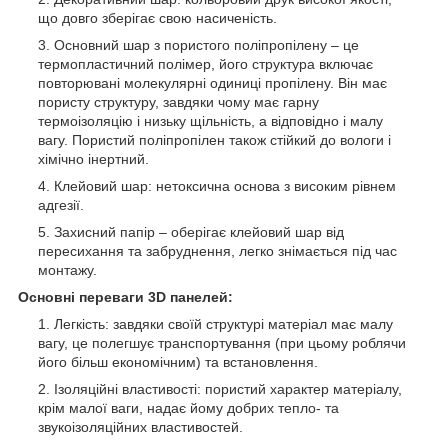
що довго зберігає свою насиченість.
Основний шар з пористого поліпропілену – це
термопластичний полімер, його структура включає
повторювані молекулярні одиниці пропілену. Він має
пористу структуру, завдяки чому має гарну
термоізоляцію і низьку щільність, а відповідно і малу
вагу. Пористий поліпропілен також стійкий до вологи і
хімічно інертний.
Клейовий шар: нетоксична основа з високим рівнем
адгезії.
Захисний папір – оберігає клейовий шар від
пересихання та забруднення, легко знімається під час
монтажу.
Основні переваги 3D панелей:
Легкість: завдяки своїй структурі матеріал має малу
вагу, це полегшує транспортування (при цьому роблячи
його більш економічним) та встановлення.
Ізоляційні властивості: пористий характер матеріалу,
крім малої ваги, надає йому добрих тепло- та
звукоізоляційних властивостей.