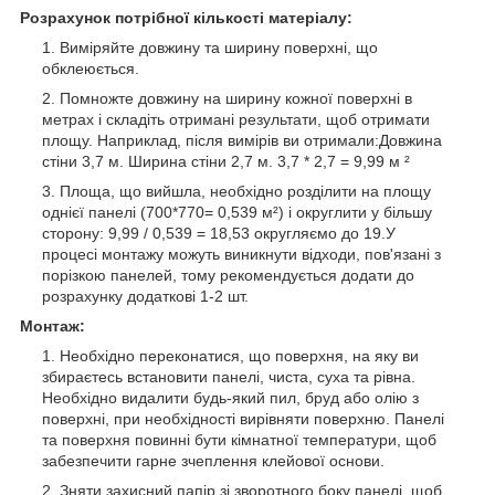
Розрахунок потрібної кількості матеріалу:
Виміряйте довжину та ширину поверхні, що
обклеюється.
Помножте довжину на ширину кожної поверхні в
метрах і складіть отримані результати, щоб отримати
площу. Наприклад, після вимірів ви отримали:Довжина
стіни 3,7 м. Ширина стіни 2,7 м. 3,7 * 2,7 = 9,99 м ²
Площа, що вийшла, необхідно розділити на площу
однієї панелі (700*770= 0,539 м²) і округлити у більшу
сторону: 9,99 / 0,539 = 18,53 округляємо до 19.У
процесі монтажу можуть виникнути відходи, пов'язані з
порізкою панелей, тому рекомендується додати до
розрахунку додаткові 1-2 шт.
Монтаж:
Необхідно переконатися, що поверхня, на яку ви
збираєтесь встановити панелі, чиста, суха та рівна.
Необхідно видалити будь-який пил, бруд або олію з
поверхні, при необхідності вирівняти поверхню. Панелі
та поверхня повинні бути кімнатної температури, щоб
забезпечити гарне зчеплення клейової основи.
Зняти захисний папір зі зворотного боку панелі, щоб