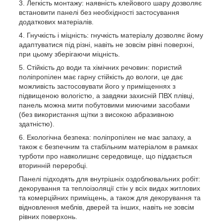
Легкість монтажу: наявність клейового шару дозволяє
встановити панелі без необхідності застосування
додаткових матеріалів.
Гнучкість і міцність: гнучкість матеріалу дозволяє йому
адаптуватися під різні, навіть не зовсім рівні поверхні,
при цьому зберігаючи міцність.
Стійкість до води та хімічних речовин: пористий
поліпропілен має гарну стійкість до вологи, це дає
можливість застосовувати його у приміщеннях з
підвищеною вологістю, а завдяки захисній ПВХ плівці,
панель можна мити побутовими миючими засобами
(без використання щітки з високою абразивною
здатністю).
Екологічна безпека: поліпропілен не має запаху, а
також є безпечним та стабільним матеріалом в рамках
турботи про навколишнє середовище, що піддається
вторинній переробці.
Панелі підходять для внутрішніх оздоблювальних робіт:
декорування та теплоізоляції стін у всіх видах житлових
та комерційних приміщень, а також для декорування та
відновлення меблів, дверей та інших, навіть не зовсім
рівних поверхонь.