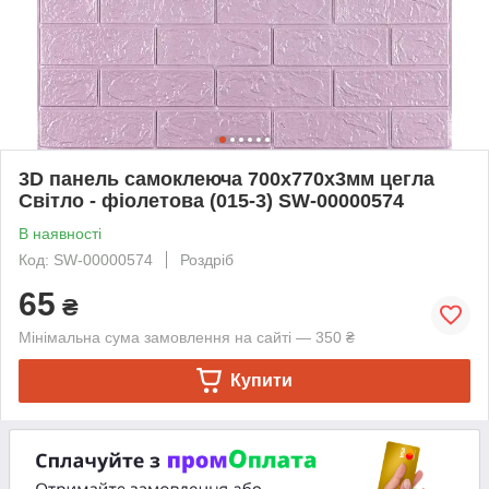
3D панель самоклеюча 700х770х3мм цегла
Світло - фіолетова (015-3) SW-00000574
В наявності
Код: SW-00000574
Роздріб
65
₴
Мінімальна сума замовлення на сайті — 350 ₴
Купити