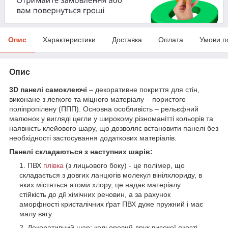
Опис
Характеристики
Доставка
Оплата
Умови п
Опис
3D панелі самоклеючі
– декоративне покриття для стін,
виконане з легкого та міцного матеріалу – пористого
поліпропілену (ППП). Основна особливість – рельєфний
малюнок у вигляді цегли у широкому різноманітті кольорів та
наявність клейового шару, що дозволяє встановити панелі без
необхідності застосування додаткових матеріалів.
Панелі складаються з наступних шарів:
ПВХ
плівка
(з лицьового боку) - це полімер, що
складається з довгих ланцюгів молекул вінілхлориду, в
яких містяться атоми хлору, це надає матеріалу
стійкість до дії хімічних речовин, а за рахунок
аморфності кристалічних ґрат ПВХ дуже пружний і має
малу вагу.
Декоративний шар: кольоровий друк високої якості,