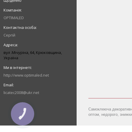
Щоденно
OPTIMALED
Сергій
вул .Мічуріна, 64, Крюковщина,
Україна
http://www.optimaled.net
licatec2008@ukr.net
Самоклеюча декоративна
оптом, недорого, знижки,
КНОПКА
ЗВ'ЯЗКУ