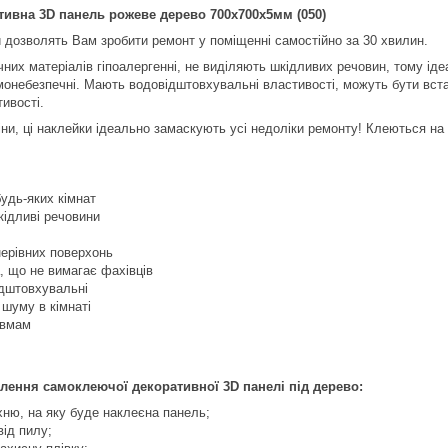
ивна 3D панель рожеве дерево 700х700х5мм (050)
 дозволять Вам зробити ремонт у поміщенні самостійно за 30 хвилин.
ічних матеріалів гіпоалергенні, не виділяють шкідливих речовин, тому ід
монебезпечні. Мають водовідштовхувальні властивості, можуть бути встано
ивості.
тіни, ці наклейки ідеально замаскують усі недоліки ремонту! Клеються на
удь-яких кімнат
кідливі речовини
нерівних поверхонь
, що не вимагає фахівців
ідштовхувальні
шуму в кімнаті
авмам
влення самоклеючої декоративної 3D панелі під дерево:
хню, на яку буде наклеєна панель;
від пилу;