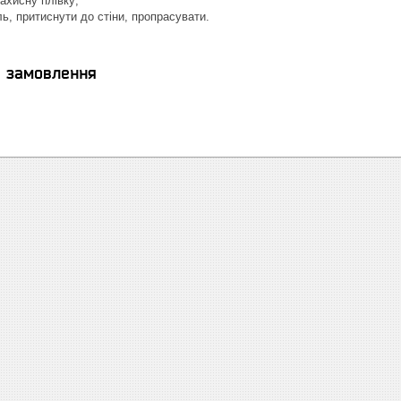
захисну плівку;
ь, притиснути до стіни, пропрасувати.
я замовлення