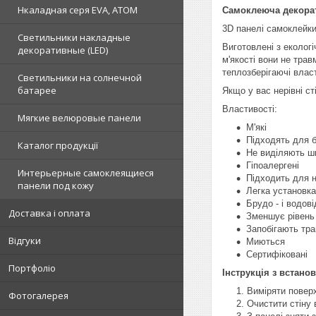
Нкаладная серя EVA, ATOM
Самоклеюча декорат
3D панелі самоклейки
Светильники накладные
Виготовлені з еколог
декоративные (LED)
м'якості вони не трав
теплозберігаючі власт
Светильники на солнечной
батарее
Якщо у вас нерівні с
Властивості:
Мягкие велюровые панели
М'які
Підходять для б
Каталог продукції
Не виділяють ш
Гіпоалергені
Интерьерные самоклеящиеся
Підходить для 
панели под кожу
Легка установка
Брудо - і водов
Доставка і оплата
Зменшує рівень 
Запобігають тр
Відгуки
Миються
Сертифіковані
Портфоліо
Інструкція з встано
Виміряти повер
Фотогалерея
Очистити стіну 