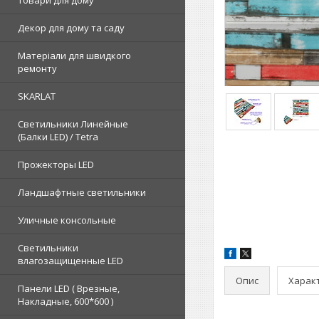
Товари для дому
Декор для дому та саду
Матеріали для швидкого
ремонту
SKARLAT
Светильники Линейные
(Балки LED) / Tetra
Прожекторы LED
Ландшафтные светильники
Уличные консольные
Светильники
влагозащищенные LED
Опис
Харак
Панели LED ( Врезные,
Накладные, 600*600 )