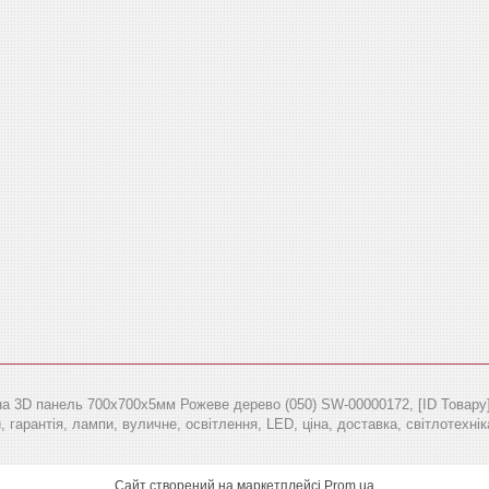
 3D панель 700х700х5мм Рожеве дерево (050) SW-00000172, [ID Товару], +
 гарантія, лампи, вуличне, освітлення, LED, ціна, доставка, світлотехнік
Сайт створений на маркетплейсі
Prom.ua