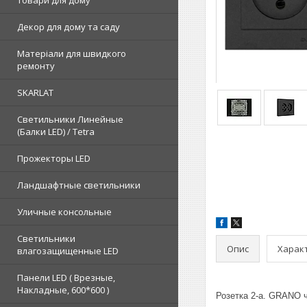
Товари для дому
Декор для дому та саду
Матеріали для швидкого
ремонту
SKARLAT
Светильники Линейные
(Балки LED) / Tetra
Прожекторы LED
Ландшафтные светильники
Уличные консольные
Светильники
Опис
Харак
влагозащищенные LED
Панели LED ( Врезные,
Накладные, 600*600 )
Розетка 2-а. GRANO 