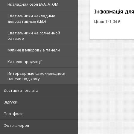
Нкаладная серя EVA, ATOM
Інформація дл
Светильники накладные
декоративные (LED)
Ціна:
121,04 ₴
Светильники на солнечной
батарее
Мягкие велюровые панели
Каталог продукції
Интерьерные самоклеящиеся
панели под кожу
Доставка і оплата
Відгуки
Портфоліо
Фотогалерея