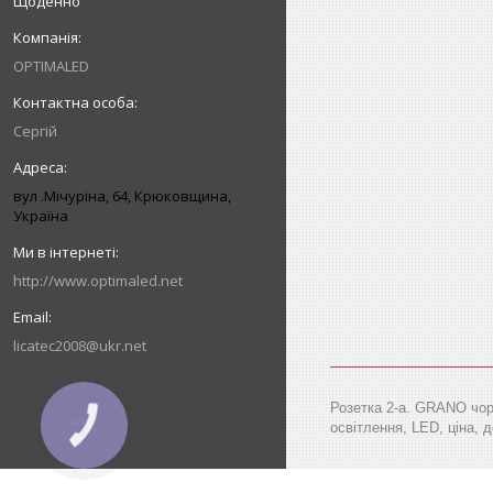
Щоденно
OPTIMALED
Сергій
вул .Мічуріна, 64, Крюковщина,
Україна
http://www.optimaled.net
licatec2008@ukr.net
Розетка 2-а. GRANO чорн
освітлення, LED, ціна, д
КНОПКА
ЗВ'ЯЗКУ