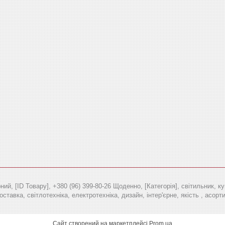
ий, [ID Товару], +380 (96) 399-80-26 Щоденно, [Категорія], світильник, к
оставка, світлотехніка, електротехніка, дизайн, інтер'єрне, якість , асор
Сайт створений на маркетплейсі
Prom.ua