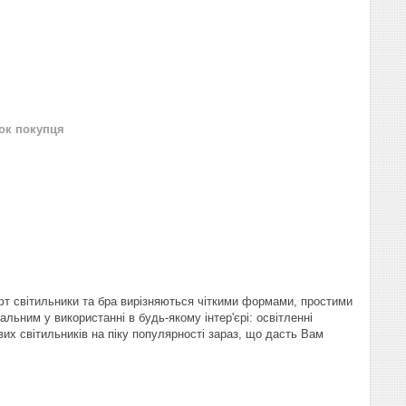
нок покупця
офт світильники та бра вирізняються чіткими формами, простими
льним у використанні в будь-якому інтер'єрі: освітленні
ових світильників на піку популярності зараз, що дасть Вам