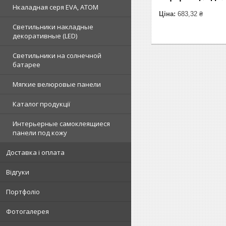
Нкаладная серя EVA, ATOM
Ціна:
683,32 ₴
Светильники накладные
декоративные (LED)
Светильники на солнечной
батарее
Мягкие велюровые панели
Каталог продукції
Интерьерные самоклеящиеся
панели под кожу
Доставка і оплата
Відгуки
Портфоліо
Фотогалерея