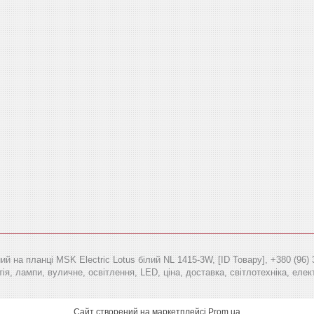
ий на планці MSK Electric Lotus білий NL 1415-3W, [ID Товару], +380 (96) 
ія, лампи, вуличне, освітлення, LED, ціна, доставка, світлотехніка, елект
Сайт створений на маркетплейсі
Prom.ua