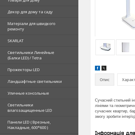
Товари для дому
Декор для дому та саду
Матеріали для швидкого
ремонту
SKARLAT
Светильники Линейные
(Балки LED) / Tetra
Прожекторы LED
Опис
Харак
Ландшафтные светильники
Уличные консольные
Сучасний стильний ін
Светильники
лініями та геометричн
влагозащищенные LED
сучасних квартир, бар
змогу зробити інтер'
Панели LED ( Врезные,
Накладные, 600*600 )
Інформація дл