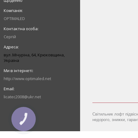
Щоденно
OPTIMALED
Сергій
вул .Мічуріна, 64, Крюковщина,
Україна
http://www.optimaled.net
licatec2008@ukr.net
Світильник лофт підвісн
недорого, знижки, гарант
КНОПКА
ЗВ'ЯЗКУ