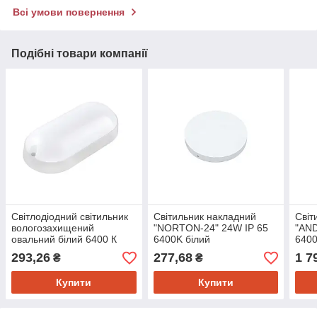
Всі умови повернення
Подібні товари компанії
Світлодіодний світильник
Світильник накладний
Світ
вологозахищений
"NORTON-24" 24W IP 65
"AND
овальний білий 6400 К
6400K білий
6400
Horoz Electric MAXIMUS-
0030
293,26
277,68
1 7
₴
₴
24 (24 W, IP54)
Купити
Купити