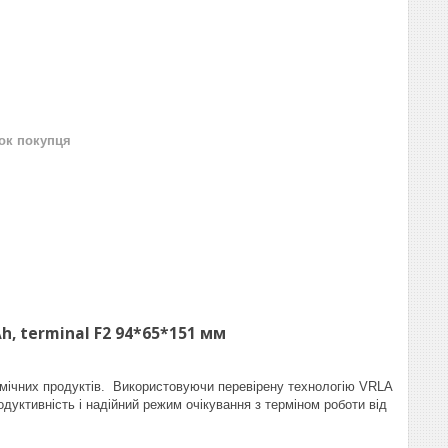
нок покупця
 terminal F2 94*65*151 мм
ічних продуктів. Використовуючи перевірену технологію VRLA
дуктивність і надійний режим очікування з терміном роботи від