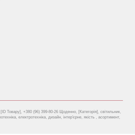
ID Товару], +380 (96) 399-80-26 Щоденно, [Категорія], світильник,
отехніка, електротехніка, дизайн, інтер'єрне, якість , асортимент,