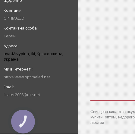
Щоденно
OPTIMALED
Сергій
вул .Мічуріна, 64, Крюковщина,
Україна
http://www.optimaled.net
licatec2008@ukr.net
Свинцево-кислотна акуму
купити, оптом, недорого,
КНОПКА
люстри
ЗВ'ЯЗКУ