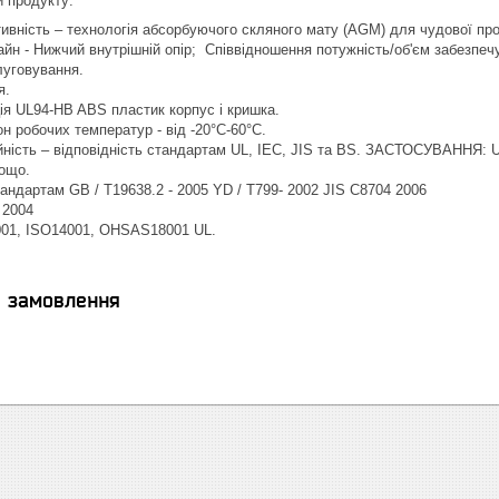
родукту:
ивність – технологія абсорбуючого скляного мату (AGM) для чудової проду
йн - Нижчий внутрішній опір; Співвідношення потужність/об'єм забезпеч
луговування.
я.
ія UL94-HB ABS пластик корпус і кришка.
н робочих температур - від -20°C-60°C.
йність – відповідність стандартам UL, IEC, JIS та BS. ЗАСТОСУВАННЯ: 
тощо.
тандартам GB / T19638.2 - 2005 YD / T799- 2002 JIS C8704 2006
 2004
01, ISO14001, OHSAS18001 UL.
я замовлення