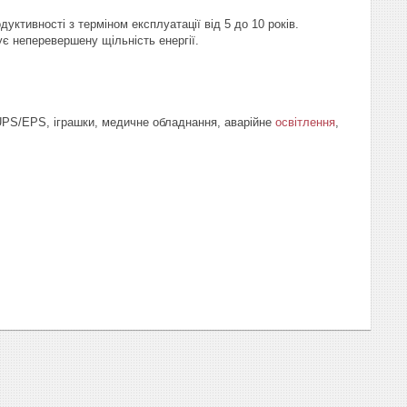
ктивності з терміном експлуатації від 5 до 10 років.
ує неперевершену щільність енергії.
UPS/EPS, іграшки, медичне обладнання, аварійне
освітлення
,