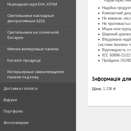
Характеристики п
Нкаладная серя EVA, ATOM
Надійна продукт
Компактний диза
Светильники накладные
Не вимагає обс
декоративные (LED)
Не проливаєтьс
Міцна конструкц
Светильники на солнечной
Широкий діапазо
батарее
Вбудована наді
системи безпеки 
Мягкие велюровые панели
Відповідність с
IEC 60896-21/22
Каталог продукції
Пройдено ISO90
Интерьерные самоклеящиеся
панели под кожу
Інформація дл
Доставка і оплата
Ціна:
1 236 ₴
Відгуки
Портфоліо
Фотогалерея