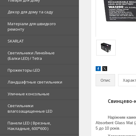
Товари для дому
Декор для дому та саду
Матеріали для швидкого
ремонту
SKARLAT
Светильники Линейные
(Балки LED) / Tetra
Прожекторы LED
Опис
Харак
Ландшафтные светильники
Уличные консольные
Свинцево-кисло
Светильники
влагозащищенные LED
Наріжним каменем мі
Панели LED ( Врезные,
Absorbent Glass Mat 
Накладные, 600*600 )
5 до 10 років.