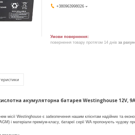
+380963998026
повернення товару протягом 14 днів
за раху
теристики
тна акумуляторна батарея Westinghouse 12V, 9Ah,
сії Westinghouse є забезпечення нашим клієнтам надійних та економ
(AGM) і матеріали преміум-класу, батареї серії WA пропонують чудову про