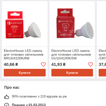
ElectroHouse LED лампа
ElectroHouse LED лампа
Elec
для точкових світильників
для точкових світильників
куля
MR16/4100K/8W
GU10/4100K/5W
/180
720Lm/120°
450Lm/110°
40,66
41,93
37,
₴
₴
Купити
Купити
Про нас
90% позитивних з 119 відгуків за рік
Працює з 01.03.2013