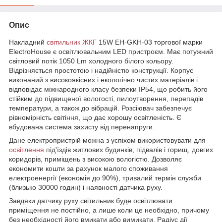
Опис
Накладний
світильник ЖКГ
15W EH-GKH-03 торгової марки
ElectroHouse є освітлювальним LED пристроєм. Має потужний
світловий потік 1050 Lm холодного білого кольору.
Відрізняється простотою і надійністю конструкції. Корпус
виконаний з високоякісних і екологічно чистих матеріалів і
відповідає міжнародного класу безпеки IP54, що робить його
стійким до підвищеної вологості, пилоутворення, перепадів
температури, а також до вібрацій. Розсіювач забезпечує
рівномірність світіння, що дає хорошу освітленість. Є
вбудована система захисту від перенапруги.
Дане електропристрій можна з успіхом використовувати для
освітлення
під'їздів житлових будинків, підвалів і горищ, довгих
коридорів, приміщень з високою вологістю. Дозволяє
економити кошти за рахунок малого споживання
електроенергії (економія до 90%), тривалий термін служби
(близько 30000 годин) і наявності датчика руху.
Завдяки датчику руху світильник буде освітлювати
приміщення не постійно, а лише коли це необхідно, причому
без необхідності його вмикати або вимикати. Радіус дії