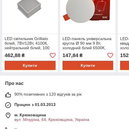
LED світильник Grilliato
LED-панель універсальна
LED-
білий, 7Вт/12Вт, 4100К,
кругла Ø 90 мм 9 Вт,
квад
нейтральний білий, 100
холодний білий 6500К,
холо
Лм
800 Лм
800
462,88
147,84
152
₴
₴
Купити
Купити
Про нас
90% позитивних з 120 відгуків за рік
Працює з 01.03.2013
м. Крюковщина
вул .Мічуріна, 64, Крюковщина, Україна